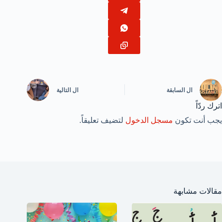
ال
السابقة
ال
التالية
اترك ردّاً
يجب أنت تكون
مسجل الدخول
لتضيف تعليقاً.
مقالات مشابهة