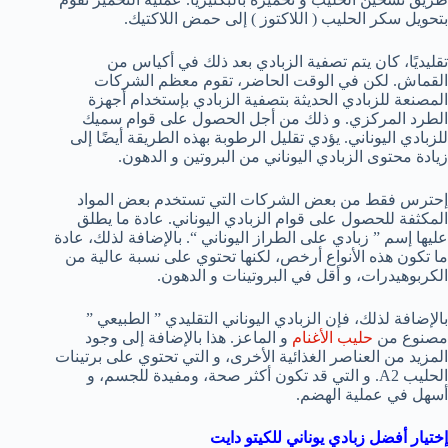
بتحويل سكر الحليب ( اللاكتوز ) إلى حمض اللاكتيك.
تقليديًا، كان يتم تصفية الزبادي بعد ذلك في أكياس من
القماش. لكن في الوقت الحاضر، تقوم معظم الشركات
المصنعة للزبادي الحديثة بتصفية الزبادي بإستخدام أجهزة
الطرد المركزي. و ذلك من أجل الحصول على قوام سميك
للزبادي اليوناني. يؤدي تقليل الرطوبة بهذه الطريقة أيضًا إلى
زيادة محتوى الزبادي اليوناني من البروتين و الدهون.
إحترس فقط من بعض الشركات التي تستخدم بعض المواد
المكثفة للحصول على قوام الزبادي اليوناني. عادة ما يطلق
عليها إسم ” زبادي على الطراز اليوناني “. بالإضافة لذلك، عادة
ما تكون هذه الأنواع أرخص، لكنها تحتوي على نسبة عالية من
الكربوهيدرات، و أقل في البروتينات و الدهون.
بالإضافة لذلك، فإن الزبادي اليوناني التقليدي ” الطبيعي ”
مصنوع من
حليب الأغنام
و الماعز. هذا بالإضافة إلى وجود
المزيد من العناصر الغذائية الأخرى، و التي تحتوي على برتينات
الحليب A2. و التي قد تكون أكثر صحة، ومفيدة للجسم، و
أسهل في عملية الهضم.
إختيار أفضل زبادي يوناني للكيتو دايت