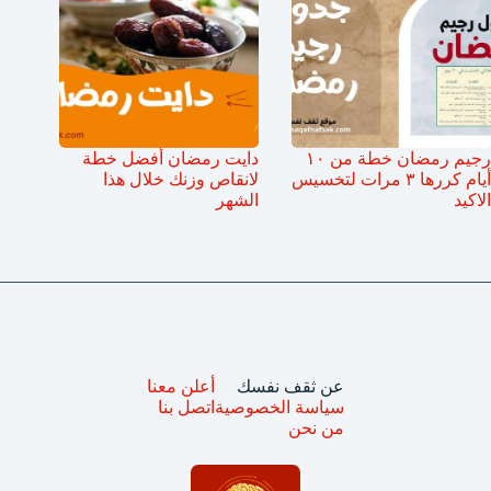
رجيم رمضان خطة من ١٠
دايت رمضان أفضل خطة
أيام كررها ٣ مرات لتخسيس
لانقاص وزنك خلال هذا
الاكيد
الشهر
عن ثقف نفسك
أعلن معنا
سياسة الخصوصية
اتصل بنا
من نحن