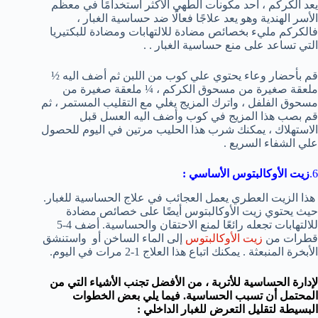
يعد الكركم ، أحد مكونات الطهي الأكثر استخدامًا في معظم
الأسر الهندية وهو يعد علاجًا فعالًا ضد حساسية الغبار ،
فالكركم مليء بخصائص مضادة للالتهابات ومضادة للبكتيريا
التي تساعد على منع حساسية الغبار . .
قم بأحضار وعاء يحتوي علي كوب من اللبن ثم أضف اليه ½
ملعقة صغيرة من مسحوق الكركم ، ¼ ملعقة صغيرة من
مسحوق الفلفل ، واترك المزيج يغلي مع التقليب المستمر ، ثم
قم بصب هذا المزيج في كوب وأضف اليه العسل قبل
الاستهلاك ، يمكنك شرب هذا الحليب مرتين في اليوم للحصول
علي الشفاء السريع .
6.
زيت الأوكالبتوس الأساسي
:
هذا الزيت العطري يعمل العجائب في علاج الحساسية للغبار.
حيث يحتوي زيت الأوكالبتوس أيضًا على خصائص مضادة
للالتهابات تجعله رائعًا لمنع الاحتقان والحساسية. أضف 4-5
قطرات من
زيت الأوكالبتوس
إلى الماء الساخن أو واستنشق
الأبخرة المنبعثة . يمكنك اتباع هذا العلاج 1-2 مرات في اليوم.
لإدارة الحساسية للأتربة ، من الأفضل تجنب الأشياء التي من
المحتمل أن تسبب الحساسية. فيما يلي بعض الخطوات
البسيطة لتقليل التعرض للغبار الداخلي :