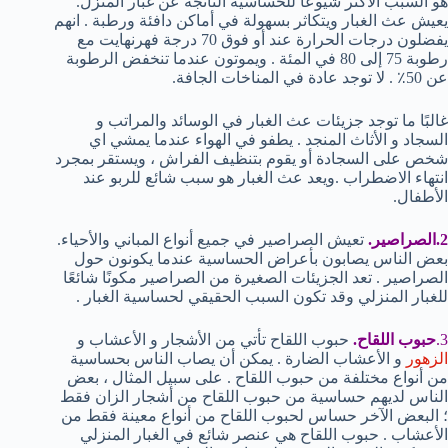
هو السبب الأكثر شيوعًا للحساسية الناتجة عن غبار المنزل.
يعيش عث الغبار ويتكاثر بسهولة في أماكن دافئة ورطبة . انهم
يفضلون درجات الحرارة عند أو فوق 70 درجة فهرنهايت مع
رطوبة 75 إلى 80 في المئة . ويموتون عندما تنخفض الرطوبة
عن 50٪ . لا توجد عادة في المناخات الجافة.
غالبًا ما توجد جزيئات عث الغبار في الوسائد والمراتب و
السجاد و الأثاث المنجد . يطفو في الهواء عندما يمشي اي
شخص على السجادة أو يقوم بتنظيف الفراش ، ويستقر بمجرد
انتهاء الاضطراب .ويعد عث الغبار هو سبب شائع للربو عند
الأطفال.
2.الصراصير.
تعيش الصراصير في جميع أنواع المباني والأحياء.
بعض الناس يصابون بأعراض الحساسية عندما يكونون حول
الصراصير . تعد الجزيئات الصغيرة من الصراصير مكونًا شائعًا
للغبار المنزلي وقد تكون السبب الحقيقي لحساسية الغبار .
3.
حبوب اللقاح.
حبوب اللقاح تأتي من الأشجار و الأعشاب و
الزهور
و الأعشاب الضارة . يمكن أن يصاب الناس بحساسية
من أنواع مختلفة من حبوب اللقاح . على سبيل المثال ، بعض
الناس لديهم حساسية من حبوب اللقاح من أشجار الزان فقط
؛ البعض الآخر حساس لحبوب اللقاح من أنواع معينة فقط من
الأعشاب . حبوب اللقاح هي عنصر شائع في الغبار المنزلي