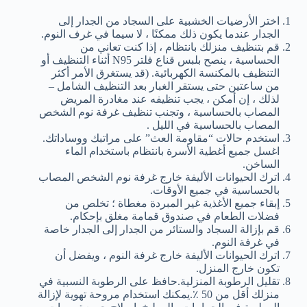
اختر الأرضيات الخشبية على السجاد من الجدار إلى
الجدار عندما يكون ذلك ممكنًا ، لا سيما في غرف النوم.
قم بتنظيف منزلك بانتظام ، إذا كنت تعاني من
الحساسية ، ينصح بلبس قناع فلتر N95 أثناء التنظيف أو
التنظيف بالمكنسة الكهربائية. (قد يستغرق الأمر أكثر
من ساعتين حتى يستقر الغبار بعد التنظيف الشامل –
لذلك ، إن أمكن ، يجب تنظيفه عند مغادرة المريض
المصاب بالحساسية ، وتجنب تنظيف غرفة نوم الشخص
المصاب بالحساسية في الليل .
استخدم حالات “مقاومة العث” على مراتبك ووساداتك.
اغسل جميع أغطية الأسرة بانتظام باستخدام الماء
الساخن.
اترك الحيوانات الأليفة خارج غرفة نوم الشخص المصاب
بالحساسية في جميع الأوقات.
إبقاء جميع الأغذية غير المبردة مغطاة ؛ تخلص من
فضلات الطعام في صندوق قمامة مغلق بإحكام.
قم بإزالة السجاد والستائر من الجدار إلى الجدار خاصة
في غرفة النوم.
اترك الحيوانات الأليفة خارج غرفة النوم ، ويفضل أن
تكون خارج المنزل.
تقليل الرطوبة المنزلية.حافظ على الرطوبة النسبية في
منزلك أقل من 50 ٪.يمكنك استخدام مروحة تهوية لإزالة