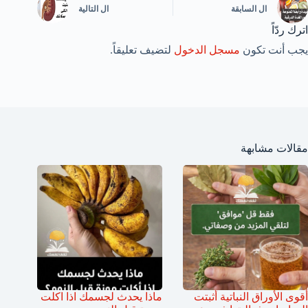
ال
السابقة
ال
التالية
اترك ردّاً
يجب أنت تكون
مسجل الدخول
لتضيف تعليقاً.
مقالات مشابهة
أقوى الأوراق النباتية أثبتت
ماذا يحدث لجسمك اذا اكلت