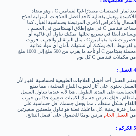
3.ثمار الحمضيات
:
تعد ثمار الحمضيات مصدرًا غنيًا لفيتامين C ، وهو مضاد
للأكسدة ويعمل بفعالية كأحد أفضل العلاجات المنزلية لعلاج
السعال والأعراض الأخرى المرتبطة بحساسية الغبار. كما
يساعد فيتامين C في منع إطلاق الهستامين في الجسم ،
ويساعد أيضًا في تسريع تحللها. يمكنك تناول أي فاكهة أو
خضروات غنية بفيتامين C ، مثل البرتقال والجريب فروت
والقرنبيط ، إلخ. يمكنك أن تستهلك بأمان أي مواد غذائية
محملة بفيتامين C أو تأخذ ما يقرب من 500 ملغ إلى 1000 ملغ
من مكملات فيتامين C كل يوم .
4.العسل
:
يعتبر العسل أحد أفضل العلاجات الطبيعية لحساسية الغبار لأن
العسل يحتوي على آثار لحبوب اللقاح المحلية ، مما يمنع
الحساسية على المدى الطويل . هذا لأنه عندما تتناول العسل
بانتظام ، فإنك تعرض جسمك لكميات صغيرة جدًا من حبوب
اللقاح بشكل منتظم ، مما يجعل جسمك أقل حساسية على
مدار فترة زمنية .كل ماعليك فعلة هو تناول ملعقتين صغيرتين
من
العسل الخام
مرتين يوميًا للحصول على أفضل النتائج.
5.الكركم
: