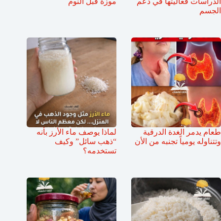
الدراسات فعاليتها في دعم
موزة قبل النوم
الجسم
طعام يدمر الغدة الدرقية
لماذا يوصف ماء الأرز بأنه
وتتناوله يومياً تجنبه من الأن
“ذهب سائل” وكيف
تستخدمه؟