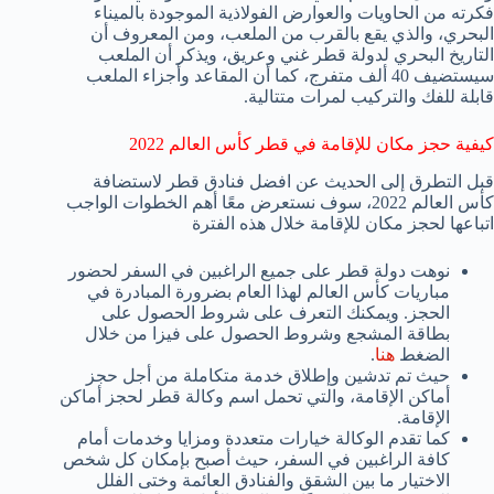
فكرته من الحاويات والعوارض الفولاذية الموجودة بالميناء
البحري، والذي يقع بالقرب من الملعب، ومن المعروف أن
التاريخ البحري لدولة قطر غني وعريق، ويذكر أن الملعب
سيستضيف 40 ألف متفرج، كما أن المقاعد وأجزاء الملعب
قابلة للفك والتركيب لمرات متتالية.
كيفية حجز مكان للإقامة في قطر كأس العالم 2022
قبل التطرق إلى الحديث عن افضل فنادق قطر لاستضافة
كأس العالم 2022، سوف نستعرض معًا أهم الخطوات الواجب
اتباعها لحجز مكان للإقامة خلال هذه الفترة
نوهت دولة قطر على جميع الراغبين في السفر لحضور
مباريات كأس العالم لهذا العام بضرورة المبادرة في
الحجز. ويمكنك التعرف على شروط الحصول على
بطاقة المشجع وشروط الحصول على فيزا من خلال
الضغط
هنا
.
حيث تم تدشين وإطلاق خدمة متكاملة من أجل حجز
أماكن الإقامة، والتي تحمل اسم وكالة قطر لحجز أماكن
الإقامة.
كما تقدم الوكالة خيارات متعددة ومزايا وخدمات أمام
كافة الراغبين في السفر، حيث أصبح بإمكان كل شخص
الاختيار ما بين الشقق والفنادق العائمة وختى الفلل