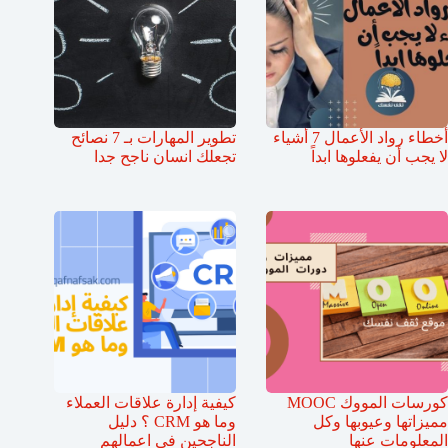
أخطاء رواد الأعمال 7 أشياء
تطوير المهارات بـ 7 نصائح
لا يجب أن يفعلوها ابداً
تجعلك انسان ناجح جدا
كورسات المووك MOOC
كيفية إدارة علاقات العملاء
مميزاتها وعيوبها وكل
وما هو CRM ؟ دليل
المعلومات عنها
الناجحين في اعمالهم