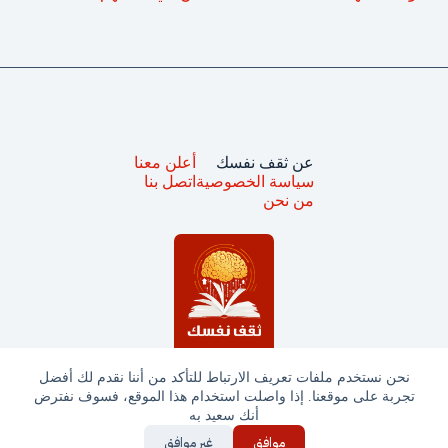
عن ثقف نفسك
أعلن معنا
سياسة الخصوصية
اتصل بنا
من نحن
نحن نستخدم ملفات تعريف الارتباط للتأكد من أننا نقدم لك أفضل
تجربة على موقعنا. إذا واصلت استخدام هذا الموقع، فسوف نفترض
جميع الحقوق محفوظة © ثقف نفسك 2025
أنك سعيد به
موافق
غير موافق