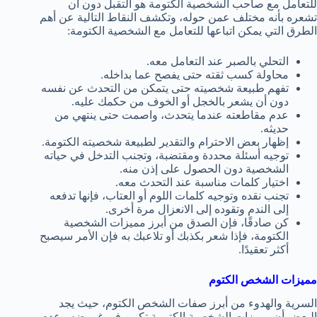
للتعامل مع صاحب الشخصية الكتومة هو التقبل دون أن
تشعره بأنه مختلف عمن حوله، وتكشف النقاط التالية عن أهم
الطرق التي يمكن اتباعها للتعامل مع الشخصية الكتومة:
التحلي بالصبر عند التعامل معه.
محاولة كسب ثقته حتى يفصح عما بداخله.
تفهم طبيعة شخصيته حتى يتمكن من التحدث عن نفسه
دون أن يشعر بالخجل أو الخوف من حكمك عليه.
عدم مقاطعته عندما يتحدث، واصمت حتى ينتهي من
حديثه.
إظهار بعض الاحترام والتقدير لطبيعة شخصيته الكتومة.
توجيه أسئلة محددة ومقتضبة، وتجنب التدخل في حياته
الشخصية دون الحصول على إذن منه.
اختيار كلمات مناسبة عند التحدث معه.
تجنب نقده وتوجيه كلمات اللوم أو العتاب، فإنها تدفعه
إلى الندم وتقوده إلى الانعزال مرة أخرى.
كن صادقًا، فإن الصدق من أبرز مميزات الشخصية
الكتومة، فإذا شعر بكذبك أو تلاعبك به فإن الأمر سيصبح
أكثر تعقيدًا.
مميزات الشخص الكتوم
السرية والهدوء من أبرز صفات الشخص الكتوم، حيث يجد
البعض أن مميزات الشخصية الكتومة تكمن في غموضه وعدم