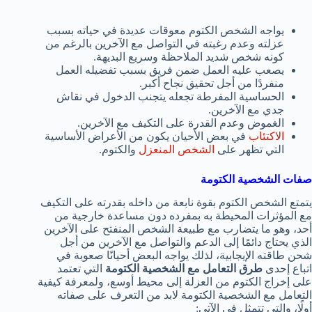
يواجه الشخص الكتوم معوقات عديدة في حياته بسبب
عزلته وعدم رغبته في التواصل مع الآخرين بالرغم من
كونه شخص شديد الملاحظة وسريع البديهة.
يصعب عليه العمل ضمن فريق بسبب تفضيله العمل
منفردًا من أجل تحقيق نجاح أكبر.
الحساسية المفرطة تجعله يتجنب الدخول في نقاش
جدي مع الآخرين.
الغموض وعدم القدرة على التكيف مع الآخرين.
الاكتئاب
في بعض الأحيان يكون من الأعراض الأساسية
التي تظهر على
الشخص المنعزل
والكتوم.
صفات الشخصية الكتومة
يتمتع الشخص الكتوم بقوة نابعة من داخله بقدرته على التكيف
مع المؤثرات المحيطة به بمفرده دون مساعدة خارجية من
أحد، وهو ما يتضارب مع طبيعة الشخص المنفتح على الآخرين
الذي يحتاج دائمًا إلى الدعم والتواصل مع الآخرين من أجل
شحن طاقته الإيجابية، لذلك يواجه البعض أحيانًا صعوبة في
اتباع إحدى
طرق التعامل مع الشخصية الكتومة
التي تعتمد
على إخراج الكتوم من العزلة إلى محيط أوسع، ولمعرفة كيفية
التعامل مع الشخصية الكتومة لابد من التعرف على صفاته
أولًا، والتي تتمثل في الآتي: