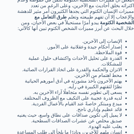
اكتراثه بخلق أحاديث مع الآخرين، وعلى الرغم من تعدد
مميزات الإنسان الكتوم التي يجدها الكثيرون أمر مثير للدهشة
والإعجاب إلا أن تفهم طبيعته وتعلم
طرق التعامل مع
الشخصية الكتومة
يبدو أمرًا مستحيلاً في بعض الأحيان، ومن
خلال البحث عن أبرز مميزات الشخص الكتوم تبين أنها كالآتي:
الإنصات إلى الآخرين.
إصدار أحكام جيدة وعقلانية على الأمور.
قوة الملاحظة.
القدرة على تحليل الأحداث واكتشاف حلول عملية
للمشكلات.
الاتزان والحكمة والقدرة على اتخاذ القرارات الصائبة.
محط اهتمام من الآخرين.
يهتم الآخرون بأخذ مشورته في أدق أمورهم الحياتية
نظرًا لثقتهم الكبيرة في رأيه.
يسعى إلى تطوير نفسه متجاهلًا آراء الآخرين به.
لديه قدرة عجيبة على التكيف مع الظروف المختلفة.
مبدع ومبتكر خاصةً عند القيام بالأعمال الفردية.
قائد عظيم وإداري ناجح.
لا يميل إلى تكوين صداقات على نطاق واسع، حيث يغنيه
صديق مخلص عن عشرات الصداقات السطحية.
يغلب عليه الهدوء.
إنسان ملهم للآخرين، ونادرًا ما يلجأ إلى طلب المساعدة