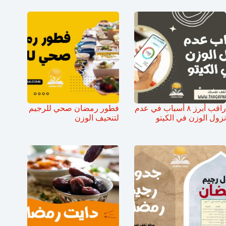
راقب أبرز ٨ أسباب في عدم
فطور رمضان صحي للرجيم
نزول الوزن في الكيتو
لتنحيف الوزن