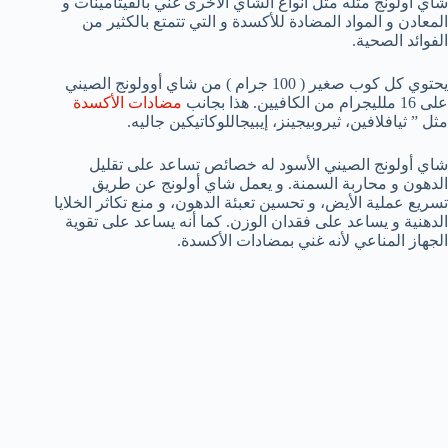
شاي أولونج مثله مثل أنواع الشاي الأخرى غني بالفيتامينات و
المعادن و المواد المضادة للأكسدة و التي تتمتع بالكثير من
الفوائد الصحية.
يحتوي كل كوب صغير ( 100 جرام ) من شاي أوولونج الصيني
على 16 ملليجرام من الكافيين. هذا بجانب
مضادات الأكسدة
مثل ” ثيافلافين، ثيروبيجينز، إيبيجاللوكاتيكين جاليه.
شاي أولونج الصيني الأسود له خصائص تساعد على تقليل
الدهون و محاربة السمنة. و يعمل شاي أولونج عن طريق
تسريع عملية الأيض، و تحسين تعبئة الدهون، و منع تكاثر الخلايا
الدهنية و يساعد على فقدان الوزن. كما أنه يساعد على تقوية
الجهاز المناعي لأنه غني بمضادات الأكسدة.