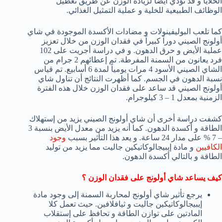
الخلايا و قد تؤدي أيضاً لزيادة الوزن عن طريق تعطيل
الوظائف الطبيعية للخلية و عملية التمثيل الغذائي.
كما تلعب البوليفينولات و مضادات الأكسدة الموجودة في شاي
أولونج الصيني دوراً كبيراً في فقدان الوزن من خلال تعزيز
عملية الأيض و حرق الدهون. و في دراسة أجريت على 102
فرد يعانون من السمنة المفرطة. تم إعطائهم 2 جرام من
الشاي الصيني الأسود 4 مرات يومياً لمدة 6 أسابيع. تم قياس
نسبة الدهون في الجسم. كما أظهرت النتائج أن تناول شاي
أولونج الصيني قد ساعد على فقدان الوزن خلال هذه الفترة
الزمنية بمعدل 1 – 3 كيلوجرام.
كشفت دراسة أخرى أن شاي أولونج الصيني يزيد من إستهلاك
الطاقة و أكسدة الدهون. كما أنه يزيد من معدل الأيض بنسبة 3
– 7 % على مدار 24 ساعة. و يعد هذا التأثير بسبب
وجود
الكافيين
و مادة إيبيجالوكاتيكين جاليت مما يزيد من توليد
الطاقة و بالتالي أكسدة الدهون.
كيف يساعد شاي أولونج على فقدان الوزن ؟
يرجع تأثير شاي أولونج لمحاربة السمنة إلى وجود مادة
إيبيجالوكاتيكين جاليت و ثيافلافين. حيث تعمل كلا
المادتين على توازن الطاقة و تحافظ على إستقلاب