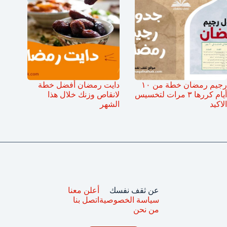
رجيم رمضان خطة من ١٠
دايت رمضان أفضل خطة
أيام كررها ٣ مرات لتخسيس
لانقاص وزنك خلال هذا
الاكيد
الشهر
عن ثقف نفسك
أعلن معنا
سياسة الخصوصية
اتصل بنا
من نحن