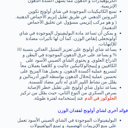
الكربوهيدرات و الدهون مما يسهل أكسدة الدهون
الإنزيمية.
تمنع الكاتيكينات الموجودة في شاي أولونج تكوين
البروتين الدهني عن طريق تقليل إنزيم الأحماض الدهنية.
( و هو مركب إنزيمي مسؤول عن تخليق الأحماض
الدهنية).
و يمكن أن تساعد مادة البوليفينول الموجودة في شاي
أولونجعلى إنقاص الوزن. كما أن لها تأثيرات مضادة
للإلتهابات.
يساعد شاي أولونج على تعزيز التمثيل الغذائي بنسبة 10
% و يساعد على حرق الدهون الموجودة في البطن و
الذراع العلوي. و يحتوي الشاي الصيني الأسود على
الكافيين و إيبيجالوكاتيكين جاليت و كلاهما يعملان معاً
لتسريع عملية أكسدة الدهون. و يعمل هذا المزيج على
تحسين عملية إنحلال الدهون بواسطة النور أدرينالين و
يقلل من نشاط الليبز الذي له تأثير مضاد للسمنة.
يساعد تناول شاي أولونج على تقليل خطر الإصابة
بمرض السكري من النوع الثاني، حيث يقلل من تركيز
الجلوكوز في الدم
عند إستخدامه لفترة طويلة.
فوائد أخرى لشاي أولونج لفقدان الوزن
البوليفينولات الموجودة في الشاي الصيني الأسود تعمل
على منع الإنزيمات الهضمية. و تمنع البولفينولات