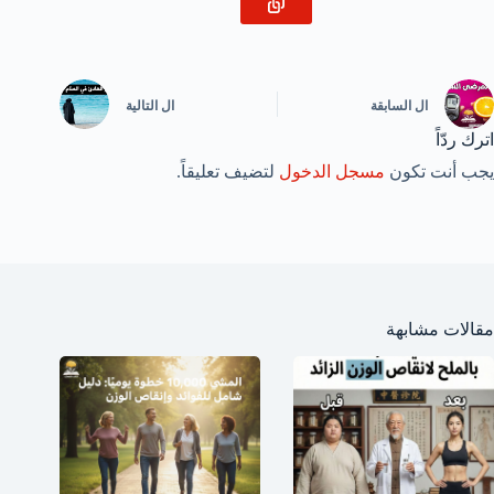
ال
السابقة
ال
التالية
اترك ردّاً
يجب أنت تكون
مسجل الدخول
لتضيف تعليقاً.
مقالات مشابهة