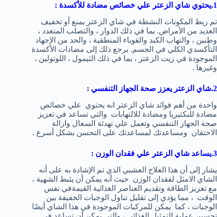
1.يحتوي شاي الزعتر علي خصائص مضادة للأكسدة
:
تم ربط المكونات النشطة في شاي الزعتر بمنع أو تخفيف
العديد من الأمراض. بما في ذلك الدوار ، والتصلب المتعدد ،
وطنين ، والتهاب الكبد والقوباء المنطقية ، والحد من الإجهاد
التأكسدي الكلي في الجسم. يرجع ذلك إلى مضادات الأكسدة
الموجودة في زيت الزعتر ، بما في ذلك الثيمول ، اللوتولين ،
وغيرها .
2.شاي الزعتر يعزز صحة الجهاز التنفسي :
واحدة من أهم فوائد شاي الزعتر انه يحتوي علي خصائص
مضادة للبكتيريا ومضادة للالتهابات والتي تساعد في تعزيز
صحة الجهاز التنفسي وتعمل علي تهدئة السعال وازالة
الاحتقان ومساعدتك لمساعدتك على التحسن بشكل أسرع .
3.يساعد شاي الزعتر علي
فقدان الوزن
:
يشار إلى أن هذا العلاج العشبي الذي تم الإشادة به على أنه
الشاي الامثل لفقدان الوزن حيث أنه يمكن أن يثبط الشهية ،
مع تعزيز الطاقة وتقديم العناصر الغذائية القيمةفي نفس
الوقت ، مما يؤدي إلى تقليل تناول الوجبات الخفيفة بين
الوجبات ، كما يمكن للمركبات الموجودة في هذا الشاي أيضًا
تحسين عملية التمثيل الغذائي ، والتي يمكن أن تساعد في