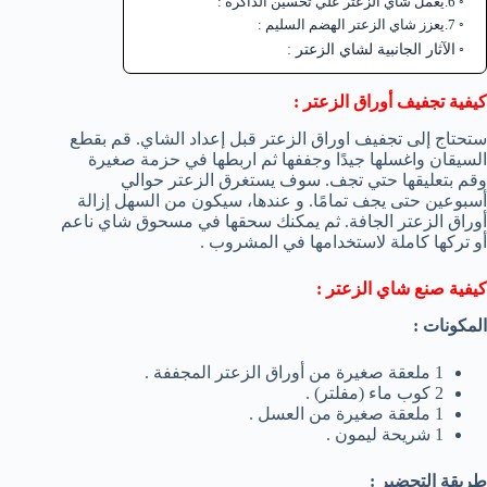
6.يعمل شاي الزعتر علي تحسين الذاكرة :
7.يعزز شاي الزعتر الهضم السليم :
الآثار الجانبية لشاي الزعتر :
كيفية تجفيف أوراق الزعتر :
ستحتاج إلى تجفيف اوراق الزعتر قبل إعداد الشاي. قم بقطع
السيقان واغسلها جيدًا وجففها ثم اربطها في حزمة صغيرة
وقم بتعليقها حتي تجف. سوف يستغرق الزعتر حوالي
أسبوعين حتى يجف تمامًا. و عندها، سيكون من السهل إزالة
أوراق الزعتر الجافة. ثم يمكنك سحقها في مسحوق شاي ناعم
أو تركها كاملة لاستخدامها في المشروب .
كيفية صنع شاي الزعتر :
المكونات :
1 ملعقة صغيرة من أوراق الزعتر المجففة .
2 كوب ماء (مفلتر) .
1 ملعقة صغيرة من العسل .
1 شريحة ليمون .
طريقة التحضير :