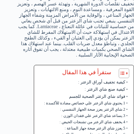
تخفيف تقلصات الدورة الشهرية ، وتهدئة عسر الهضم ، وتعزيز
القوة المعرفية ، ومساعدة النوم ، ومنع الالتهابات ، وتعزيز
الجهاز المناعي ، والوقاية من الأمراض المزمنة وشفاء الجهاز
التنفسي. ينبغي تجنب شاي الزعتر من قبل أي شخص يعاني
من حساسية للنباتات في عائلة النعناع ، Lamiaceae. كما يجب
الاعتدال في استهلاكة حيث أن الاستهلاك المفرط للشاي
الزعتر يمكن أن يؤدي إلى الغثيان أو القيء ، وكذلك الطفح
الجلدي ، وتباطؤ معدل ضربات القلب. بينما عند استهلاك هذا
الشاي الصحي بكميات طبيعية معتدلة ، يجب أن تفوق آثاره
الصحية الإيجابية الآثار السلبية .
ستقرأ في هذا المقال
كيفية تجفيف أوراق الزعتر :
كيفية صنع شاي الزعتر :
فوائد شاي الزعتر الصحية للجسم
1.يحتوي شاي الزعتر علي خصائص مضادة للأكسدة :
2.شاي الزعتر يعزز صحة الجهاز التنفسي :
3.يساعد شاي الزعتر علي فقدان الوزن :
4.يخفف شاي الزعتر من تشنجات الحيض :
5.يعزز شاي الزعتر صحة جهاز المناعة :