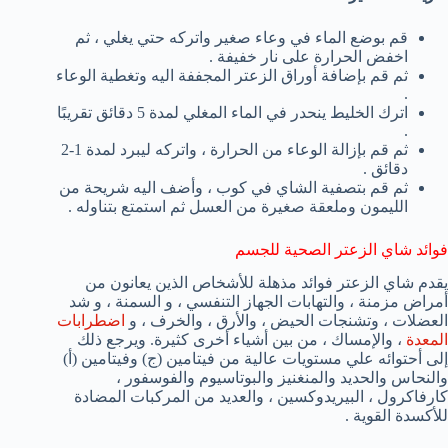
قم بوضع الماء في وعاء صغير واتركه حتي يغلي ، ثم
اخفض الحرارة على نار خفيفة .
ثم قم بإضافة أوراق الزعتر المجففة اليه وتغطية الوعاء
.
اترك الخليط ينحدر في الماء المغلي لمدة 5 دقائق تقريبًا
.
ثم قم بإزالة الوعاء من الحرارة ، واتركه ليبرد لمدة 1-2
دقائق .
ثم قم بتصفية الشاي في كوب ، وأضف اليه شريحة من
الليمون وملعقة صغيرة من العسل ثم استمتع بتناوله .
فوائد شاي الزعتر الصحية للجسم
يقدم شاي الزعتر فوائد مذهلة للأشخاص الذين يعانون من
أمراض مزمنة ، والتهابات الجهاز التنفسي ، و السمنة ، و شد
العضلات ، وتشنجات الحيض ، والأرق ، والخرف ، و
اضطرابات
المعدة
، والإمساك ، من بين أشياء أخرى كثيرة. ويرجع ذلك
إلى أحتوائه علي مستويات عالية من فيتامين (ج) وفيتامين (أ)
والنحاس والحديد والمنغنيز والبوتاسيوم والفوسفور ،
كارفاكرول ، البيريدوكسين ، والعديد من المركبات المضادة
للأكسدة القوية .