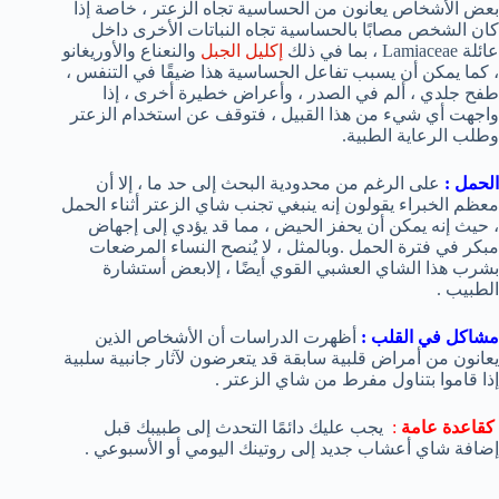
بعض الأشخاص يعانون من الحساسية تجاه الزعتر ، خاصة إذا
كان الشخص مصابًا بالحساسية تجاه النباتات الأخرى داخل
عائلة Lamiaceae ، بما في ذلك
إكليل الجبل
والنعناع والأوريغانو
، كما يمكن أن يسبب تفاعل الحساسية هذا ضيقًا في التنفس ،
طفح جلدي ، ألم في الصدر ، وأعراض خطيرة أخرى ، إذا
واجهت أي شيء من هذا القبيل ، فتوقف عن استخدام الزعتر
وطلب الرعاية الطبية.
الحمل :
على الرغم من محدودية البحث إلى حد ما ، إلا أن
معظم الخبراء يقولون إنه ينبغي تجنب شاي الزعتر أثناء الحمل
، حيث إنه يمكن أن يحفز الحيض ، مما قد يؤدي إلى إجهاض
مبكر في فترة الحمل .وبالمثل ، لا يُنصح النساء المرضعات
بشرب هذا الشاي العشبي القوي أيضًا ، إلابعض أستشارة
الطبيب .
مشاكل في القلب :
أظهرت الدراسات أن الأشخاص الذين
يعانون من أمراض قلبية سابقة قد يتعرضون لآثار جانبية سلبية
إذا قاموا بتناول مفرط من شاي الزعتر .
كقاعدة عامة
:
يجب عليك دائمًا التحدث إلى طبيبك قبل
إضافة شاي أعشاب جديد إلى روتينك اليومي أو الأسبوعي .