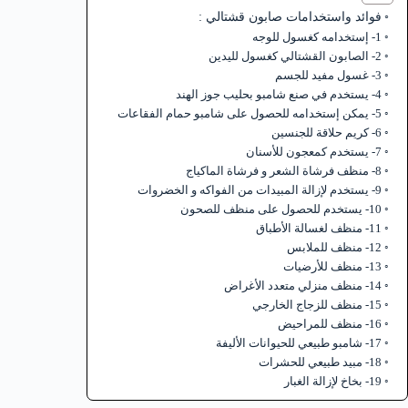
فوائد واستخدامات صابون قشتالي :
1- إستخدامه كغسول للوجه
2- الصابون القشتالي كغسول لليدين
3- غسول مفيد للجسم
4- يستخدم في صنع شامبو بحليب جوز الهند
5- يمكن إستخدامه للحصول على شامبو حمام الفقاعات
6- كريم حلاقة للجنسين
7- يستخدم كمعجون للأسنان
8- منظف فرشاة الشعر و فرشاة الماكياج
9- يستخدم لإزالة المبيدات من الفواكه و الخضروات
10- يستخدم للحصول على منظف للصحون
11- منظف لغسالة الأطباق
12- منظف للملابس
13- منظف للأرضيات
14- منظف منزلي متعدد الأغراض
15- منظف للزجاج الخارجي
16- منظف للمراحيض
17- شامبو طبيعي للحيوانات الأليفة
18- مبيد طبيعي للحشرات
19- بخاخ لإزالة الغبار