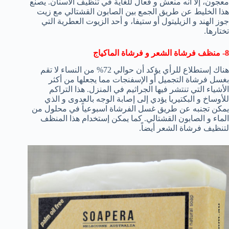
معجون، إلا أنه منعش و فعال للغاية في تنظيف الأسنان. يصنع
هذا الخليط عن طريق الجمع بين الصابون القشتالي مع زيت
جوز الهند و الزيليتول أو ستيفا، و أحد الزيوت العطرية التي
تختارها.
8- منظف فرشاة الشعر و فرشاة الماكياج
هناك إستطلاع للرأي يؤكد أن حوالي 72% من النساء لا تقم
بغسل فرشاة التجميل أو الإسفنجات مما يجعلها من أكثر
الأشياء التي تنتشر فيها الجراثيم في المنزل. هذا التراكم
للأوساخ و البكتيريا يؤدي إلى إصابة الوجه بالعدوى و الذي
يمكن تجنبه عن طريق غسل الفرشاة اسبوعياً في محلول من
الماء و الصابون القشتالي. كما يمكن إستخدام هذا المنظف
لتنظيف فرشاة الشعر أيضاً.