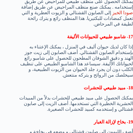
يمكنك الحصول على منظف طبيعي للمراحيض عن طريق
إستخدامه . يمكنك صنع منظف المراحيض عن طريق إضافة
صودا الخبز
إلى الصابون القشتالي و الزيوت العطرية و التي
تعمل كمضادات للبكتيريا. هذا المنظف رائع و يترك رائحة
لطيفة في المرحاض.
17- شامبو طبيعي للحيوانات الأليفة
إذا كان لديك حيوان أليف في المنزل ، يمكنك الإعتناء به
بإستخدام الصابون القشتالي. أضف الصابون إلى زيت جوز
الهند و دقيق الشوفان المطحون للحصول على شامبو رائع
لحيواناتك الأليفة. سيساعد هذا الشامبو الطبيعي على تنظيف
الكلب دون أن يجرد جلد الحيوان من الزيوت الطبيعية، و
سيخلصك من الروائح و يتركه منتعش.
18- مبيد طبيعي للحشرات
يمكنك الحصول على مبيد طبيعي للحشرات بدلاً من المبيدات
الحشرية الخطيرة التي تستخدمها. أضف الزيت إلى صابون
قشتالي و إستخدمه كمبيد للحشرات الصغيرة.
19- بخاخ لإزالة الغبار
أضف الليمون إلى صابون قشتالي و وضعه في بخاخة و