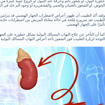
عكورة البول، أو شعور بألم وحرقة عند التبول أو خروج كمية كبيرة من ا
الحوض، أو الشعور بالغثيان والحمى والقشعريرة أو وجود ألم حاد في الم
ولقد أكد الطبيب أن ظهور أعراض لاضطراب الجهاز الهضمي قد يتزامن مع 
الطبيب تعد ضرورة مُلحة في حالة معاناة المريض من اضطرابات حادة
تأثيرًا على الجهاز الهضمي.
كما أن التأخر عن علاج التهاب المسالك البولية يشكل خطورة على الجها
التوجه لزيارة الطبيب فور الشعور بأحد أعراض التهاب المسالك البولية 