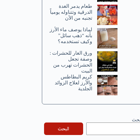
طعام يدمر الغدة
الدرقية وتتناوله يومياً
تجنبه من الأن
لماذا يوصف ماء الأرز
بأنه “ذهب سائل”
وكيف تستخدمه؟
ورق الغار للحشرات :
وصفة تجعل
الحشرات تهرب من
البيت
كريم البطاطس
والأرز لعلاج الزوائد
الجلدية
بحث
البحث