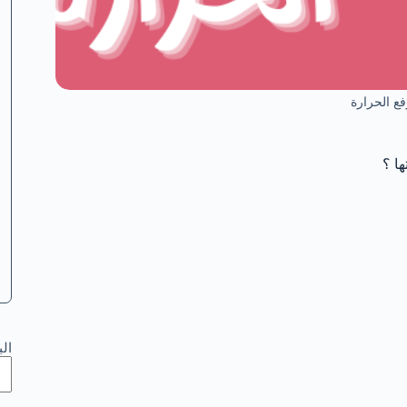
فع الحرارة
ا ؟
ال