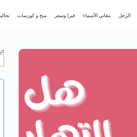
الرجل
معاني الأسماء
فيزا وسفر
منح و كورسات
تحالي
ال