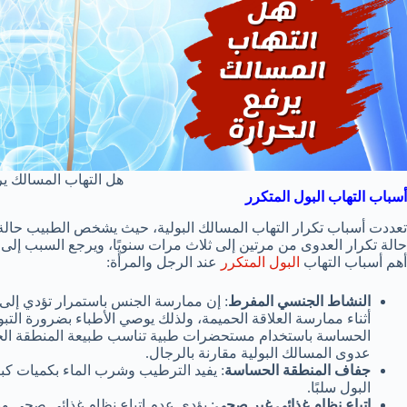
هل التهاب المسالك ير
أسباب التهاب البول المتكرر
تعددت أسباب تكرار التهاب المسالك البولية، حيث يشخص الطبيب حالة ا
حالة تكرار العدوى من مرتين إلى ثلاث مرات سنويًا، ويرجع السبب إلى
أهم أسباب التهاب
البول المتكرر
عند الرجل والمرأة:
النشاط الجنسي المفرط
: إن ممارسة الجنس باستمرار تؤدي إلى ت
أثناء ممارسة العلاقة الحميمة، ولذلك يوصي الأطباء بضرورة ا
الحساسة باستخدام مستحضرات طبية تناسب طبيعة المنطقة الحسا
عدوى المسالك البولية مقارنة بالرجال.
جفاف المنطقة الحساسة
: يفيد الترطيب وشرب الماء بكميات كبي
البول سلبًا.
اتباع نظام غذائي غير صحي
: يؤدي عدم اتباع نظام غذائي صحي ومف