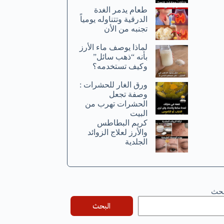
طعام يدمر الغدة
الدرقية وتتناوله يومياً
تجنبه من الأن
لماذا يوصف ماء الأرز
بأنه “ذهب سائل”
وكيف تستخدمه؟
ورق الغار للحشرات :
وصفة تجعل
الحشرات تهرب من
البيت
كريم البطاطس
والأرز لعلاج الزوائد
الجلدية
بحث
البحث