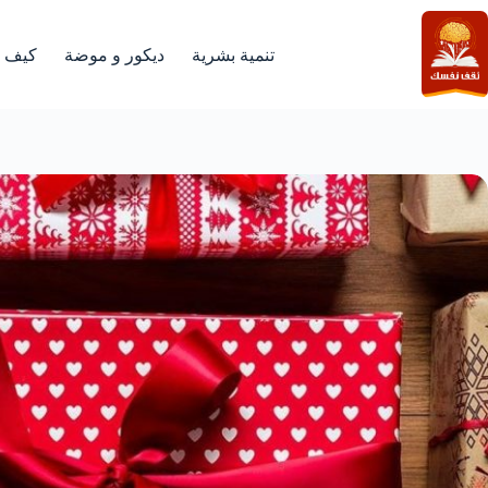
لتجاوز
لى
لمحتوى
تنمية بشرية
ديكور و موضة
كيف