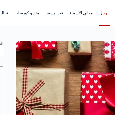
الرجل
معاني الأسماء
فيزا وسفر
منح و كورسات
تحالي
ال