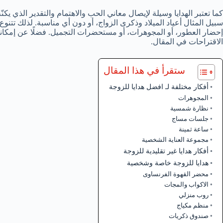
كما تعتبر الهدايا وسيلة لإيصال معاني الحب والاهتمام والتقدير الذي يكن
سبيل المثال أعياد الميلاد وذكرى الزواج، أو دون أي مناسبة. لذلك تتنوع 
إحضار العطور، أو المجوهرات، أو مستحضرات التجميل. فضلًا عن إمكانية
الاقتراحات في المقال.
ستقرأ في هذا المقال
أفكار مختلفة لـ افضل هدايا للزوجة
المجوهرات
نظارة شمسية
جلسات مساج
ساعة ثمينة
مجموعة العناية الشخصية
أفكار هدايا غير تقليدية للزوجة
هدايا للزوجة خاصة وشخصية
محضر القهوة الفرنساوى
الاكواب والمجات
روب منزلي
منظم مكياج
صندوق ذكريات