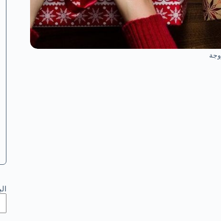
وجة
ال