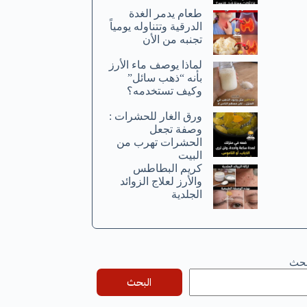
طعام يدمر الغدة
الدرقية وتتناوله يومياً
تجنبه من الأن
لماذا يوصف ماء الأرز
بأنه “ذهب سائل”
وكيف تستخدمه؟
ورق الغار للحشرات :
وصفة تجعل
الحشرات تهرب من
البيت
كريم البطاطس
والأرز لعلاج الزوائد
الجلدية
بحث
البحث