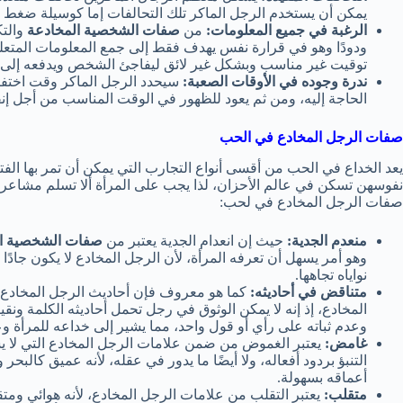
يمكن أن يستخدم الرجل الماكر تلك التحالفات إما كوسيلة ضغط عن
الرغبة في جميع المعلومات:
من
صفات الشخصية المخادعة
والتك
ودودًا وهو في قرارة نفس يهدف فقط إلى جمع المعلومات المتعلق
توقيت غير مناسب وبشكل غير لائق ليفاجئ الشخص ويدفعه إلى ا
ندرة وجوده في الأوقات الصعبة:
سيحدد الرجل الماكر وقت اختفائ
الحاجة إليه، ومن ثم يعود للظهور في الوقت المناسب من أجل إنق
صفات الرجل المخادع في الحب
يعد الخداع في الحب من أقسى أنواع التجارب التي يمكن أن تمر بها ال
نفوسهن تسكن في عالم الأحزان، لذا يجب على المرأة ألا تسلم مشاعرها و
صفات الرجل المخادع في لحب:
منعدم الجدية:
حيث إن انعدام الجدية يعتبر من
صفات الشخصية ا
وهو أمر يسهل أن تعرفه المرأة، لأن الرجل المخادع لا يكون جادًا 
نواياه تجاهها.
متناقض في أحاديثه:
كما هو معروف فإن أحاديث الرجل المخادع ت
المخادع، إذ إنه لا يمكن الوثوق في رجل تحمل أحاديثه الكلمة ونقي
وعدم ثباته على رأي أو قول واحد، مما يشير إلى خداعه للمرأة وع
غامض:
يعتبر الغموض من ضمن علامات الرجل المخادع التي لا يستها
التنبؤ بردود أفعاله، ولا أيضًا ما يدور في عقله، لأنه عميق كالب
أعماقه بسهولة.
متقلب:
يعتبر التقلب من علامات الرجل المخادع، لأنه هوائي ومتقلب