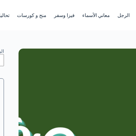
الرجل
معاني الأسماء
فيزا وسفر
منح و كورسات
تحالي
ال