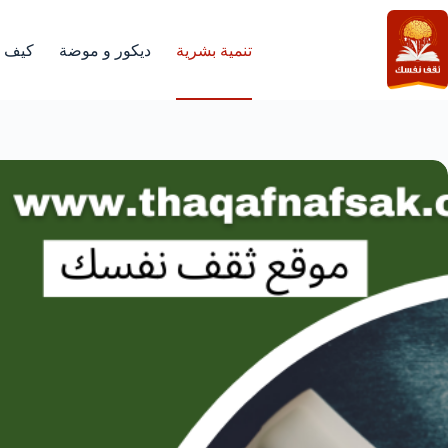
لتجاوز
لى
لمحتوى
تنمية بشرية
ديكور و موضة
كيف