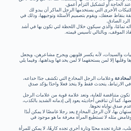
د الحاجة أو لتشكيل التزام أعمق.
تيكات الأخرى التي يستخدمها الرجل الماكر أن يبدو لك
ة بنقاط ضعفك، ويقوم بتصميم الأسئلة وتوجيهها، وذلك في
لرد الصادق.
ه تمامًا، والذي سيكون خلال اللحظة لتي تكون بها في أشد
اذ الموقف، وبالتالي تأسيس قيمته.
فتيات والسيدات، لأنه يكسر قلوبهن ويجرح مشاعرهن، ويجعل
قلبها إلا لمن يستحقهما لا لمن يخدعها ويداهنها، وفيما يلي
لمخادعة
وعلامات الرجل المخادع التي تكشف جدًا خداعه،
في الارتباط، يتحدث فقط ولا يتخذ فعلا واحدًا يؤكد صدق
كون متناقضة للغاية، وتعد علامة قوية من علامات الرجل
ضها، كما أن تناقض أحاديثه يعود إلى إدمانه الشديد بالكذب،
دم صدق نواياه نحوها.
ن بها، لأن الرجل المخادع يعد رجلا غامضًا لا يمكن أبدًا
حر وغامض مثله لا تستطيع المرأة معرفة ما هو موجود في
، فتارة تجده محبًا وتارة أخرى تجده كارهًا، لا يمكن للمرأة