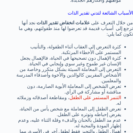
مواهبهم وأفكارهم الجديدة.
الأسباب الشائعة لتدني تقدير الذات
من خلال التعرف على
علامات انخفاض تقدير الذات
نجد أنها
ترجع إلى أسباب قديمة قد تعرضوا لها منذ طفولتهم، وهي ما
تكون كما يلي:
كثرة التعرض إلى العقاب أثناء الطفولة، والتأنيب
المستمر على الأخطاء المرتكبة.
كثرة الإهمال دون تصحيحها في الحياة، فالإهمال يجعل
الإنسان غير طموح وغير سوي وإيجابي في الحياة.
التعرض إلى المعاملة السيئة بشكل متكرر وخاصة من
الأشخاص المقربين كالوالدين والأخوة وأصدقاء المدرسة
والمعلمين.
تعرض الشخص إلى المعاملة الأبوية الصارمة، دون
مناقشة أو مشاركة في الرأي.
التنمر المستمر على الطفل
، ومقاطعة أصدقائه وزملائه
له.
تعرض الطفل إلى المعاملة مع شخص يأس من الحياة،
يفرض إحباطه وتوتره على الطفل.
عدم مد الطفل بالحنان والدفء وقلة الثناء عليه، وعدم
إظهار المودة والمحبة له.
إهمال الطفل والتحيز فقط لطفل آخر في الأسرة، مما