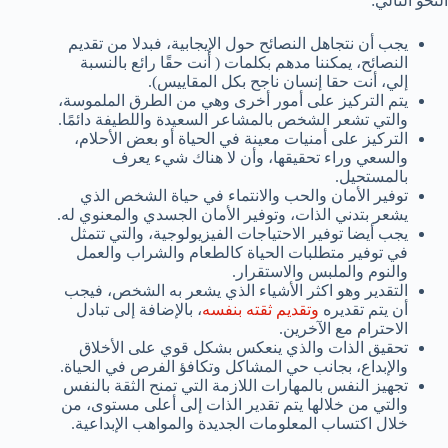
النحو التالي:
يجب أن نتجاهل النصائح حول الإيجابية، فبدلا من تقديم
النصائح، يمكننا مدهم بكلمات ( أنت حقًا رائع بالنسبة
إلي، أنت حقا إنسان ناجح بكل المقاييس).
يتم التركيز على أمور أخرى وهي من الطرق الملموسة،
والتي تشعر الشخص بالمشاعر السعيدة واللطيفة دائمًا.
التركيز على أمنيات معينة في الحياة أو بعض الأحلام،
والسعي وراء تحقيقها، وأن لا هناك شيء يعرف
بالمستحيل.
توفير الأمان والحب والانتماء في حياة الشخص الذي
يشعر بتدني الذات، وتوفير الأمان الجسدي والمعنوي له.
يجب أيضا توفير الاحتياجات الفيزيولوجية، والتي تتمثل
في توفير متطلبات الحياة كالطعام والشراب والعمل
والنوم والملبس والاستقرار.
التقدير وهو اكثر الأشياء الذي يشعر به الشخص، فيجب
أن يتم تقديره
وتقديم ثقته بنفسه
، بالإضافة إلى تبادل
الاحترام مع الآخرين.
تحقيق الذات والذي ينعكس بشكل قوي على الأخلاق
والإبداع، بجانب حي المشاكل وتكافؤ الفرص في الحياة.
تجهيز النفس بالمهارات اللازمة التي تمنح الثقة بالنفس
والتي من خلالها يتم تقدير الذات إلى أعلى مستوى، من
خلال اكتساب المعلومات الجديدة والمواهب الإبداعية.