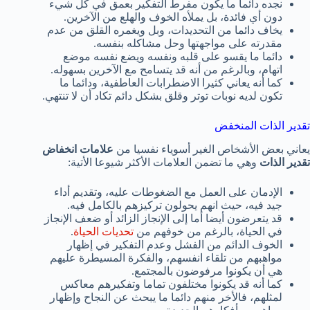
نجده دائما ما يكون مفرط التفكير بعمق في كل شيء
دون أي فائدة، بل يملأه الخوف والهلع من الآخرين.
يخاف دائما من التحديدات، وبل ويغمره القلق من عدم
مقدرته على مواجهتها وحل مشاكله بنفسه.
دائما ما يقسو على قلبه ونفسه ويضع نفسه موضع
اتهام، وبالرغم من أنه قد يتسامح مع الآخرين بسهوله.
كما أنه يعاني كثيرا الاضطرابات العاطفية، ودائما ما
تكون لديه نوبات توتر وقلق بشكل دائم تكاد أن لا تنتهي.
تقدير الذات المنخفض
يعاني بعض الأشخاص الغير أسوياء نفسيا من
علامات انخفاض
تقدير الذات
وهي ما تضمن العلامات الأكثر شيوعا الأتية:
الإدمان على العمل مع الضغوطات عليه، وتقديم أداء
جيد فيه، حيث انهم يحولون تركيزهم بالكامل فيه.
قد يتعرضون أيضا أما إلى الإنجاز الزائد أو ضعف الإنجاز
في الحياة، بالرغم من خوفهم من
تحديات الحياة
.
الخوف الدائم من الفشل وعدم التفكير في إظهار
مواهبهم من تلقاء انفسهم، والفكرة المسيطرة عليهم
هي أن يكونوا مرفوضون بالمجتمع.
كما أنه قد يكونوا مختلفون تماما وتفكيرهم معاكس
لمثلهم، فالأخر منهم دائما ما يبحث عن النجاح وإظهار