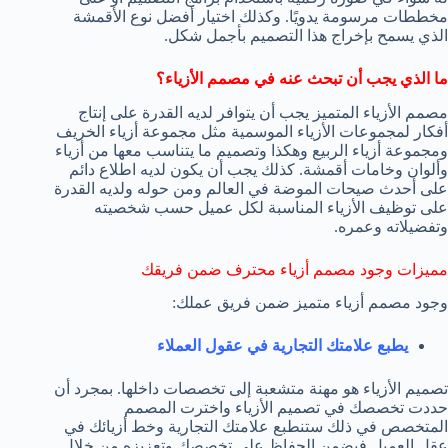
مخططات مرسومة يدويًا. وكذلك اختيار أفضل نوع الأقمشة
الذي يسمح بإخراج هذا التصميم بأجمل شكل.
ما الذي يجب أن تبحث عنه في مصمم الأزياء؟
مصمم الأزياء المتميز يجب أن يتوافر لديه القدرة على إنتاج
أفكار لمجموعات الأزياء الموسمية مثل مجموعة أزياء الخريف
ومجموعة أزياء الربيع وهكذا وتصميم ما يتناسب معها من أزياء
وألوان وخامات أقمشة. كذلك يجب أن يكون لديه اطلاع دائم
على أحدث صيحات الموضة في العالم ومن حوله ولديه القدرة
على توظيف الأزياء المناسبة لكل عميل حسب شخصيته
وتفضيلاته وعمره.
مميزات وجود مصمم أزياء محترف ضمن فريقك
وجود مصمم أزياء متميز ضمن فريق عملك:
يطبع علامتك التجارية في عقول العملاء
تصميم الأزياء هو مهنة متشعبة إلى تخصصات داخلها. بمجرد أن
حددت تخصصك في تصميم الأزياء واخترت المصمم
المتخصص في ذلك ستنطبع علامتك التجارية وخط أزيائك في
عقل العميل فيضمن الحفاظ على تخصصك وتعزيزه من خلال