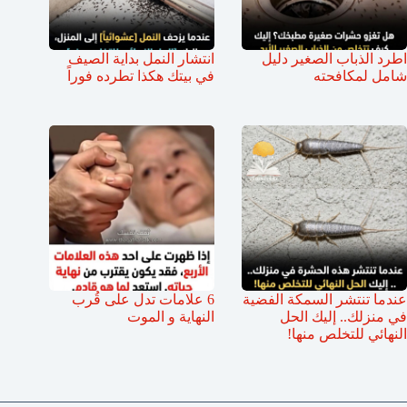
اطرد الذباب الصغير دليل
انتشار النمل بداية الصيف
شامل لمكافحته
في بيتك هكذا تطرده فوراً
عندما تنتشر السمكة الفضية
6 علامات تدل على قُرب
في منزلك.. إليك الحل
النهاية و الموت
النهائي للتخلص منها!