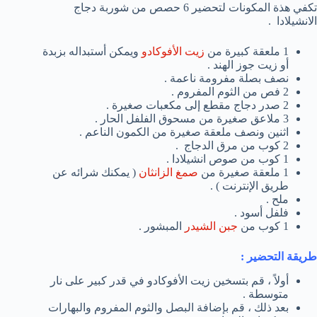
تكفي هذة المكونات لتحضير 6 حصص من شوربة دجاج
الانشيلادا .
1 ملعقة كبيرة من
زيت الأفوكادو
ويمكن أستبداله بزبدة
أو زيت جوز الهند .
نصف بصلة مفرومة ناعمة .
2 فص من الثوم المفروم .
2 صدر دجاج مقطع إلى مكعبات صغيرة .
3 ملاعق صغيرة من مسحوق الفلفل الحار .
اثنين ونصف ملعقة صغيرة من الكمون الناعم .
2 كوب من مرق الدجاج .
1 كوب من صوص انشيلادا .
1 ملعقة صغيرة من
صمغ الزانثان
( يمكنك شرائه عن
طريق الإنترنت ) .
ملح .
فلفل أسود .
1 كوب من
جبن الشيدر
المبشور .
طريقة التحضير :
أولاً ، قم بتسخين زيت الأفوكادو في قدر كبير على نار
متوسطة .
بعد ذلك ، قم بإضافة البصل والثوم المفروم والبهارات