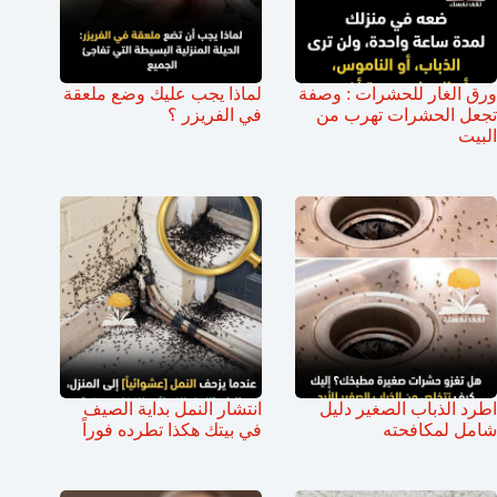
ورق الغار للحشرات : وصفة
لماذا يجب عليك وضع ملعقة
تجعل الحشرات تهرب من
في الفريزر ؟
البيت
اطرد الذباب الصغير دليل
انتشار النمل بداية الصيف
شامل لمكافحته
في بيتك هكذا تطرده فوراً