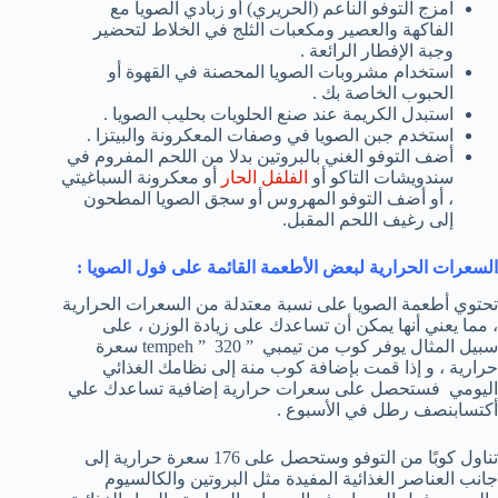
امزج التوفو الناعم (الحريري) أو زبادي الصويا مع
الفاكهة والعصير ومكعبات الثلج في الخلاط لتحضير
وجبة الإفطار الرائعة .
استخدام مشروبات الصويا المحصنة في القهوة أو
الحبوب الخاصة بك .
استبدل الكريمة عند صنع الحلويات بحليب الصويا .
استخدم جبن الصويا في وصفات المعكرونة والبيتزا .
أضف التوفو الغني بالبروتين بدلا من اللحم المفروم في
سندويشات التاكو أو
الفلفل الحار
أو معكرونة السباغيتي
، أو أضف التوفو المهروس أو سجق الصويا المطحون
إلى رغيف اللحم المقبل.
السعرات الحرارية لبعض الأطعمة القائمة على فول الصويا
:
تحتوي أطعمة الصويا على نسبة معتدلة من السعرات الحرارية
، مما يعني أنها يمكن أن تساعدك على زيادة الوزن ، على
سبيل المثال يوفر كوب من تيمبي ” tempeh ” 320 سعرة
حرارية ، و إذا قمت بإضافة كوب منة إلى نظامك الغذائي
اليومي فستحصل على سعرات حرارية إضافية تساعدك علي
أكتسابنصف رطل في الأسبوع .
تناول كوبًا من التوفو وستحصل على 176 سعرة حرارية إلى
جانب العناصر الغذائية المفيدة مثل البروتين والكالسيوم