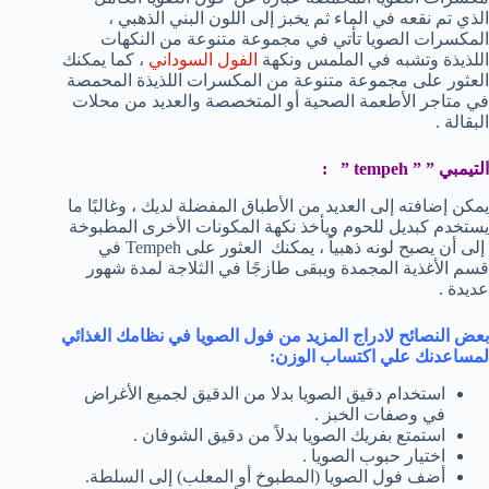
الذي تم نقعه في الماء ثم يخبز إلى اللون البني الذهبي ،
المكسرات الصويا تأتي في مجموعة متنوعة من النكهات
اللذيذة وتشبه في الملمس ونكهة
الفول السوداني
، كما يمكنك
العثور على مجموعة متنوعة من المكسرات اللذيذة المحمصة
في متاجر الأطعمة الصحية أو المتخصصة والعديد من محلات
البقالة .
التيمبي ”
”
tempeh
”
:
يمكن إضافته إلى العديد من الأطباق المفضلة لديك ، وغالبًا ما
يستخدم كبديل للحوم ويأخذ نكهة المكونات الأخرى المطبوخة
إلى أن يصبح لونه ذهبياً ، يمكنك العثور على Tempeh في
قسم الأغذية المجمدة ويبقى طازجًا في الثلاجة لمدة شهور
عديدة .
بعض النصائح لادراج المزيد من فول الصويا في نظامك الغذائي
لمساعدنك علي اكتساب الوزن:
استخدام دقيق الصويا بدلا من الدقيق لجميع الأغراض
في وصفات الخبز .
استمتع بفريك الصويا بدلاً من دقيق الشوفان .
اختيار حبوب الصويا .
أضف فول الصويا (المطبوخ أو المعلب) إلى السلطة.