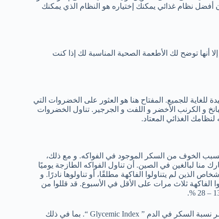
إن أفضل نظام غذائي يمكنك إختياره هو النظام الذي يمكنك
لا أنها توضح لك الأطعمة الصحية المناسبة لك إذا كنت
 للغاية للجميع. المفتاح هنا هو العثور على الخضروات التي
نخ و الكرنب الأخضر و اللفت و الجرجير. تناول الخضروات
نظامك الغذائي المعتاد.
سبب الخوف من السكر الموجود في الفواكه. و مع ذلك،
ف مليون مشارك منا لبالغين في الصين. أن تناول الفواكه الطازجة يوميًا
ابة بمرض السكري بنسبة 12 %. مقارنة بالأشخاص الذين لم يتناولوا الفاكهة مطلقًا، أو تناولوها نادرًا. و
ا الفاكهة ثلاث مرات على الأقل في الأسبوع. قد قللوا من
هناك العديد من خيارات الفواكه اللذيذة التي لها نسبة منخفضة من مؤشر نسبة السكر في الدم ” Glycemic Index “. بما في ذلك