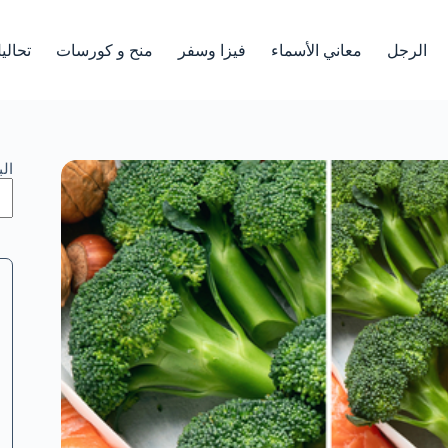
الرجل
معاني الأسماء
فيزا وسفر
منح و كورسات
تحالي
ال