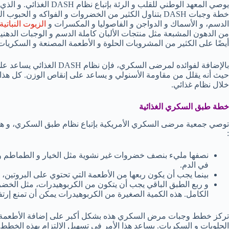
يوصي المعهد الوطني للقلب 
خطة وجبات DASH بتناول الكثير من الخضروات و الفواكه و ال
الدسم، و الأسماك و الدواجن و الفاصوليا و المكسرات و
الزيوت النباتية
من الدهون المشبعة مثل منتجات الألبان كاملة الدسم و الوجبات الدهنية و
أيضًا على الكثير من المشروبات الحلوة و الأطعمة المصنعة و السكريات
بالإضافة لفوائده لمرضى السكر
حيث أنه يقلل من مقاومة الأسنولي و يساعد على إنقاص الوزن. كل هذا
خلال نظام غذائي.
خطة طبق السكري الغذائية
توصي جمعية مرضى السكري الأمريكية بإتباع نظام طبق السكري، و هي 
:
نصفها مليء بنصف خضروات غير نشوية مثل الخيار و الطماطم و
في الدم.
بينما يجب أن يكون ربعها من الأطعمة التي تحتوي على البروتين، م
و ربع الطبق الباقي يجب أن يتكون من الكربوهيدرات، مثل الخض
الكامل. هذه الكمية الصغيرة من الكربوهيدرات يمكن أن تمنع إرت
تركز خطط وجبات مرض السكري هذه بشكل أكبر على إضافة الأطعمة المفي
الحلويات و السكريات. يساعد هذا الأمر في تسهيل الإلتزام بهذه الخطط 