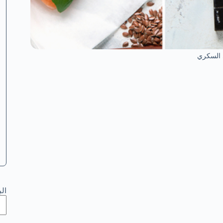
 السكري
ال