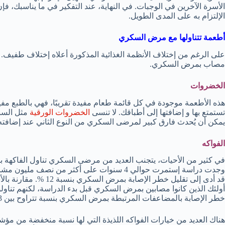
الأسرة الآخرين في الوجبات. في النهاية، عند التفكير في ما يناسبك، ف
الإلتزام به على المدى الطويل.
أطعمة تتناولها مع مرض السكري
على الرغم من إختلاف الأنظمة الغذائية المذكورة أعلاه إختلاف طفيف. إ
مصاب بمرض السكري.
الخضروات
هذه الأطعمة موجودة في كل قائمة طعام مفيدة تقريبًا، فهي بالطبع مفيدة
تستمتع بها و إضافتها إلى أطباقك. لا تنسى
الخضروات الورقية
مثل السبا
يمكن أن يُحدث فارق كبير لمرضى السكري من النوع الثاني عند إضافته ل
الفواكه
في كثير من الأحيات، يتجنب العديد من مرضى السكري تناول الفاكهة ب
وجدت دراسة إستمرت حوالي 4 سنوات على أكثر من نص
قد أدى إلى تقليل خطر الإص
أولئك الذين كانوا مصابين بمرض السكري قبل بدء الدراسة، لكنهم تناولو
خطر الإصابة بالمضاعفات المرتبطة بمرض السكري بنسبة تتراوح بين 13 – 28 %.