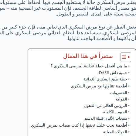
يعتبر مرض السكري حالة لا يستطيع الجسم فيها الحفاظ على مستويات ال
هو مصدر أساسي لطاقة الجسم، فإن المستويات غير الصحية منه – سواء 
صحية سيئة على المدى القصير و الطويل.
بغض النظر عن نوع مرض السكري الذي تعاني منه، فإن جزء كبير من ال
لمرضى السكري. سيساعد هذا النظام الغذائي مرضى السكري على الشع
أن يأكلوها و الأطعمة الواجب تناولها.
ستقرأ في هذا المقال
ما هي أفضل خطة غذائية لمرضى السكري ؟
حمية داش DASH
خطة طبق السكري الغذائية
أطعمة تتناولها مع مرض السكري
الخضروات
الفواكه
البروتين الخالي من الدهون
الحبوب الكاملة
منتجات الألبان قليلة الدسم
أطعمة يجب عليك تجنبها إذا كنت مصاب بمرض السكري
الفواكه المعلبة