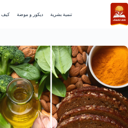
لتجاوز
لى
لمحتوى
تنمية بشرية
ديكور و موضة
كيف