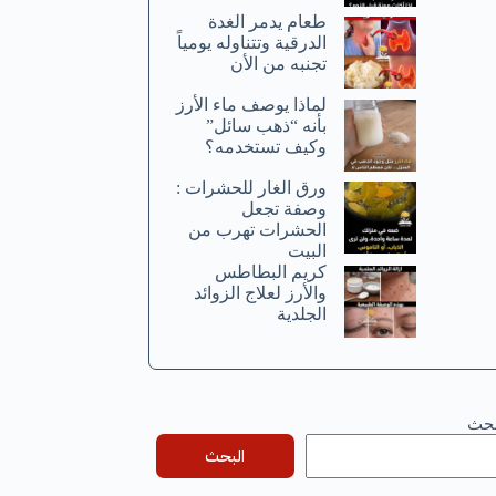
طعام يدمر الغدة
الدرقية وتتناوله يومياً
تجنبه من الأن
لماذا يوصف ماء الأرز
بأنه “ذهب سائل”
وكيف تستخدمه؟
ورق الغار للحشرات :
وصفة تجعل
الحشرات تهرب من
البيت
كريم البطاطس
والأرز لعلاج الزوائد
الجلدية
بحث
البحث