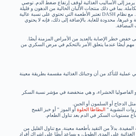
و الرئة بإتباع نظام DASH الغذائي. و الذي يرمز إلى الأساليب الغذائية لوقف إرتفاع ضغط الدم. توصي
حبوب الكاملة. بما في ذلك منتجات الألبان الخالية من الدهون و قليلة
. مع نظام DASH تعتبر الأطعمة التي تحتوي على نسبة عالية
 غيرها، محدودة للغاية. بالإضافة إلى ذلك، فإنه لا يحتوي
 المضافة.
ي، فإن نظام DASH الغذائي يساعد على خفض خطر الإصابة بالعديد من الأمراض المزمنة أيضًا.
 مهم أيضًا عندما يتعلق الأمر بالتحكم في مرض السكري من
عملية للتأكد من أن وجباتك الغذائية مقسمة بطريقة معينة
 الفاصوليا الخشراء، و هي منخفضة في مؤشر نسبة السكر
ثل الدجاج أو السلمون أو الجبن.
روات النشوية ”
البطاطا الحلوة
أو الموز ” أو خبز القمح
فاع مستويات السكر في الدم بعد تناول الطعام.
دة. بدلاً من التقيد بأطعمة معينة. مع تناول القليل من
الغذائية على المدى الطويل، و يساعد أيضًا على إشراك أفراد