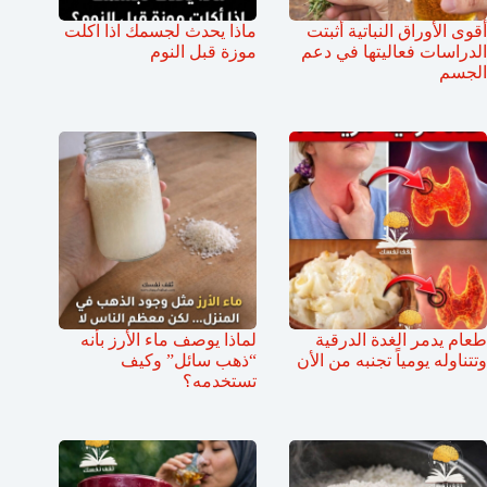
أقوى الأوراق النباتية أثبتت
ماذا يحدث لجسمك اذا اكلت
الدراسات فعاليتها في دعم
موزة قبل النوم
الجسم
طعام يدمر الغدة الدرقية
لماذا يوصف ماء الأرز بأنه
وتتناوله يومياً تجنبه من الأن
“ذهب سائل” وكيف
تستخدمه؟