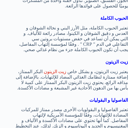
الجوز، الفستق، الصنوبر. تناول حفنة واحدة من المسكرات
يوميًا للحصول على فوائدها الرائعة.
الحبوب الكاملة
تعتبر الحبوب الكاملة، مثل الأرز البني و نخالة الشوفان و
العدس و دقيق الشوفان و الكينوا، مصادر رائعة للألياف. و
التي يمكن أن تساعد في خفض مستويات بروتين سي
التفاعلي في الدم ” CRP ” . وفقًا لمؤسسة إلتهاب المفاصل،
يجب أن تكون الحبوب الكاملة جزء من نظام غذائي صحي.
زيت الزيتون
يعتبر زيت الزيتون، و بشكل خاص
زيت الزيتون
البكر الممتاز،
إضافة ممتازة لنظامك الغذائي المضاد للإلتهابات. بالإضافة إلى
مذاقه الرائع، يحتوي زيت الزيتون البكر الممتاز على كمية لا
بأس بها من الدهون الأحادية غير المشبعة و مضادات الأكسدة.
الفاصوليا و البقوليات
تعتبر الفاصوليا و البقولويات الأخرى مصدر ممتاز للمركبات
المضادة للإلتهابات، وفقًا للمؤسسة الأمريكية لإلتهاب
المفاصل. كما أنها تحتوي على مضادات الأكسدة و الألياف و
المغنيسيوم و الحديد و البوتاسيوم و الزنك. لذلك، عند التخطيط