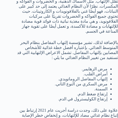
تقلل الإلتهاب. مثل الأسماك الدهنية، و الخضروات و الفواكه و
المكسرات. نظرًا لأن النظام الغذائي يعتمد إلى حد كبير على
النباتات، فهو أيضًا غني بالفلافونويدات و الكاروتينات. حيث
تحتوي جميع الفواكه و الخضروات تقريبًا على مركبات
الفلافونويد، و هي مادة مغذية نباتية ذات فوائد قوية مضادة
للإلتهابات و مضادة للأكسدة، و تعمل أيضًا على تقوية جهاز
المناعة في الجسم.
بالإضافة لذلك، تشير مؤسسة إلتهاب المفاصل بنظام البحر
المتوسط الغذائي. بإعتباره أفضل خطة غذائية للأشخاص
المصابين بإلتهاب المفاصل. تشمل الاعراض الإلتهابية التي قد
تستفيد من تغيير النظام الغذائي ما يلي :
مرض الزهايمر.
أمراض القلب.
إلتهاب المفاصل الروماتويدي.
مرض السكري من النوع الثاني.
السمنة.
إرتفاع ضغط الدم.
إرتفاع الكوليسترول في الدم.
علاوة على ذلك، وجدت دراسة أجريت عام 2021 إرتباط بين
إتباع نظام غذائي مضاد للإلتهابات، و إنخفاض خطر الإصابة