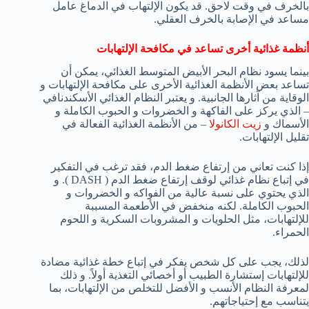
بالخرف في وقت لاحق. قد يكون الإلتهاب في الدماغ عامل
مساعد في الإصابة بالخرف العقلي.
أنظمة غذائية أخرى تساعد في مكافحة الإلتهابات
بينما يسود نظام البحر الأبيض المتوسط الغذائي، يمكن أن
تساعد بعض الأنظمة الغذائية الأخرى على مكافحة الإلتهابات و
الوقاية من آثارها الجانبية. و يعتبر النظام الغذائي الأسكندنافي
– الذي يركز على الفاكهة و الخضروات و الحبوب الكاملة و
الأسماك و
زيت الكانولا
– من الأنظمة الغذائية الفعالة في
تقليل الإلتهابات.
إذا كنت تعاني من إرتفاع ضغط الدم، فقد ترغب في التفكير
في إتباع نظام غذائي لوقف إرتفاع ضغط الدم ( DASH ). و
الذي يحتوي على نسبة عالية من الفواكه و الخضروات و
الحبوب الكاملة. لكنه منخفض في الأطعمة المسببة
للإلتهابات، مثل الحلويات و المشروبات السكرية و اللحوم
الحمراء.
لذلك، يجب على كل شخص يفكر في إتباع خطة غذائية مضادة
للإلتهابات إستشارة الطبيب أو أخصائي التغذية أولاً. و ذلك
لمعرفة النظام الأنسب و الأفضل للتخلص من الإلتهابات، بما
يتناسب مع إحتياجاتهم.