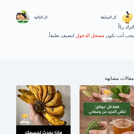
ال
السابقة
ال
التالية
اترك ردّاً
يجب أنت تكون
مسجل الدخول
لتضيف تعليقاً.
مقالات مشابهة