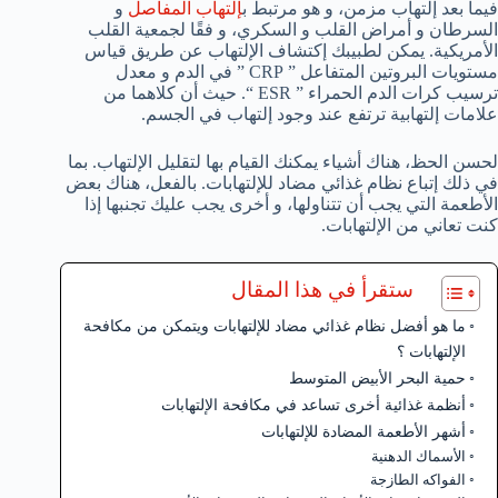
فيما بعد إلتهاب مزمن، و هو مرتبط ب
إلتهاب المفاصل
و
السرطان و أمراض القلب و السكري، و فقًا لجمعية القلب
الأمريكية. يمكن لطبيبك إكتشاف الإلتهاب عن طريق قياس
مستويات البروتين المتفاعل ” CRP ” في الدم و معدل
ترسيب كرات الدم الحمراء ” ESR “. حيث أن كلاهما من
علامات إلتهابية ترتفع عند وجود إلتهاب في الجسم.
لحسن الحظ، هناك أشياء يمكنك القيام بها لتقليل الإلتهاب. بما
في ذلك إتباع نظام غذائي مضاد للإلتهابات. بالفعل، هناك بعض
الأطعمة التي يجب أن تتناولها، و أخرى يجب عليك تجنبها إذا
كنت تعاني من الإلتهابات.
ستقرأ في هذا المقال
ما هو أفضل نظام غذائي مضاد للإلتهابات ويتمكن من مكافحة
الإلتهابات ؟
حمية البحر الأبيض المتوسط
أنظمة غذائية أخرى تساعد في مكافحة الإلتهابات
أشهر الأطعمة المضادة للإلتهابات
الأسماك الدهنية
الفواكه الطازجة