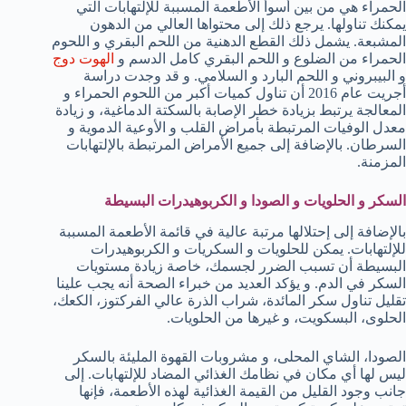
الحمراء هي من بين أسوأ الأطعمة المسببة للإلتهابات التي
يمكنك تناولها. يرجع ذلك إلى محتواها العالي من الدهون
المشبعة. يشمل ذلك القطع الدهنية من اللحم البقري و اللحوم
الحمراء من الضلوع و اللحم البقري كامل الدسم و
الهوت دوج
و البيبروني و اللحم البارد و السلامي. و قد وجدت دراسة
أجريت عام 2016 أن تناول كميات أكبر من اللحوم الحمراء و
المعالجة يرتبط بزيادة خطر الإصابة بالسكتة الدماغية، و زيادة
معدل الوفيات المرتبطة بأمراض القلب و الأوعية الدموية و
السرطان. بالإضافة إلى جميع الأمراض المرتبطة بالإلتهابات
المزمنة.
السكر و الحلويات و الصودا و الكربوهيدرات البسيطة
بالإضافة إلى إحتلالها مرتبة عالية في قائمة الأطعمة المسببة
للإلتهابات. يمكن للحلويات و السكريات و الكربوهيدرات
البسيطة أن تسبب الضرر لجسمك، خاصة زيادة مستويات
السكر في الدم. و يؤكد العديد من خبراء الصحة أنه يجب علينا
تقليل تناول سكر المائدة، شراب الذرة عالي الفركتوز، الكعك،
الحلوى، البسكويت، و غيرها من الحلويات.
الصودا، الشاي المحلى، و مشروبات القهوة المليئة بالسكر
ليس لها أي مكان في نظامك الغذائي المضاد للإلتهابات. إلى
جانب وجود القليل من القيمة الغذائية لهذه الأطعمة، فإنها