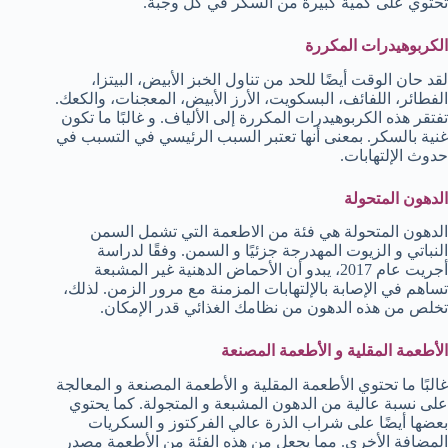
تحتوي على كمية كبيرة من السكر في كل وجبة.
الكربوهيدرات المكررة
لقد حان الوقت أيضًا للحد من تناول الخبز الأبيض، البيتزا،
الفطائر، اللفائف، البسكويت، الأرز الأبيض، المعجنات، والكعك.
تفتقر هذه الكربوهيدرات المكررة إلى الألياف. و غالبًا ما تكون
غنية بالسكر. بمعنى أنها تعتبر السبب الرئيسي في التسبب في
حدوث الإلتهابات.
الدهون المتحولة
الدهون المتحولة هي فئة من الاطعمة التي تشمل السمن
النباتي و الزيوت المهدرجة جزئيًا و السمن. وفقًا لدراسة
أجريت عام 2017، يبدو أن الأحماض الدهنية غير المشبعة
تساهم في الإصابة بالإلتهابات المزمنة مع مرور الزمن. لذلك،
تخلص من هذه الدهون من نظامك الغذائي قدر الإمكان.
الأطعمة المقلية و الأطعمة المصنعة
غالبًا ما تحتوي الأطعمة المقلية و الأطعمة المصنعة و المعالجة
على نسبة عالية من الدهون المشبعة و المتجولة. كما يحتوي
بعضها أيضًا على شراب الذرة عالي الفركتوز و السكريات
المضافة الأخرى. مما يجعل من هذه الفئة من الأطعمة مصدر