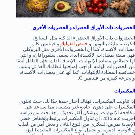
الخضروات ذات الأوراق الخضراء و الخضروات الأخرى
الخضروات ذات الأوراق الخضراء الداكنة مثل السبانخ،
الكرنب، مليئة باللوتين و
حمض الفوليك
و فيتامين K و
مضادات الأكسدة. كما أن الخضروات الأخرى مثل البروكلي
فهي مليئة بمضادات الأكسدة الذي يسمى سلفورافان، و التي
لها خصائص مضادة للإلتهابات. بالإضافة لذلك، فإن الفلفل أيضًا
من الخضروات الهامة الواجب إضافتها لنظامك الغذائي بسبب
خصائصه المضادة للإلتهابات. كما أنها غني بمضادات الأكسدة،
و بجرعة كبيرة من فيتامين C.
المكسرات
إذا تناولت المكسرات، فهناك أخبار جيدة جدًا لك. حيث تحتوي
المكسرات على دهون أحادية غير مشبعة، مما يساعد على
مكافحة الإلتهابات. و بشكل أكثر تحديدًا، وجد بحث من دراسة
أجريت عام 2016، أن تناول المكسرات يرتبط بإنخفاض خطر
الإصابة بمرض السكري من النوع الثاني و بعض أمراض القلب
و الأوعية الدموية. و تشمل أنواع المكسرات المفيدة اللوز،