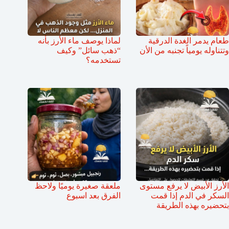
طعام يدمر الغدة الدرقية
لماذا يوصف ماء الأرز بأنه
وتتناوله يومياً تجنبه من الأن
“ذهب سائل” وكيف
تستخدمه؟
الأرز الأبيض لا يرفع مستوى
ملعقة صغيرة يوميًا ولاحظ
السكر في الدم إذا قمت
الفرق بعد اسبوع
بتحضيره بهذه الطريقة