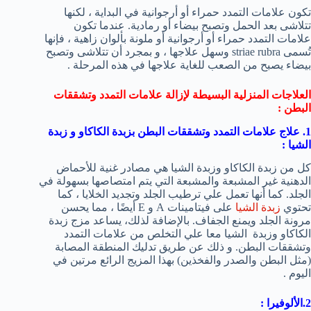
تكون علامات التمدد حمراء أو أرجوانية في البداية ، لكنها
تتلاشى بعد الحمل وتصبح بيضاء أو رمادية. عندما تكون
علامات التمدد حمراء أو أرجوانية أو ملونة بألوان زاهية ، فإنها
تُسمى striae rubra وسهل علاجها ، و بمجرد أن تتلاشى وتصبح
بيضاء يصبح من الصعب للغاية علاجها في هذه المرحلة .
العلاجات المنزلية البسيطة لإزالة علامات التمدد وتشققات
البطن :
1. علاج علامات التمدد وتشققات البطن بزبدة الكاكاو
و زبدة
الشيا :
كل من زبدة الكاكاو وزبدة الشيا هي مصادر غنية للأحماض
الدهنية غير المشبعة والمشبعة التي يتم امتصاصها بسهولة في
الجلد. كما أنها تعمل علي ترطيب الجلد وتجديد الخلايا ، كما
تحتوي
زبدة الشيا
على فيتامينات A و E أيضًا ، مما يحسن
مرونة الجلد ويمنع الجفاف. بالإضافة لذلك، يساعد مزج زبدة
الكاكاو وزبدة الشيا معا علي التخلص من علامات التمدد
وتشققات البطن. و ذلك عن طريق تدليك المنطقة المصابة
(مثل البطن والصدر والفخذين) بهذا المزيج الرائع مرتين في
اليوم .
2.الألوفيرا
: