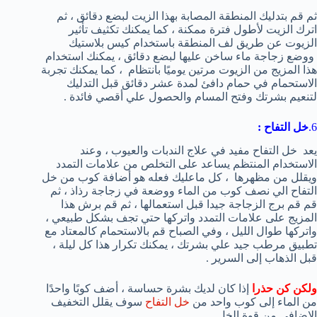
ثم قم بتدليك المنطقة المصابة بهذا الزيت لبضع دقائق ، ثم
اترك الزيت لأطول فترة ممكنة ، كما يمكنك تكثيف تأثير
الزيوت عن طريق لف المنطقة باستخدام كيس بلاستيك
ووضع زجاجة ماء ساخن عليها لبضع دقائق ، يمكنك استخدام
هذا المزيج من الزيوت مرتين يوميًا بانتظام ، كما يمكنك تجربة
الاستحمام في حمام دافئ لمدة عشر دقائق قبل التدليك
لتنعيم بشرتك وفتح المسام والحصول علي أقصي فائدة .
6.
خل التفاح
:
يعد خل التفاح مفيد في علاج الندبات والعيوب ، وعند
الاستخدام المنتظم يساعد على التخلص من علامات التمدد
ويقلل من مظهرها ، كل ماعليك فعله هو أضافة كوب من خل
التفاح الي نصف كوب من الماء ووضعة في زجاجة رذاذ ، ثم
قم قم برج الزجاجة جيدا قبل استعمالها ، ثم قم برش هذا
المزيج على علامات التمدد واتركها حتي تجف بشكل طبيعي ،
واتركها طوال الليل ، وفي الصباح قم بالاستحمام كالمعتاد مع
تطبيق مرطب جيد علي بشرتك ، يمكنك تكرار هذا كل ليلة ،
قبل الذهاب إلى السرير .
ولكن كن حذرا
إذا كان لديك بشرة حساسة ، أضف كوبًا واحدًا
من الماء إلى كوب واحد من
خل التفاح
سوف يقلل التخفيف
الإضافي من قوة الخل.