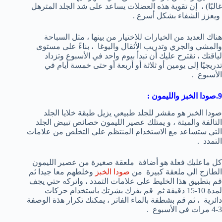
غالبًا) ، إن تقوية هذه العضلات يساعد على شد الجلد المترهل
ويعزز الشفاء بشكل أسرع .
هناك العديد من الخيارات للاختيار من بينها ، مثل السباحة
والمشي والجري وتدريب الأثقال واليوغا ، بناءً على مستوى
لياقتك ، نقترح عليك أن تبدأ بيوم واحد في الأسبوع وتزداد
تدريجيًا إلى يومين أو ثلاثة أو أربعة أو حتى خمسة أيام في
الأسبوع .
9.صودا الخبز والليمون :
صودا الخبز هو مقشر للجلد طبيعي يزيل طبقة خلايا الجلد
التالفة والميتة ، و يمتلك عصير الليمون خصائص تبيض الجلد
التي ستساعد مع الاستخدام المنتظم علي التخلص من علامات
التمدد .
كل ماعليك فعلة هو أضافة ملعقة صغيرة من عصير الليمون
الطازج الي ملعقة كبيرة من
صودا الخبز
وخلطهم معا جيدا ثم
قم بتطبيق هذا الخليط على علامات التمدد ، واتركه حتي يجف
لمدة 10-15 دقيقة ثم قم بفرك بشرتك باستخدام حركات
دائرية ، ثم قم بشطفة بالماء الفاتر ، يمكنك تكرار هذة الوصفة
3-4 مرات في الأسبوع .