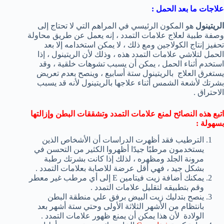
علاجات ما بعد الحمل
:
الريتينول
هو المكون الرئيسي في المراهم التي لا تحتاج إلى
وصفة طبية لعلاج علامات التمدد ، إنه يعمل عن طريق محاولة
تحفيز إنتاج الكولاجين ومع ذلك ، لا يمكن استخدامه إلا بعد
الحمل لتلاشي علامات التمدد هذه ، وذلك لأن الريتينول ، إذا
استخدم أثناء الحمل ، يمكن أن يسبب تشوهات خلقية ، وقد
يستغرق العلاج بالريتينول ستة أسابيع ، وينصح بعدم تعريض
بشرتك لأشعة الشمس أثناء علاجها بالريتينول لأنه قد يسبب
الاحتراق .
اتبع هذه النصائح لمنع علامات التمدد وتشققات البطن وإزالتها
بسهولة :
الترطيب فقد أظهرت الدراسات أن الأشخاص الذين
يستخدمون مرطبًا جيدًا أظهروا الكثير من التحسن في
مرونة الجلد ومظهره ، لذلك إذا كانت بشرتك رطبة
بشكل جيد ، فهي أقل عرضة للاصابة بعلامات التمدد .
يمكنك أضافة زيت فيتامين E إلى أي مرطب غير معطر
وقم بتطبيقه لتقليل علامات التمدد .
ينصح بتدليك زيت البيض برفق علي منطقة البطن
بانتظام من الأشهر الثلاثة الأولى وحتي ستة أشهر بعد
الولادة لأن هذا يمكن أن يمنع ظهور علامات التمدد .