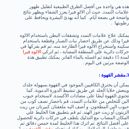
هذه هي واحدة من أفضل الطرق الطبيعية لتقليل ظهور
علامات التمدد. حيث أن الالو فيرا يعزز الشفاء ويظهر نتائج
واضحة في بضعة أيام. كما أنه يهدئ البشرة ويحافظ على
رطوبتها .
يمكنك علاج علامات التمدد وتشققات البطن باستخدام الالوه
فيرا وذلك عن طريق احضار نبات الصبار وقطعة باستخدام
سكينة واستخراج الالوه فيرا الطازجة منه. ثم قم بفركها في
حركات دائرية علي المنطقة المصابة ، ثم اتركي
الالوه فيرا
لمدة 15 دقيقة ثم اغسله بالماء الفاتر. يمكنك تطبيق هذة
الوصفة مرتين في اليوم .
3.مقشر القهوة
:
يمكن أن يخترق الكافيين الموجود في القهوة بسهولة جلدك
وينعش خلايا الجلد عن طريق تنشيط الدورة الدموية. كما
تحتوي القهوة أيضًا على مضادات الأكسدة. لاستخدام حبوب
البن للتخلص من علامات التمدد، قم باحضار نصف كوب من
حبوب البن المطحون. و أضف اليه ملعقتان كبيرتان من زيت
الزيتون أو زيت جوز الهند. ثم قم بتطبيق هذا الخليط علي
المكان المصاب مع التدليك بلطف في حركات دائرية للحصول
على أفضل النتائج. ثم اترك هذا الخليط لمدة خمس دقائق ثم
قم بشطفها بالماء الفاتر. يمكنك استخدام
مقشر القهوة
من 2-