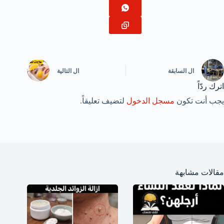
ال
السابقة
ال
التالية
اترك ردّاً
يجب أنت تكون
مسجل الدخول
لتضيف تعليقاً.
مقالات مشابهة