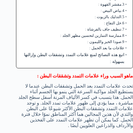
3.مقشر القهوة :
4.بياض البيض :
5.التدليك بالزيوت :
6.خل التفاح :
7.تنظيف جاف بالفرشاة :
8.ممارسة التمارين لتحسين مظهر الجلد :
9.صودا الخبز والليمون :
علاجات ما بعد الحمل :
اتبع هذه النصائح لمنع علامات التمدد وتشققات البطن وإزالتها
بسهولة :
ماهو السبب وراء علامات التمدد وتشققات البطن
:
تحدث علامات التمدد بعد الحمل وتشققات البطن عندما لا
يستطيع الجلد مواكبة السرعة التي ينمو بها الجسم أثناء
الحمل. هذا يتسبب في كسر الألياف المرنة أسفل سطح الجلد
مباشرة ، مما يؤدي إلى ظهور علامات تمدد الجلد. و توجد
علامات التمدد وتشققات البطن الأكثر شيوعًا على البطن
والثدي لأن هذين المجالين هما أكثر المناطق نموًا خلال فترة
الحمل. كما يمكن أن تظهر علامات التمدد على الفخذين
والأرداف والذراعين العلويين أيضًا .