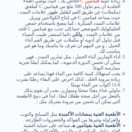
زيادة كمية
فيتامين C
الخاص بك ، حيث يوصي أطباء
الجلدية أن يتم تناول 500 ملغ من فيتامين C كملحق
(مكملات) عن طريق الفم لتقليل ظهور علامات التمدد ،
حيث يساعد فيتامين C في إنتاج الكولاجين ويزيل
علامات التمدد المبكرة ، كما ينصح باستخدام حمض
الجليكوليك الموضعي جنبا إلى جنب مع فيتامين C للحد
من علامات التمدد ،
ولكن
دائما استشر طبيب النساء
قبل تناول أي أدوية أو مكملات عن طريق الفم أثناء
الحمل ، و من المهم أن تعرف ما يناسبك وما هو غير
مناسب لك.
أداء التمارين أثناء الحمل ، مثل تمارين التمدد ، فهي
يمكن أن تحسن الدورة الدموية ، كما يمكنك أيضًا تجربة
ممارسة اليوغا .
يجب استهلاك كمية كافية من الماء فهذا يساعد على
زيادة مرونة الجلد ، لذلك احرص علي البقاء رطبًا بشرب
8-12 أكواب من الماء يوميًا .
تناولي غذاء مغذًا صحيًا ومتوازن. يجب أن تقوم بذلك
بالفعل من أجل صحة طفلك أيضًا ، ابدأ في دمج الأطعمة
التي يمكن أن تحسن من مرونة بشرتك مثل :
الأطعمة الغنية بمضادات الأكسدة
مثل السبانخ والتوت
والفراولة وغيرها من الفواكه والخضروات الطازجة .
الأطعمة الغنية بفيتامين هـ
تساعد على حماية أغشية
الجلد. تناولي المكسرات والبذور والأفوكادو والبروكلي.