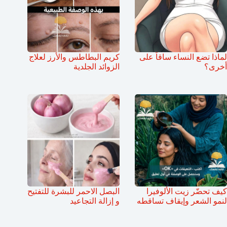
لماذا تضع النساء ساقاً على
كريم البطاطس والأرز لعلاج
أخرى؟
الزوائد الجلدية
كيف تحضّر زيت الألوفيرا
البصل الاحمر للبشرة للتفتيح
لنمو الشعر وإيقاف تساقطه
و إزالة التجاعيد