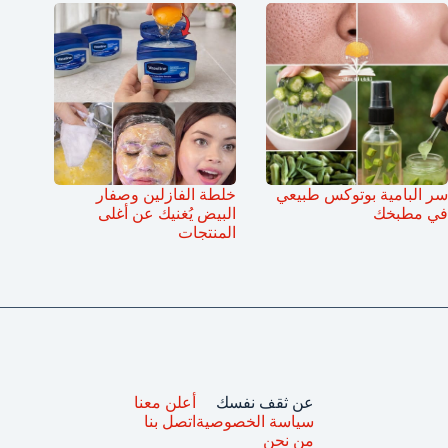
سر البامية بوتوكس طبيعي
خلطة الفازلين وصفار
في مطبخك
البيض يُغنيك عن أغلى
المنتجات
عن ثقف نفسك
أعلن معنا
سياسة الخصوصية
اتصل بنا
من نحن