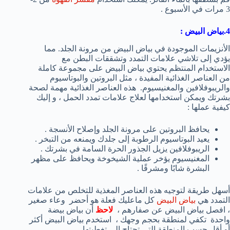
3 مرات في الأسبوع .
4.بياض البيض
:
الأنزيمات الموجودة في بياض البيض من مرونة الجلد. مما
يؤدي إلى تلاشي علامات التمدد وتشققات البطن مع
الاستخدام المنتظم يحتوي بياض البيض على مجموعة كاملة
من العناصر الغذائية المفيدة ، مثل البروتين والبوتاسيوم
والريبوفلافين والمغنيسيوم. هذه العناصر الغذائية مهمة لصحة
بشرتك ويمكن استخدامها لعلاج علامات تمدد الحمل ، و إليك
كيفية عملها :
يحافظ البروتين على مرونة الجلد وإصلاح الأنسجة .
يعيد البوتاسيوم الرطوبة إلى جلدك ويمنعه من التبخر .
الريبوفلافين يزيل الجذور الحرة السامة في بشرتك .
المغنيسيوم يؤخر عملية الشيخوخة ويحافظ على مظهر
البشرة شابًا ومشرقًا .
أسهل طريقة لتوجيه هذه العناصر المغذية للتخلص من علامات
التمدد هي
بياض البيض
كل ماعليك فعلة هو أحضر وعاء صغير
، افصل بياض البيض عن صفارهم ،
لاحظ
أن بياض بيضة
واحدة تكفي لمنطقة بحجم وجهك ، استخدم بياض البيض أكثر
أو أقل حسب المنطقة التي تحتاج إلى تغطيتها .