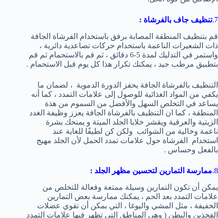
7.
تنظيف جاف بالفرشاة
:
قم بتنظيف المنطقة المصابة برفق باستخدام الفرشاة الجافة
ذات الشعيرات الناعمة باستخدام حركات تصاعدية دائرية ،
واستمر في التدليك لمدة 5-6 دقائق ، ثم قم بالاستحمام ثم قم
بتطبيق مرطب جيد ، يمكنك تكرار هذا كل يوم قبل الاستحمام .
التنظيف بالفرشاة الجافة يحفز الدورة الدموية ، لضمان ما
يكفي من المواد الغذائية للوصول إلى علامات التمدد ، كما أنه
يساعد في التخلص السهل والأفضل من السموم من هذة
المنطقة ، كما ان التنظيف بالفرشاة الجافة يعزز وظيفة الغدد
الزيتية والعرقية ويقشر خلايا الجلد الميتة و يمنحك بشرة
ناعمة وخالية من الشوائب ولكن كن لطيفًا للغاية عند
استخدام الفرشاة حول علامات تمدد الحمل لأن الجلد مهيج
بالفعل وحساس .
8.
ممارسة التمارين لتحسين مظهر الجلد :
يمكن أن تكون التمارين وسيلة ممتعة وفعالة للتخلص من
علامات التمدد بعد الحم ، يمكنك ممارسة بعض التمارين
الخفيفة ، مثل المشي واليوغا ، التي بمكن أن تقوي عضلات
الفخذين والبطن ( وهي المناطق التي تظهر فيها علامات التمدد