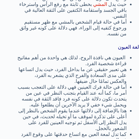
حيث يدل
المشي
بخطى ثابتة مع رفع الرأس واسترخاء
باقي الجسد واستقامة الكتفين على الثقة العالية في
النفس.
أما في حالة قيام الشخص بالمشي مع ظهر مستقيم
ورجوع كتفيه إلى الوراء، فهي دلالة على كونه غير واثق
من نفسه.
لغة العيون
العيون هي نافذة الروح، لذلك هي واحدة من أهم مفاتيح
قراءة شخصية الفرد.
هي تعبير حقيقي عن ما بداخل الفرد، حيث يدل اتساعها
على مدى السعادة والفرح الذي يشعر به الفرد،
والعكس تمامًا حال ضيقها.
أما في حالة فرك العينين فهي دلالة على التعجب بسبب
أمر ما، كما أنه عند القيام بتجنب النظر في عين من
يتحدث تكون دلالة على كونه فرد فاقد الثقة في نفسه
ويحمل شيء خفي لا يريد الآخرين أن يطلعوا عليه.
هذا بالإضافة إلى دلالتها عندما يقوم الشخص بالنظر إلى
أعلى على تذكرة لموقف ما أو تخيله لحديث، في حين
يدل النظر إلى الأسفل ثم توجيه العينين للفرد على
الشعور بالخجل.
كما تدل لمعة العين مع اتساع حدقتها على وقوع الفرد