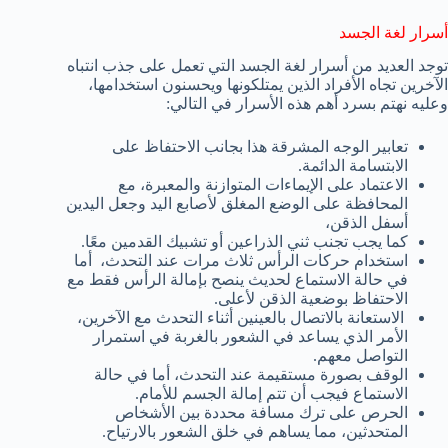
أسرار لغة الجسد
توجد العديد من أسرار لغة الجسد التي تعمل على جذب انتباه
الآخرين تجاه الأفراد الذين يمتلكونها ويحسنون استخدامها،
وعليه نهتم بسرد أهم هذه الأسرار في التالي:
تعابير الوجه المشرقة هذا بجانب الاحتفاظ على
الابتسامة الدائمة.
الاعتماد على الإيماءات المتوازنة والمعبرة، مع
المحافظة على الوضع المغلق لأصابع اليد وجعل اليدين
أسفل الذقن،
كما يجب تجنب ثني الذراعين أو تشبيك القدمين معًا.
استخدام حركات الرأس ثلاث مرات عند التحدث، أما
في حالة الاستماع لحديث ينصح بإمالة الرأس فقط مع
الاحتفاظ بوضعية الذقن لأعلى.
الاستعانة بالاتصال بالعينين أثناء التحدث مع الآخرين،
الأمر الذي يساعد في الشعور بالغربة في استمرار
التواصل معهم.
الوقف بصورة مستقيمة عند التحدث، أما في حالة
الاستماع فيجب أن تتم إمالة الجسم للأمام.
الحرص على ترك مسافة محددة بين الأشخاص
المتحدثين، مما يساهم في خلق الشعور بالارتياح.