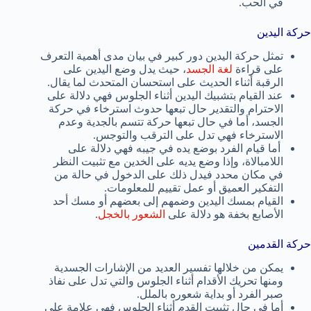
في الحب.
حركة اليدين
تمثل حركة اليدين دور كبير في بيان مدى أهمية التعرف
على قراءة
لغة الجسد
، حيث يدل وضع اليدين على
الرقبة أثناء الحديث على استحسان المتحدث لما يقال.
عند القيام بتشبيك اليدين أثناء الجلوس فهي دلالة على
الاحترام والتقدير حال تبعها حدوث استرخاء في حركة
الجسد، أما في حال تبعها حركة تتسم بالجدية وعدم
الاسترخاء فهي تدل على الترقب والتوجس.
أما قيام الفرد بوضع يده في جيبه فهي دلالة على
اللامبالاة، وإذا وضع يديه على الخدين مع تثبيت النظر
في مكان محدد فيدل ذلك على الدخول في حالة من
التفكير العميق أو عمل تقييم للمعلومات.
القيام بمسك اليدين وضمهم إلى بعضهم أو مسك أحد
الأصابع بخفة هو دلالة على
الشعور بالخجل
.
حركة القدمين
يمكن من خلالها تفسير العديد من الإشارات الجسدية
ومنها تحريك الأقدام أثناء الجلوس والتي تدل على نفاذ
صبر الفرد أو بداية شعوره بالملل.
أما في حال تثبيت القدم أثناء الجلوس فهي علامة على