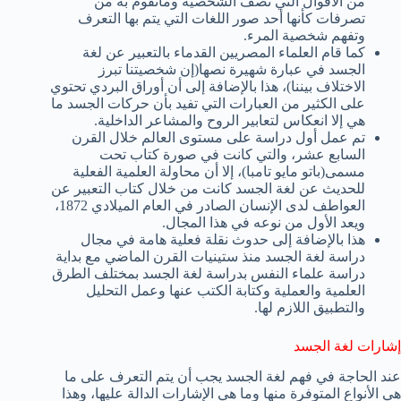
من الأقوال التي تصف الشخصية وماتقوم به من
تصرفات كأنها أحد صور اللغات التي يتم بها التعرف
وتفهم شخصية المرء.
كما قام العلماء المصريين القدماء بالتعبير عن لغة
الجسد في عبارة شهيرة نصها(إن شخصيتنا تبرز
الاختلاف بيننا)، هذا بالإضافة إلى أن أوراق البردي تحتوي
على الكثير من العبارات التي تفيد بأن حركات الجسد ما
هي إلا انعكاس لتعابير الروح والمشاعر الداخلية.
تم عمل أول دراسة على مستوى العالم خلال القرن
السابع عشر، والتي كانت في صورة كتاب تحت
مسمى(باتو مايو تامبا)، إلا أن محاولة العلمية الفعلية
للحديث عن لغة الجسد كانت من خلال كتاب التعبير عن
العواطف لدى الإنسان الصادر في العام الميلادي 1872،
ويعد الأول من نوعه في هذا المجال.
هذا بالإضافة إلى حدوث نقلة فعلية هامة في مجال
دراسة لغة الجسد منذ ستينيات القرن الماضي مع بداية
دراسة علماء النفس بدراسة لغة الجسد بمختلف الطرق
العلمية والعملية وكتابة الكتب عنها وعمل التحليل
والتطبيق اللازم لها.
إشارات لغة الجسد
عند الحاجة في فهم لغة الجسد يجب أن يتم التعرف على ما
هي الأنواع المتوفرة منها وما هي الإشارات الدالة عليها، وهذا