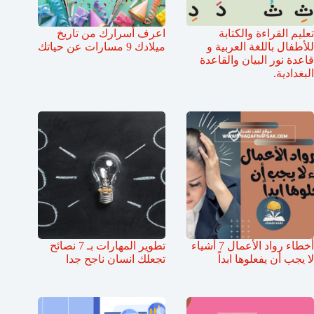
تعليم القراءة والكتابة
اعرف أسرارك من تاريخ
للأطفال باللغة العربية و
ميلادك 9 مسارات عن حياتك
قاعدة نور البيان والقاعدة
البغدادية.
أخطاء رواد الأعمال 7 أشياء
تطوير المهارات بـ 7 نصائح
لا يجب أن يفعلوها ابداً
تجعلك انسان ناجح جدا