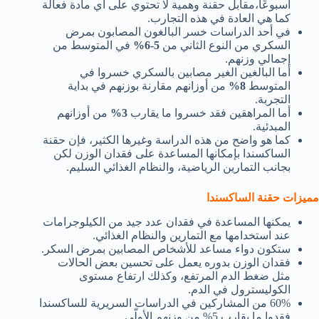
أسبوعًا،مقابل حقنة وهمية لا تحتوي على أي مادة فعالة
كما هي العادة في هذه التجارب.
في أحد الدراسات خسر البالغون المصابون بمرض
السكري من النوع الثاني من
5-6%
في المتوسط من
إجمالي وزنهم.
أما البالغين الغير مصابين بالسكري خسروا في
المتوسط
8%
من أوزانهم مقارنة بوزنهم في بداية
التجربة.
أما المراهقين فقد خسروا ما يقارب
3%
من أوزانهم
المبدئية.
كما هو واضح من هذه الدراسة وغيرها الكثير، فإن حقنة
الساكسندا بإمكانها المساعدة على فقدان الوزن لكن
بجانب التمارين الرياضية، والنظام الغذائي السليم.
مميزات حقنة الساكسندا
يمكنها المساعدة في فقدان عدد جيد من الكيلوجرامات
عند استخدامها مع التمارين والنظام الغذائي.
ستكون دواء مساعد للأشخاص المصابين بمرض السكر.
فقدان الوزن بدوره يعمل على تحسين بعض الحالات
مثل ضغط الدم المرتفع، وكذلك ارتفاع مستوى
الكوليسترول في الدم.
60% من المشاركين في الدراسات السريرية للساكسندا
فقدوا ما يقارب 5% من وزنهم الأولّي.