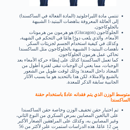
تنتمي مادة الليراجلوتيد (المادة الفعالة في الساكسندا)
إلى العائلة المعروفة بناهضات الببتيد-1 الشبيهة
بالجلوكاجون.
الجلوكاجون (Glucagon) هو هرمون من هرمونات
الأمعاء، والذي يلعب دورًا هامًا في التحكم في الشهية،
وكذلك في كيفية استخدام الجسم لجزيئات السكر.
ناهضات الببتيد-1 الشبيهة بالجلوكاجون مثل الساكسندا
تحاكي عمل هرمون الجلوكاجون.
كما تعمل الساكسندا كذلك على إبطاء حركة الأمعاء بعد
الوجبات، مما يعني أن الوجبات تبقى لفترة أطول من
المعتاد داخل المعدة؛ وذلك لوقت طويل من الشعور
بالشبع والامتلاء. لكن هذا بالتحديد هو ما يسبب الآثار
الجانبية سابقة الذكر للمعدة.
متوسط الوزن الذي يتم فقدانه عادةً باستخدام حقنة
الساكسندا
تم اختبار حقن تخفيف الوزن وخاصة حقن الساكسندا
على البالغين المصابين بمرض السكري من النوع الثاني،
وغير المصابين به، وكذلك على المراهقين الصغار الأكبر
من 12 عامًا. هذه الدراسات استمرت على لأكثر من 56