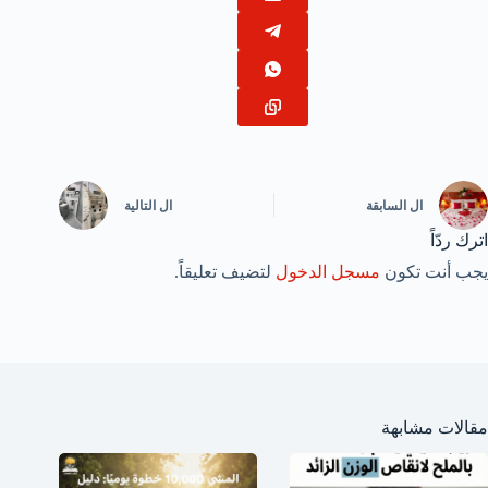
ال
السابقة
ال
التالية
اترك ردّاً
يجب أنت تكون
مسجل الدخول
لتضيف تعليقاً.
مقالات مشابهة