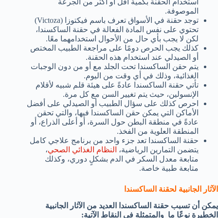
استخدام الحقنة بكمية أقل أو أكثر من الجرعة
الموصوفة.
توجد حقنة في الأسواق تعرف باسم فيكتوزا (Victoza)
تحتوي على نفس المادة الفعالة في حقنة الساكسندا،
لكن لا يجب بأي حال من الأحوال استخدامهما معًا.
كذلك يجب الحرص دومًا على مراجعة الطبيب المختص
أو الصيدلي عند استخدام هذه الحقنة.
يتم حقن الساكسندا تحت الجلد مع أو من دون الوجبات
الغذائية، وذلك في أي وقت من اليوم.
تأتي حقنة الساكسندا عادةً على هيئة قلم شبيه لأقلام
الإنسولين، حيث يتم تغيير السن مع كل مرة.
احرص كذلك على سؤال الطبيب أو الصيدلي على أفضل
الأماكن التي يمكن حقن الساكسندا فيها، والتي تحقن
عادةً في منطقة البطن حول السرة، أو أعلى الذراع، أو
المنطقة العلوية من الفخذ.
حقنة الساكسندا تعد جزء واحد من برنامج علاجي كامل
يتضمن التمارين الرياضية،
النظام الغذائي الصحي
،
متابعة معدل السكر في الدم بشكلٍ دوري، وكذلك
متابعة طبية خاصة.
الآثار الجانبية لحقنة الساكسندا
يمكن أن تسبب حقنة الساكسندا العديد من الآثار الجانبية
الخطيرة نوعًا ما والمتمثلة في النقاط الآتية: