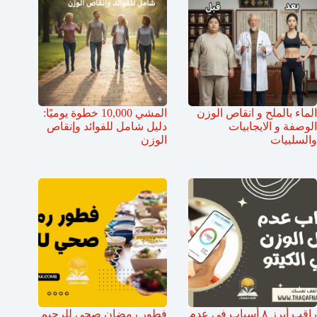
الماء بالملح و انقاص الوزن
المشي 10,000 خطوة يوميًا:
الوصفة و الايجابيات
دليل شامل للفوائد وإنقاص
والسلبيات
الوزن
راقب أبرز ٨ أسباب في عدم
فطور رمضان صحي للرجيم