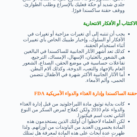
جلدي شديد أو حكة فعليك بالإسراع وطلب الطوارئ،
ووقف حقنة ساكسندا فورًا.
الاكتئاب أو الأفكار الانتحارية
يجب أن تنتبه إلى أي تغيرات مزاجية أو تغيرات في
الأفكار أو السلوك، وإخبار طبيبك الخاص بأي تغييرات
أثناء استخدام الحقنة.
كذلك تعد أشهر الآثار الجانبية للساكسندا في البالغين
هي الشعور بالغثيان، الإسهال، الإمساك، الترجيع،
تفاعلات حساسية في موضع الحقن، الصداع، الشعور
العام بالإجهاد والتعب، الدوخة، وكذلك آلام البطن.
أما الآثار الجانبية الأكثر شهرة في الأطفال تتضمن
الحمى، وألم الأمعاء.
حقنة الساكسندا وإدارة الغذاء والدواء الأمريكية FDA
كانت بداية توثيق مادة الليراجلوتيد من قبل إدارة الغذاء
والدواء عام 2010 ولكن كعلاج لمرض السكر من النوع
الثاني تحت اسم فيكتوزا.
لكن العلماء لاحظوا أن أولئك الذين يستخدمون هذه
المادة يخسرون العديد من الباوندات من أوزانهم. ولذا
ظهرت عدة أبحاث على هذه المادة لمعرفة هل تمتلك