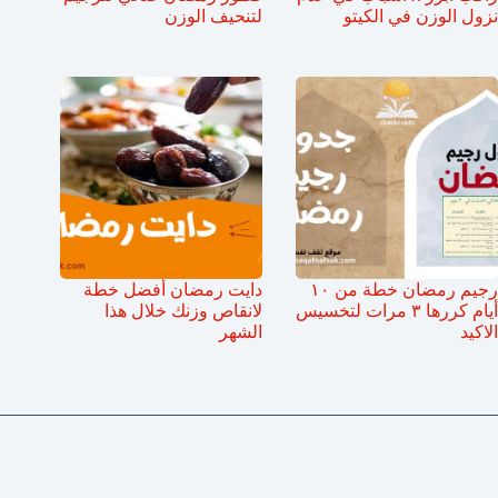
نزول الوزن في الكيتو
لتنحيف الوزن
رجيم رمضان خطة من ١٠
دايت رمضان أفضل خطة
أيام كررها ٣ مرات لتخسيس
لانقاص وزنك خلال هذا
الاكيد
الشهر