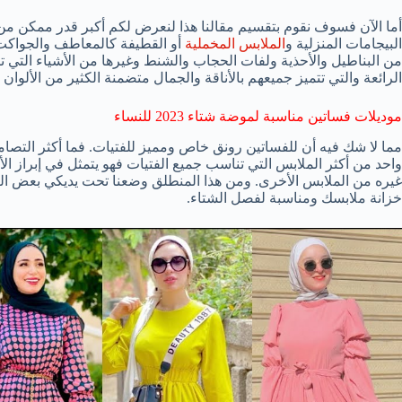
البيجامات المنزلية و
الملابس المخملية
أو القطيفة كالمعاطف والجواكت 
من البناطيل والأحذية ولفات الحجاب والشنط وغيرها من الأشياء التي
الرائعة والتي تتميز جميعهم بالأناقة والجمال متضمنة الكثير من الألوان ا
موديلات فساتين مناسبة لموضة شتاء 2023 للنساء
مما لا شك فيه أن للفساتين رونق خاص ومميز للفتيات. فما أكثر التصاميم
واحد من أكثر الملابس التي تناسب جميع الفتيات فهو يتمثل في إبراز الأ
غيره من الملابس الأخرى. ومن هذا المنطلق وضعنا تحت يديكي بعض الت
خزانة ملابسك ومناسبة لفصل الشتاء.