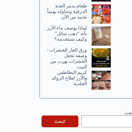
طعام يدمر الغدة
الدرقية وتتناوله يومياً
تجنبه من الأن
لماذا يوصف ماء الأرز
بأنه “ذهب سائل”
وكيف تستخدمه؟
ورق الغار للحشرات :
وصفة تجعل
الحشرات تهرب من
البيت
كريم البطاطس
والأرز لعلاج الزوائد
الجلدية
بحث
البحث