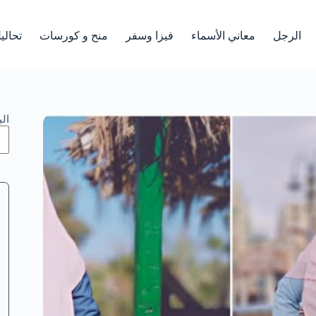
الرجل
معاني الأسماء
فيزا وسفر
منح و كورسات
تحالي
ال