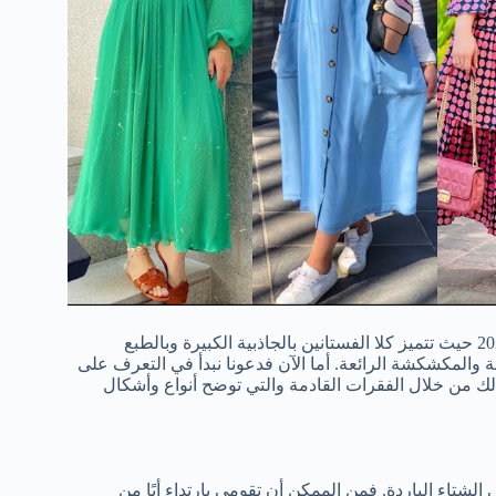
كما تعتبر الفساتين المكشكشة والمزركشة هي موضة فساتين شتاء 2023 حيث تتميز كلا الفستانين بالجاذبية الكبيرة وبالطبع
المكشكشة الرائعة. أما الآن فدعونا نبدأ في التعرف على
 لفساتين مناسبة لموضة شتاء 2023 للنساء، وذلك من خلال الفقرات القادمة والتي توضح أنواع وأشكال
 الشتاء الباردة. فمن الممكن أن تقومي بارتداء أيًا من