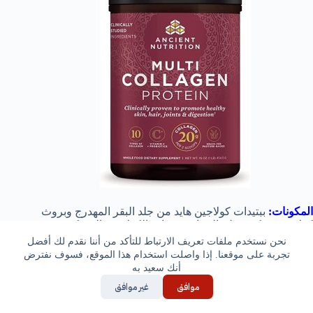
المكونات:
ببتيدات كولاجين هايد من جلد البقر المهدرج وبروث
كولاجين مركز بعظم الدجاج، ببتيدات الكولاجين السمكة
المهدئة، كولاجين غشاء البيض.
نحن نستخدم ملفات تعريف الارتباط للتأكد من أننا نقدم لك أفضل
تجربة على موقعنا. إذا واصلت استخدام هذا الموقع، فسوف نفترض
الشكل الدوائي:
مسحوق.
أنك سعيد به
موافق
غير موافق
المميزات: