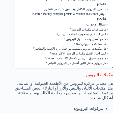
powder
12.مزيج البروتين الكامل وفيتامين شيك من ناتشرز
باونتي Nature’s Bounty complete protein & vitamin shake mix
powder
سؤال وجواب
ما هي فوائد مكملات البروتين؟
كيف استخدم مسحوق مكملات البروتين؟
ما هو أفضل وقت لتناول البروتين؟
هل مكملات البروتين آمنة؟
هل مكملات البروتين منظمة من قبل ادارة الاغذية والعقاقير؟
كيف اختار افضل مكملات الروتين الأكثر صحة؟
ما هو مسحوق البروتين الأفضل لاكتساب العضلات؟
هل بروتين مصل اللبن أفضل من البروتين النباتي؟
مكملات البروتين
هي مصادر مركزة للبروتين من الأطعمة الحيوانية أو النباتية ،
مثل منتجات الألبان والبيض والأرز أو البازلاء، بعض المساحيق
مدعمة بالفيتامينات والمعادن ، وخاصة الكالسيوم. وله ثلاثة
أشكال شائعة:
مركزات البروتين: