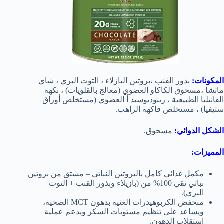
المكونات:
بذور القنب ،بروتين البازلاء ، التوت البري ، شاي
ماتشا ،مسحوق الكاكاو العضوي (معالج بالقلويات) ، نكهة
الفانيليا الطبيعية ، ريبوديوسيد أ العضوي (مستخلص أوراق
ستيفيا) ، مستخلص فاكهة الراهب.
الشكل الدوائي:
مسحوق.
المميزات:
مكمل غذائي كامل بالبروتين النباتي – مشتق من بروتين
نباتي نقي 100% من (بازيلاء وبذور القنب + التوت
البري).
منخفض الكربوهيدرات الغنية بدهون MCT الصحية،
ويساعد على تنظيم مستويات السكر ويدعم عملية
استقلاب الدهون.