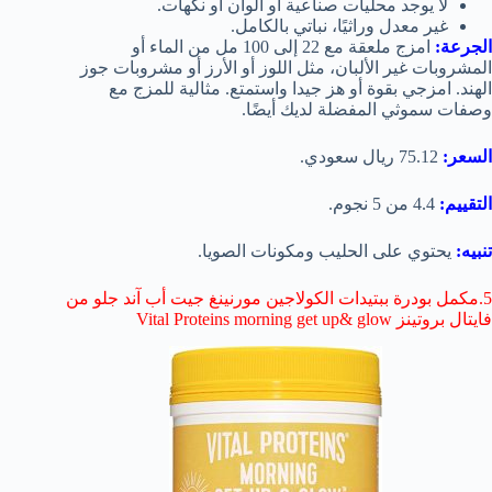
لا يوجد محليات صناعية أو ألوان أو نكهات.
غير معدل وراثيًا، نباتي بالكامل.
الجرعة:
امزج ملعقة مع 22 إلى 100 مل من الماء أو
المشروبات غير الألبان، مثل اللوز أو الأرز أو مشروبات جوز
الهند. امزجي بقوة أو هز جيدا واستمتع. مثالية للمزج مع
وصفات سموثي المفضلة لديك أيضًا.
السعر:
75.12 ريال سعودي.
التقييم:
4.4 من 5 نجوم.
تنبيه:
يحتوي على الحليب ومكونات الصويا.
5.مكمل بودرة ببتيدات الكولاجين مورنينغ جيت أب آند جلو من
فايتال بروتينز Vital Proteins morning get up& glow