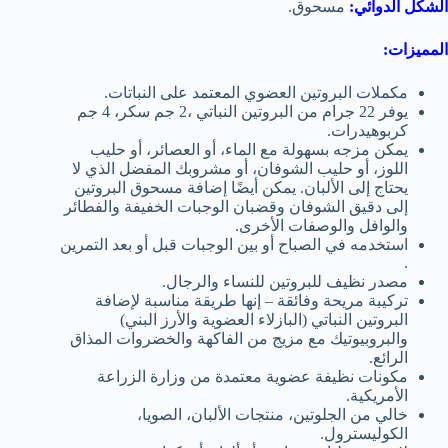
الشكل الدوائي:
مسحوق.
المميزات:
مكملات البروتين العضوي المعتمد على النباتات.
يوفر 22 جرام من البروتين النباتي ،2 جم سكر، 4 جم
كربوهيدرات.
يمكن مزجه بسهولة مع الماء، أو العصائر، أو حليب
اللوز، أو حليب الشوفان، أو مشروبك المفضل الذي لا
يحتاج إلى الألبان. يمكن أيضًا إضافة مسحوق البروتين
إلى دقيق الشوفان وقضبان الوجبات الخفيفة والفطائر
والوافل والوصفات الأخرى.
استخدمه في الصباح أو بين الوجبات قبل أو بعد التمرين
.
مصدر نظيف للبروتين للنساء والرجال.
تركيبة مريحة وفائقة – إنها طريقة مناسبة لإضافة
البروتين النباتي (البازلاء العضوية والأرز البني)
والبروبيوتيك مع مزيج من الفاكهة والخضروات المذاق
الرائع.
مكونات نظيفة عضوية معتمدة من وزارة الزراعة
الأمريكية.
خالي من الجلوتين، منتجات الألبان، الصويا،
الكوليسترول.