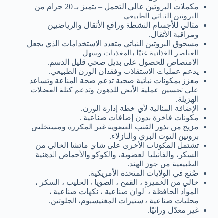
مكملات البروتين عالي التحمل – يتميز بـ 20 جرام من
البروتين النباتي الطبيعي.
مثالي للأجسام النشطة ورافع الأثقال والرياضيين
ومراقبة الأثقال.
مسحوق البروتين النباتي متعدد الاستخدامات الذي يجعل
العناصر الغذائية غنيًا بالمغذيات وسهل
الامتصاص
للحصول على بديل صحي قليل الدسم.
يدعم عمليات الاستقلاب وفقدان الوزن الطبيعي.
معزز بمكونات نباتية صحية تدعم صحة المناعة وتساعد
على تحسين عملية الأيض للدهون وتدعم كتلة العضلات
الهزيلة.
الإضافة المثالية لأي خطة إدارة الوزن.
مكونات فاخرة بدون إضافات صناعية .
مزيج من بذور القنب العضوية غير المكررة ومستخلص
بروتين التوت البري والبازلاء.
تشتمل المكونات الأخرى على شاي ماتشا الخالي من
السكر، والفانيليا العضوية، والكوكو والأحماض الدهنية
الطبيعية من جوز الهند.
صُنع في الولايات المتحدة الأمريكية.
خالي من الخميرة ، القمح ، الصويا ، الحليب ، السكر ،
المواد الحافظة ، ألوان صناعية ، نكهات صناعية ،
محليات صناعية ، ستيرات المغنيسيوم، الجلوتين.
غير معدّل وراثيًا.