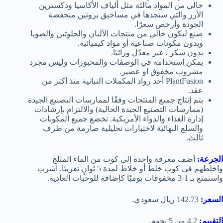
خالي من المواد مالئة مثل ألياف الأكاسيا ودكسترين
الأرز والتي ستجدها في مساحيق بروتين منخفضة
الجودة وأرخص سعرًا.
صنع ليكون خالي من منتجات الألبان والجلوتين والصويا
وبدون مكونات صناعية أو مواد كيميائية.
بدون سكر ، غير معدّل وراثيًا.
يمكن استخدامه في الوصفات والمخبوزات وليس مجرد
مشروب مخفوق او عصير.
PlantFusion أحد رواد المكملات النباتية منذ أكثر من
عقد.
يتم إنتاج جميع المنتجات وفقًا لممارسات التصنيع الجيدة
(ممارسات التصنيع الجيدة الحالية) والالتزام بإرشادات
إدارة الغذاء والدواء الأمريكية. تخضع جميع المكونات
والسلع النهائية لاختبارات تحليلية صارمة من طرف
ثالث.
الجرعة:
أضف مغرفة واحدة إلى كوب من الماء المثلج
واخلطهم في كوب خلط أو خلاط لمدة 5 ثوانٍ تقريبًا. اشرب
واستمتع بـ 1-3 مخفوقات يوميًا كإضافة للوجبات العادية.
السعر:
142.73 ريال سعودي.
التقييم:
4.2 من 5 نجوم.