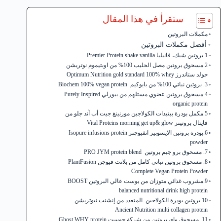
ستقرأ في هذا المقال
مكملات البروتين
أفضل مكملات البروتين
1.بروتين شيك، فانيليا Premier Protein shake vanilla
2.مسحوق بروتين مصل الحليب 100% من اوبتيموم نوتريشن
جولد ستاندرز Optimum Nutrition gold standard 100% whey
3. بروتين نباتي 100% من بايوكيم Biochem 100% vegan protein
4.مسحوق بروتين عضوي مستلهم من بيورلي Purely Inspired
organic protein
5.مكمل بودرة ببتيدات الكولاجين مورنينغ جيت أب آند جلو من
فايتال بروتينز Vital Proteins morning get up& glow
6.بودرة بروتين الايسوبير انفيوجنز Isopure infusions protein
powder
7. مسحوق برو جيم بروتين PRO JYM protein blend
8. مسحوق بروتين نباتي كامل من بلانت فيوجن PlantFusion
Complete Vegan Protein Powder
9.مشروب غذائي متوزان من بوست عالي البروتين BOOST
balanced nutritional drink high protein
10.بروتين بودرة الكولاجين المتعدد من إنشنت نيوتريشن
Ancient Nutrition multi collagen protein
11. مسحوق واي بروتين من شركة جوست Ghost WHY protein