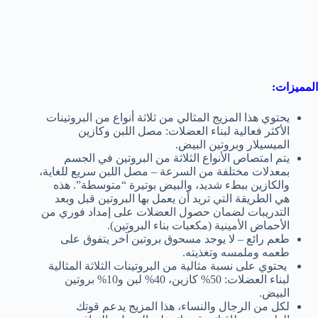
المميزات:
يحتوي هذا المزيج المثالي من ثلاثة أنواع من البروتينات
الأكثر فعالية لبناء العضلات: مصل اللبن وكازين
الميسيلار وبروتين البيض.
يتم امتصاص الأنواع الثلاثة من البروتين في الجسم
بمعدلات مختلفة من السرعة – مصل اللبن سريع للغاية،
والكازين ببطء شديد، والبيض بوتيرة “متوسطة”. هذه
هي الطريقة التي تريد أن يعمل بها البروتين قبل وبعد
التدريبات لضمان حصول العضلات على إمداد فوري من
الأحماض الأمينية (مكعبات بناء البروتين).
طعم رائع – لا يوجد مسحوق بروتين آخر يتفوق على
طعمه وملمسه وتغذيته.
يحتوي على نسبة مثالية من البروتينات الثلاثة المثالية
لبناء العضلات: 50% كازين، 40% لبن و10% بروتين
البيض.
لكل من الرجال والنساء، هذا المزيج يدعم قوتك