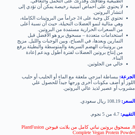
الطبيعية وطاقتك وقدرتك على التحمل والتعافي.
لا يحتوي على أحماض أمينية رخيصة يمكن أن تؤدي إلى
انتشار البروتين.
تحتوي كل وجبة على 24 جراماً من البروتينات الكاملة،
وهي مثالية لنمو العضلات النحيلة، حيث أن نسبة أعلى
من السعرات الحرارية مستمدة من البروتين.
استخدامات متعددة – مسحوق برو هو الأفضل قبل
التمارين وبعدها، في الصباح، وبين الوجبات والليل. مزيج
من بروتينات الهضم السريعة والمتوسطة والبطيئة يرفع
من إنتاج بروتين العضلات لفترة أطول ويدعم إعادة
البناء.
خالي من الجلوتين.
الجرعة:
ببساطة امزجي ملعقة مع الماء أو الحليب أو حليب
اللوز أو أضف مكونات أخرى ورجها جيداً للحصول علي
مشروب أو عصير لذيذ عالي البروتين.
السعر:
108.19 ريال سعودي.
التقييم:
4.7 من 5 نجوم.
8. مسحوق بروتين نباتي كامل من بلانت فيوجن PlantFusion
Complete Vegan Protein Powder