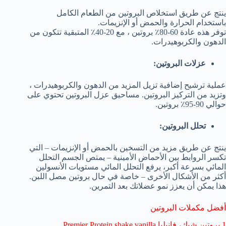
ينتج عن طريق استخلاص البروتين من الطعام الكامل
باستخدام الحرارة والحمض أو الإنزيمات.
توفر هذه عادة 60-80٪ بروتين ، مع 20-40٪ المتبقية تتكون من
الدهون والكربوهيدرات.
عزلات البروتين:
عملية ترشيح إضافية تزيل المزيد من الدهون والكربوهيدرات ،
وتزيد من التركيز البروتين. مساحيق عزل البروتين تحتوي على
حوالي 90-95٪ بروتين.
تحلل البروتين:
ينتج عن طريق مزيد من التسخين بالحمض أو الإنزيمات – التي
تكسر الروابط بين الأحماض الأمينية – يمتص الجسم التحلل
المائي بسرعة أكبر، يرفع التحلل المائي مستويات الأنسولين
أكثر من الأشكال الأخرى – خاصة في حال بروتين مصل اللبن.
هذا يمكن أن يعزز نمو عضلاتك بعد التمرين.
أفضل مكملات البروتين
1.بروتين شيك، فانيليا Premier Protein shake vanilla