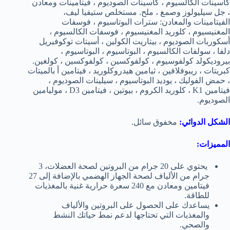
كاسينات الكالسيوم ، كاسينات الصوديوم ، فيتامينات ومعادن
، جل سيليولوز وصمغ ، ملح. مستخلص ستيفيا ليف،
الفيتامينات والمعادن: سترات البوتاسيوم ، فوسفات
المغنيسيوم ، كلوريد المغنيسيوم ، فوسفات الكالسيوم ،
أسكوربات الصوديوم ، بيتاريت الكولين ، أسيتات توكوفيريل
دلفا ، سولفات الكالسيوم ، البوتاسيوم ، البوتاسيوم ،
بيروديكولد كولفوسيوم ، كولفوكسين ، كولفوكسين ، كولغين.
كبريتات ، ريبوفلافين ، ثيامين هيدروكلوريد ، فيتامين أ بالميتات
، حمض الفوليك ، يوديد البوتاسيوم ، سيلينات الصوديوم ،
فيتامين K1 ، كلوريد الكروم ، بيوتين ، فيتامين D3 ، موليامين
الصوديوم.
الشكل الدوائي:
مخفوق سائل.
المميزات:
يحتوي على 20 جرام من البروتين لصحة العضلات، 3
جرام من الألياف لصحة الجهاز الهضمي بالإضافة إلى 27
فيتامين ومعادن مع 240 سعرة حرارية غنية بالمغذيات
للطاقة.
يساعدك على الحصول على البروتين والألياف
والمغذيات التي تحتاجها لدعم نمط حياتك النشط
والصحي.