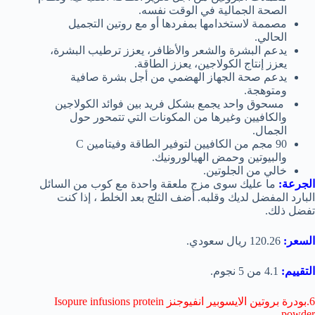
الصحة الجمالية في الوقت نفسه.
مصممة لاستخدامها بمفردها أو مع روتين التجميل
الحالي.
يدعم البشرة والشعر والأظافر، يعزز ترطيب البشرة،
يعزز إنتاج الكولاجين، يعزز الطاقة.
يدعم صحة الجهاز الهضمي من أجل بشرة صافية
ومتوهجة.
مسحوق واحد يجمع بشكل فريد بين فوائد الكولاجين
والكافيين وغيرها من المكونات التي تتمحور حول
الجمال.
90 مجم من الكافيين لتوفير الطاقة وفيتامين C
والبيوتين وحمض الهيالورونيك.
خالي من الجلوتين.
الجرعة:
ما عليك سوى مزج ملعقة واحدة مع كوب من السائل
البارد المفضل لديك وقلبه. أضف الثلج بعد الخلط ، إذا كنت
تفضل ذلك.
السعر:
120.26 ريال سعودي.
التقييم:
4.1 من 5 نجوم.
6.بودرة بروتين الايسوبير انفيوجنز I
sopure infusions protein
powder