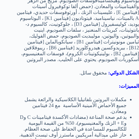
بوتاسيوم وهيكساميتافوسفات الصوديوم. مزيج من الزهر
والفيتامينات والمعادن. (حمض ألفا توكوفيرول أسيتات
[فيتامين E] ، غليسينات الزنك ، أورثوفوسفات حديدي، فيتامين
A بالميتات، نياسيناميد، فيتوناديون [فيتامين K1] ، البوتاسيوم
يوديد، كوليسفيرول [فيتامين D3] ، جلوكونيت، كالسيوم د-
بانتوثينات، كبريتات المنغنيز ، سلفات الصوديوم. اينيت
والبيوتين، واليوتين، موليبديت الصوديوم، حمض الفوليك،
ثيامين مونونيترات [فيتامين B1] ، سيانكوبالماين [فيتامين
B12] ، بيريدوكسين هيدروكلوريد [فيتامين B6] ، ريبوفلافين
[فيتامين B2] ، بولينيكوتينات الكروم)، فوسفات المغنيسيوم،
أسكوربات الصوديوم. يحتوي على الحليب. مصدر البروتين
الشكل الدوائي:
مخفوق سائل.
المميزات:
مكملات البروتين بلفانيليا الكلاسيكية والرائعة يشمل
جميع الأحماض الأمينية الأساسية مع
24 فيتامين
ومعادن.
يدعم صحة المناعة (مضادات الأكسدة فيتامينات C وD
وE + الزنك والمغنيسيوم)، 50% من القيمة اليومية
للكالسيوم للمساعدة في الحفاظ على صحة العظام.
حاز علي ميدالية أمريكيين ماسترز أوف تيست الذهبية.