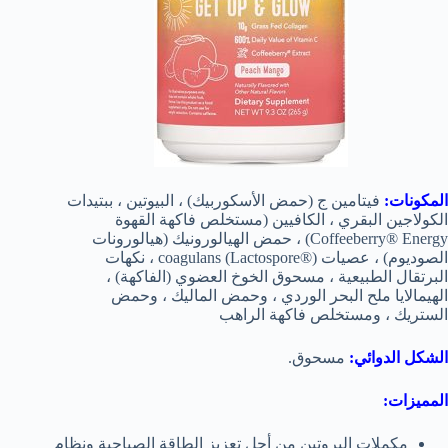
المكونات:
فيتامين ج (حمض الأسكوربيك) ، البيوتين ، ببتيدات
الكولاجين البقري ، الكافيين (مستخلص فاكهة القهوة
Coffeeberry® Energy) ، حمض الهيالورونيك (هيالورونات
الصوديوم) ، عصيات coagulans (Lactospore®) ، نكهات
البرتقال الطبيعية ، مسحوق الخوخ العضوي (الفاكهة) ،
الهيمالايا ملح البحر الوردي ، وحمض الماليك ، وحمض
الستريك ، ومستخلص فاكهة الراهب
الشكل الدوائي:
مسحوق.
المميزات:
مكملات البروتين من أجل تعزيز الطاقة الصباحية ونظام