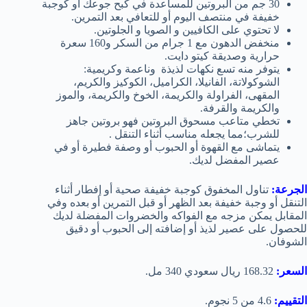
30 جم من البروتين للمساعدة في كبح جوعك أو كوجبة
خفيفة في منتصف اليوم أو للتعافي بعد التمرين.
لا تحتوي على الكافيين و الصويا و الجلوتين.
منخفض الدهون مع 1 جرام من السكر و160 سعرة
حرارية وصديقة كيتو دايت.
يتوفر منه تسع نكهات لذيذة وناعمة وكريمية:
الشوكولاتة، الفانيلا، الكراميل، الكوكيز والكريم،
المقهى، الفراولة والكريمة، الخوخ والكريمة، والموز
والكريمة والقرفة.
تخطي متاعب مسحوق البروتين فهو بروتين جاهز
للشرب؛مما يجعله مناسب أثناء التنقل .
يتماشى مع القهوة أو الحبوب أو وصفة فطيرة أو في
عصير المفضل لديك.
الجرعة:
تناول المخفوق كوجبة خفيفة صحية أو إفطار أثناء
التنقل أو وجبة خفيفة بعد الظهر أو قبل التمرين أو بعده وفي
المقابل يمكن مزجه مع الفواكه والخضروات المفضلة لديك
للحصول على عصير لذيذ أو إضافته إلى الحبوب أو دقيق
الشوفان.
السعر:
168.32 ريال سعودي 340 مل.
التقييم:
4.6 من 5 نجوم.