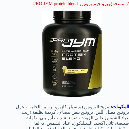
7. مسحوق برو جيم بروتين PRO JYM protein blend
المكونات:
مزيج البروتين (ميسيلر كازين، بروتين الحليب، عزل
بروتين مصل اللبن، بروتين بيض بيضاء)، كريمة نظيفة (زيت
عباد الشمس عالي الزيوت، صمغ، شراب أرز بني، نكهات
طبيعية، ثاني أكسيد السيليكون، عباد الشمس، د-ألفا
توكوفيرول)، نكهات طبيعية، خليط الصلكة (صمغ الزانثان،