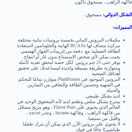
فاكهة الراهب ، مسحوق ياكون
الشكل الدوائي:
مسحوق.
المميزات:
مكملات البروتين النباتي بخمسة بروتينات نباتية مختلفة
مركزة مضاف لها BCAAs الهامة والجلوتامين لاستعادة
الطاقة العضلية مع دفعة من إنزيمات الجهاز الهضمي
بحيث يمكن لأي شخص الاستمتاع بدون غاز أو انتفاخ.
يوفر حتى 21 جم بروتين لكل حصة ليحقق تغذية كاملة
ومتوازنة بطريقة بسيطة ولذيذة لمساعدتك على تحقيق
أهدافك الصحية.
البروتين الموجود في PlantFusion متوازن تمامًا للتحكم
في الشهية وتحسين الطاقة والتعافي من التمارين
والحياة.
لذيذ بشكل طبيعي.
يمتزج بشكل سلس وطعم لذيذ لأنه المخفوق الوحيد في
العالم الذي يحتوي على Flavor Pure ، وهو مزيج مسجّل
من فاكهة الراهب ، وفاكهة lucuma ، وجذر yacon ،
وقليل من ستيفيا.
لا يحتوي على بروتين الأرز الذي يمكن أن يترك طعمًا
طباشيريًا جافًا في فمك.