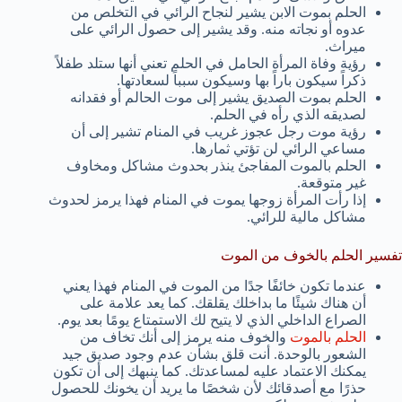
الحلم بموت الابن يشير لنجاح الرائي في التخلص من
عدوه أو نجاته منه. وقد يشير إلى حصول الرائي على
ميراث.
رؤية وفاة المرأة الحامل في الحلم تعني أنها ستلد طفلاً
ذكراً سيكون باراً بها وسيكون سبباً لسعادتها.
الحلم بموت الصديق يشير إلى موت الحالم أو فقدانه
لصديقه الذي رأه في الحلم.
رؤية موت رجل عجوز غريب في المنام تشير إلى أن
مساعي الرائي لن تؤتي ثمارها.
الحلم بالموت المفاجئ ينذر بحدوث مشاكل ومخاوف
غير متوقعة.
إذا رأت المرأة زوجها يموت في المنام فهذا يرمز لحدوث
مشاكل مالية للرائي.
تفسير الحلم بالخوف من الموت
عندما تكون خائفًا جدًا من الموت في المنام فهذا يعني
أن هناك شيئًا ما بداخلك يقلقك. كما يعد علامة على
الصراع الداخلي الذي لا يتيح لك الاستمتاع يومًا بعد يوم.
الحلم بالموت
والخوف منه يرمز إلى أنك تخاف من
الشعور بالوحدة. أنت قلق بشأن عدم وجود صديق جيد
يمكنك الاعتماد عليه لمساعدتك. كما ينبهك إلى أن تكون
حذرًا مع أصدقائك لأن شخصًا ما يريد أن يخونك للحصول