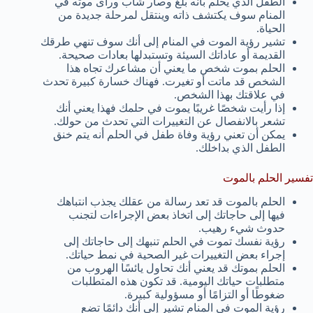
الطفل الذي يحلم بأنه بلغ وصار شاب ورأى موته في
المنام سوف يكتشف ذاته وينتقل لمرحلة جديدة من
الحياة.
تشير رؤية الموت في المنام إلى أنك سوف تنهي طرقك
القديمة أو عاداتك السيئة وتستبدلها بعادات صحيحة.
الحلم بموت شخص ما يعني أن مشاعرك تجاه هذا
الشخص قد ماتت أو تغيرت. فهناك خسارة كبيرة تحدث
في علاقتك بهذا الشخص.
إذا رأيت شخصًا غريبًا يموت في حلمك فهذا يعني أنك
تشعر بالانفصال عن التغييرات التي تحدث من حولك.
يمكن أن تعني رؤية وفاة طفل في الحلم أنه يتم خنق
الطفل الذي بداخلك.
تفسير الحلم بالموت
الحلم بالموت قد تعد رسالة من عقلك يجذب انتباهك
فيها إلى حاجاتك إلى اتخاذ بعض الإجراءات لتجنب
حدوث شيء رهيب.
رؤية نفسك تموت في الحلم تنبهك إلى حاجاتك إلى
إجراء بعض التغييرات غير الصحية في نمط حياتك.
الحلم بموتك قد يعني أنك تحاول يائسًا الهروب من
متطلبات حياتك اليومية. قد تكون هذه المتطلبات
ضغوطًا أو التزامًا أو مسؤولية كبيرة.
رؤية الموت في المنام تشير إلى أنك دائمًا تضع