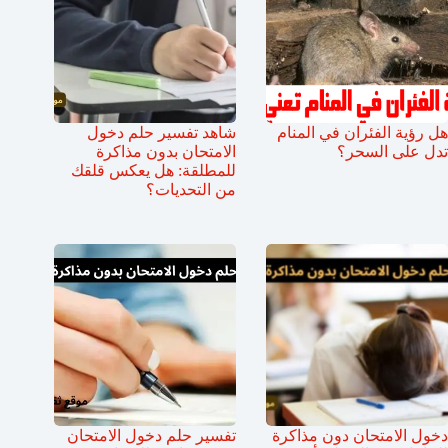
هل رؤية الفئران في المنام
شاهد تفسير حلم دخول
تدل على السحر؟
الامتحان بدون مذاكرة
للمطلقة: هل يعكس قلقك
من التحديات؟
دخول الامتحان دون مذاكرة
تفسير حلم دخول الامتحان