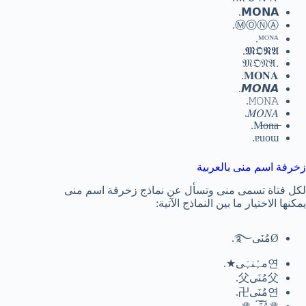
𝗠𝗢𝗡𝗔.
ⓂⓄⓃⒶ.
ᴹᴼᴺᴬ.
𝕸𝕺𝕹𝕬.
.𝔐𝔒𝔑𝔄
𝐌𝐎𝐍𝐀.
𝙈𝙊𝙉𝘼.
𝙼𝙾𝙽𝙰.
𝑀𝑂𝑁𝐴.
ɐuoɯ.
لكل فتاة تسمى منى وتسأل عن نماذج زخرفة اسم منى
يمكنها الاختيار ما بين النماذج الآتية:
Øمُنَى࿐.
연مہُنہَى★.
父مُنَى父.
연مُنَى卍.