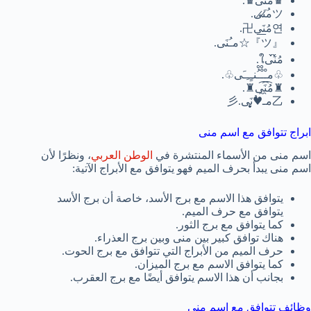
♛مُ͠نَ͠ى♛.
ツم̷ُن̷َى.
연مُ̲نَ̲ى卍.
『ツ』☆مـُنَى.
مُ̀́نَ̀́ىใ.
♧مـْـْْـُْنـِِـِـَى♧.
♜مُ̯͡نَ̯͡ى♜.
乙مـ♥ُ̨̥̬̩نَى.彡
ابراج تتوافق مع اسم منى
اسم منى من الأسماء المنتشرة في
الوطن العربي
، ونظرًا لأن
اسم منى يبدأ بحرف الميم فهو يتوافق مع الأبراج الآتية:
يتوافق هذا الاسم مع برج الأسد، خاصة أن برج الأسد
يتوافق مع حرف الميم.
كما يتوافق مع برج الثور.
هناك توافق كبير بين منى وبين برج العذراء.
حرف الميم من الأبراج التي تتوافق مع برج الحوت.
كما يتوافق الاسم مع برج الميزان.
بجانب أن هذا الاسم يتوافق أيضًا مع برج العقرب.
وظائف تتوافق مع اسم منى