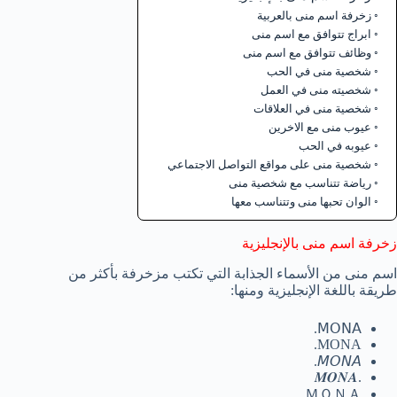
ابراج تتوافق مع اسم منى
وظائف تتوافق مع اسم منى
شخصية منى في الحب
شخصيته منى في العمل
شخصية منى في العلاقات
عيوب منى مع الاخرين
عيوبه في الحب
شخصية منى على مواقع التواصل الاجتماعي
رياضة تتناسب مع شخصية منى
الوان تحبها منى وتتناسب معها
‎اسم منى من الأسماء الجذابة التي تكتب مزخرفة بأكثر من
طريقة باللغة الإنجليزية ومنها:
𝖬𝖮𝖭𝖠.
MONA.
𝘔𝘖𝘕𝘈.
.𝑴𝑶𝑵𝑨
ＭＯＮＡ.