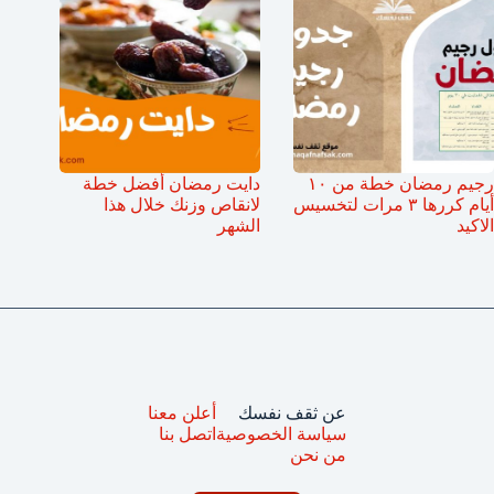
رجيم رمضان خطة من ١٠
دايت رمضان أفضل خطة
أيام كررها ٣ مرات لتخسيس
لانقاص وزنك خلال هذا
الاكيد
الشهر
عن ثقف نفسك
أعلن معنا
سياسة الخصوصية
اتصل بنا
من نحن