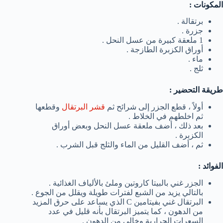
المكونات :
برتقالة .
جزرة .
1 ملعقة كبيرة من عسل النحل .
أوراق الكزبرة الطازجة .
ماء .
ثلج .
طريقة التحضير :
أولاً ، قطع الجزر إلى شرائح ثم
قشر البرتقال
وقطعها
ثم اخلطهم في الخلاط .
بعد ذلك ، أضف ملعقة عسل النحل وبعض أوراق
الكزبرة .
ثم ، أضف القليل من الماء والثلج قبل الشرب .
الفوائد :
الجزر غني بالبيتا كاروتين وملئ بالألياف الغذائية .
بالتالي يزيد من الشبع لفترات طويلة ويقلل من الجوع .
البرتقال غني بفيتامين C الذي يساعد على حرق المزيد
من الدهون ، كما يتميز البرتقال بأنه قليل في عدد
السعرات الحرارية وخالي من الدهون .