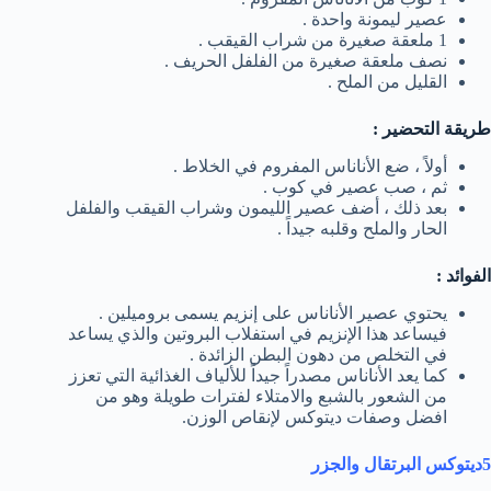
عصير ليمونة واحدة .
1 ملعقة صغيرة من شراب القيقب .
نصف ملعقة صغيرة من الفلفل الحريف .
القليل من الملح .
طريقة التحضير :
أولاً ، ضع الأناناس المفروم في الخلاط .
ثم ، صب عصير في كوب .
بعد ذلك ، أضف عصير الليمون وشراب القيقب والفلفل
الحار والملح وقلبه جيداً .
الفوائد :
يحتوي عصير الأناناس على إنزيم يسمى بروميلين .
فيساعد هذا الإنزيم في استفلاب البروتين والذي يساعد
في التخلص من دهون البطن الزائدة .
كما يعد الأناناس مصدراً جيداً للألياف الغذائية التي تعزز
من الشعور بالشبع والامتلاء لفترات طويلة وهو من
افضل وصفات ديتوكس لإنقاص الوزن.
5ديتوكس البرتقال والجزر