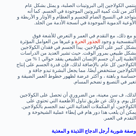
ينتمي الكولاجين إلى البروتينات الصلبة، و يمثل بشكل عام
أكثر من ثلث كمية البروتين الموجودة في الجسم. كما أنه
يتواجد في النسيج الضام للجسم و العظام و الأوتار و الأربطة و
الأوعية الدموية الموجودة في أنسجة الأدمة من الجلد.
و مع ذلك، مع التقدم في العمر و التعرض للأشعة فوق
البنفسجية و وجود
الجذور الحرة
و غيرها من العوامل المؤثرة
بشكل كبير على الكولاجين. يبدأ الجسم في فقدان الكولاجين
بشكل طبيعي بمرور الوقت. حيث تشير العديد من الدراسات
الطبية إلى أن جسم الإنسان الطبيعي يفقد حوالي 1 % من
الكولاجين كل عام. بالإضافة لذلك، فإن قدرة الجسم على إنتاج
الكولاجين ستنخفض أيضًا. مما يجعل البشرة تبدو جافة و
حساسة و باهتة ، و أكثر عرضة لظهور خطوط العمر الضيقة و
تغير في التصبغ و تضخم المسام.
لذلك، ف سن معينة، من الضروري أن تحصل على الكولاجين
كل يوم. و ذلك عن طريق تناول الأطعمة التي تحتوي على
الكولاجين، أو المكملات الغذائية التي تمد الجسم بالكولاجين.
يمكن أن يلعب هذا دور هام في إبطاء عملية الشيخوخة و
التقدم في العمر.
وصفة شوربة أرجل الدجاج اللذيذة و المغذية