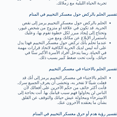
تجربة الحياة الليلية مع زملائك.
تفسير الحلم بالركض حول معسكر التخييم في المنام
الحلم بالركض حول معسكر التخييم يرمز إلى نقص
الحرية. قد تكون في علاقة أو متزوج من شخص غيور،
وتحتاج إلى إيجاد مبرر لكل خطوة تقوم بها، وعليك
باستمرار الإبلاغ عن مكانك ومع من.
عندما تحلم بأنك تركض حول معسكر التخييم فهذا يدل
على أنه ليس لديك الحرية الكافية لاتخاذ قرارات مهمة
في الحياة. ربما يتدخل أفراد الأسرة الأكبر سنًا في
حياتك، وأنت تحت ضغط كبير بسبب ذلك.
تفسير الحلم بالاختباء في معسكر التخييم
الحلم بالاختباء في معسكر التخييم يرمز إلى أنك قد
فعلت شيئًا لا تفخر به، وتخشى أن يعرف الجميع سرك.
فأنت أكثر خائف من حكم الآخرين على أفعالك لأن
الناس لن يحاولوا فهم سبب قيامك بها. أنت بحاجة إلى
الاسترخاء ومحاولة عيش حياتك والتوقف عن القلق
بشأن ما يعتقده الآخرون عنك.
تفسير رؤية هدم أو حرق معسكر التخييم في المنام