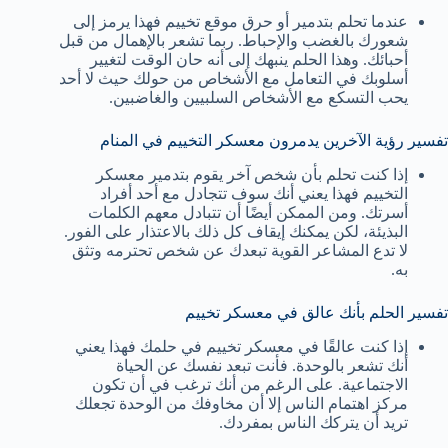
عندما تحلم بتدمير أو حرق موقع تخييم فهذا يرمز إلى
شعورك بالغضب والإحباط. ربما تشعر بالإهمال من قبل
أحبائك. وهذا الحلم ينبهك إلى أنه حان الوقت لتغيير
أسلوبك في التعامل مع الأشخاص من حولك حيث لا أحد
يحب التسكع مع الأشخاص السلبيين والغاضبين.
تفسير رؤية الآخرين يدمرون معسكر التخييم في المنام
إذا كنت تحلم بأن شخص آخر يقوم بتدمير معسكر
التخييم فهذا يعني أنك سوف تتجادل مع أحد أفراد
أسرتك. ومن الممكن أيضًا أن تتبادل معهم الكلمات
البذيئة، لكن يمكنك إيقاف كل ذلك بالاعتذار على الفور.
لا تدع المشاعر القوية تبعدك عن شخص تحترمه وتثق
به.
تفسير الحلم بأنك عالق في معسكر تخييم
إذا كنت عالقًا في معسكر تخييم في حلمك فهذا يعني
أنك تشعر بالوحدة. فأنت تبعد نفسك عن الحياة
الاجتماعية. على الرغم من أنك ترغب في أن تكون
مركز اهتمام الناس إلا أن مخاوفك من الوحدة تجعلك
تريد أن يتركك الناس بمفردك.