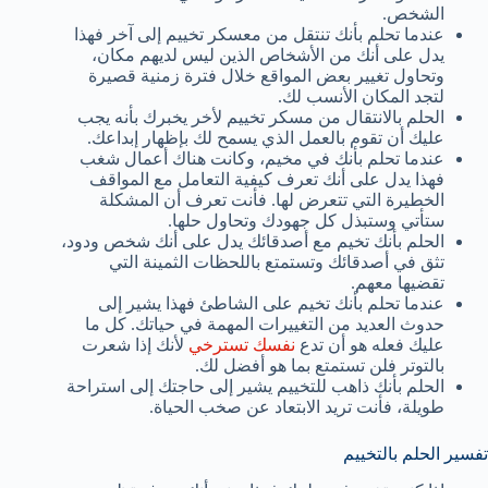
الشخص.
عندما تحلم بأنك تنتقل من معسكر تخييم إلى آخر فهذا
يدل على أنك من الأشخاص الذين ليس لديهم مكان،
وتحاول تغيير بعض المواقع خلال فترة زمنية قصيرة
لتجد المكان الأنسب لك.
الحلم بالانتقال من مسكر تخييم لأخر يخبرك بأنه يجب
عليك أن تقوم بالعمل الذي يسمح لك بإظهار إبداعك.
عندما تحلم بأنك في مخيم، وكانت هناك أعمال شغب
فهذا يدل على أنك تعرف كيفية التعامل مع المواقف
الخطيرة التي تتعرض لها. فأنت تعرف أن المشكلة
ستأتي وستبذل كل جهودك وتحاول حلها.
الحلم بأنك تخيم مع أصدقائك يدل على أنك شخص ودود،
تثق في أصدقائك وتستمتع باللحظات الثمينة التي
تقضيها معهم.
عندما تحلم بأنك تخيم على الشاطئ فهذا يشير إلى
حدوث العديد من التغييرات المهمة في حياتك. كل ما
عليك فعله هو أن تدع
نفسك تسترخي
لأنك إذا شعرت
بالتوتر فلن تستمتع بما هو أفضل لك.
الحلم بأنك ذاهب للتخييم يشير إلى حاجتك إلى استراحة
طويلة، فأنت تريد الابتعاد عن صخب الحياة.
تفسير الحلم بالتخييم