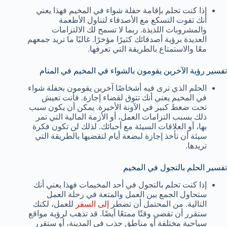
إذا كنت تحلم بإقامة حفلة شواء في المخيم فهذا يعني
أنك تفوت التسكع مع الأصدقاء لتناول الأطعمة
والمشروبات اللذيذة. ربما لا تسمح لك الالتزامات
العديدة برؤية أصدقائك كثيرًا مؤخرًا. غالبًا ما تريد جمعهم
معًا والاستمتاع بالطريقة التي تعرفها.
تفسير رؤية الآخرين يقومون بالشواء في المخيم في المنام
الحلم الذي ترى فيه أشخاصًا آخرين يقومون بحفلة شواء
في المخيم يعني أنك تتوق لقضاء إجازة. فأنت تعيش
تحت ضغط كبير في الآونة الأخيرة. يمكن أن يكون سبب
ذلك بسبب التزامات العمل، أو الأزمة المالية التي تمر
بها، أو العلاقات السيئة مع أحبائك. لذلك لن تكون فكرة
سيئة أن تأخذ إجازة لبضعة أيام لتقضيها بالطريقة التي
تريدها.
تفسير الحلم بالتجول في المخيم
إذا كنت تحلم بالتجول في أحد المخيمات فهذا يعني أنك
ستحاول الجمع بين العمل والمتعة في رحلة العمل
التالية. من المحتمل أن تضطر
إلى السفر
للعمل، لكنك
ستقرر أن تقضي وقتًا ممتعًا أيضًا. قد تذهب لرؤية مواقع
سياحية مختلفة أو مناطق جذب في المدينة، أو ستقرر