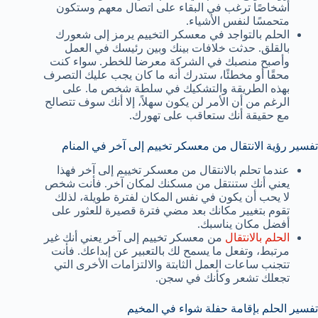
أشخاصًا ترغب في البقاء على اتصال معهم وستكون
متحمسًا لنفس الأشياء.
الحلم بالتواجد في معسكر التخييم يرمز إلى شعورك
بالقلق. حدثت خلافات بينك وبين رئيسك في العمل
وأصبح منصبك في الشركة معرضا للخطر. سواء كنت
محقًا أو مخطئًا، ستدرك أنه ما كان يجب عليك التصرف
بهذه الطريقة والتشكيك في سلطة شخص ما. على
الرغم من أن الأمر لن يكون سهلاً، إلا أنك سوف تتصالح
مع حقيقة أنك ستعاقب على تهورك.
تفسير رؤية الانتقال من معسكر تخييم إلى آخر في المنام
عندما تحلم بالانتقال من معسكر تخييم إلى آخر فهذا
يعني أنك ستنتقل من مسكنك لمكان آخر. فأنت شخص
لا يحب أن يكون في نفس المكان لفترة طويلة، لذلك
تقوم بتغيير مكانك بعد مضي فترة قصيرة للعثور على
أفضل مكان يناسبك.
الحلم بالانتقال
من معسكر تخييم إلى آخر يعني أنك غير
مرتبط، وتفعل ما يسمح لك بالتعبير عن إبداعك. فأنت
تتجنب ساعات العمل الثابتة والالتزامات الأخرى التي
تجعلك تشعر وكأنك في سجن.
تفسير الحلم بإقامة حفلة شواء في المخيم