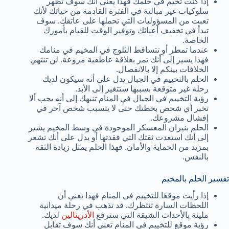
إذا كنت تخيم في حلمك فهذا يعني أنك سوف تظهر
سلوكيات غير مبالية في الفترة القادمة من حياتك لأنك
تعبت من المسؤوليات التي تحملها على عاتقك. سوف
تبدأ في تخفيف أعبائك وتوفير الوقت للقيام بأمورك
الخاصة.
عندما تمطر أو تتساقط الثلوج في المخيم في منامك
فهذا يشير إلى أنك تمر بعلاقة عاطفية مروعة. لن تنتهي
الخلافات بينكم إلا بالانفصال.
الحلم بالتخييم في الجبال يدل على أنه سيكون لديك
رحلة غير متوقعة بسببها ستتغير إلى الأبد.
رؤية التخييم في الجبال في المنام تنبهك إلى أنه يجب ألا
تخبر أي شخص بخطتك حتى لا يتسبب شخص آخر في
إفشال مشروعك.
الحلم بنيران المعسكر الموجودة في وسط المخيم يشير
إلى أنك استعدت ثقتك التي فقدتها أو يدل على أنك تشعر
بمزيد من الحماية والأمان. فهذا الحلم يمثل زيادة الثقة
بالنفس.
تفسير الحلم بالمخيم
إذا رأيت موقعًا للتخييم في المنام فهذا يعني أن
اللحظات السارة تنتظرك. قد تذهب في رحلة ميدانية
مليئة بالأحداث الشيقة التي سترفع
الأدرينالين
لديك.
رؤية موقع للتخييم في المنام تعني أنك سوف تقابل