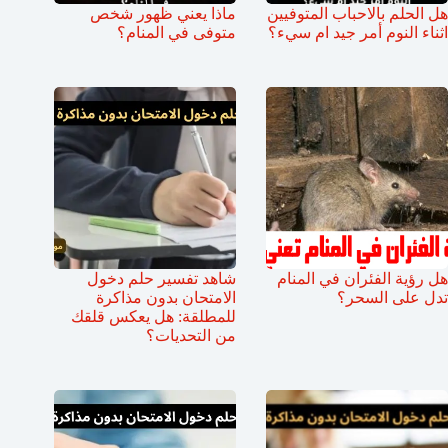
هل الحلم بالاحباب المتوفيين
ماذا يعني ظهور شخص
اثناء النوم أمر جيد ام سيء؟
متوفى في المنام؟
هل رؤية الفئران في المنام
شاهد تفسير حلم دخول
تدل على السحر؟
الامتحان بدون مذاكرة
للمطلقة: هل يعكس قلقك
من التحديات؟