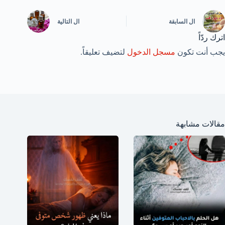
ال
السابقة
ال
التالية
اترك ردّاً
يجب أنت تكون
مسجل الدخول
لتضيف تعليقاً.
مقالات مشابهة