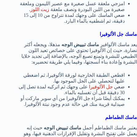
امزجي ملعقة عسل صغيرة مع عصير الليمون وملعقة
صغيرة من اللبن البودرة ونصف ملعقة
زيت اللوز
.
ضعي الماسك على وجهك لمدة تتراوح من 10 إلى 15
دقيقة، ثم اشطفيه بالماء البارد.
ماسك جل الألوفيرا
يعد ماسك الألوافير
ماسك تبييض الوجه
مذهلا، ويجعله أكثر
نضارة، حيث إن الألوفيرا تحتوي على خصائص تعيد اللون
الطبيعي للبشرة وتمنع تصبغ الوجه، بالإضافة إلى تجديد خلايا
البشرة وإعادة بناء أنسجتها، وفيما يلي طريقة تحضيره:
اقطعي الطبقة الخارجية لورقة الألوفيرا، ثم اضغطي
عليها لتحصلي على الجل الموجود بها.
ضعي
جل الألوفيرا
على وجهك ثم اتركيه لمدة تصل إلى
30 دقيقة قبل أن تغسليه بالماء.
يمكنك أيضًا شراء جل الألوفيرا من أي سوبر ماركت أو
صيدلية قريبة منك في حالة عدم وجود نبتة الألوفيرا.
ماسك الطماطم
يعتبر ماسك الطماطم أجمل
ماسك تبييض الوجه
حيث إنه
يعمل على تفتيح البشرة وتقليل الإفرازات الدهنية فيها، وهو