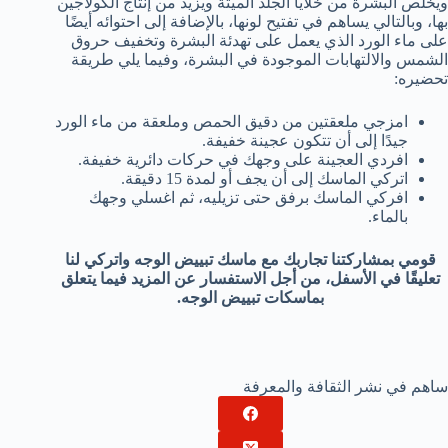
ويخلص البشرة من خلايا الجلد الميتة ويزيد من إنتاج الكولاجين
بها، وبالتالي يساهم في تفتيح لونها، بالإضافة إلى احتوائه أيضًا
على ماء الورد الذي يعمل على تهدئة البشرة وتخفيف حروق
الشمس والالتهابات الموجودة في البشرة، وفيما يلي طريقة
تحضيره:
امزجي ملعقتين من دقيق الحمص وملعقة من ماء الورد
جيدًا إلى أن تتكون عجينة خفيفة.
افردي العجينة على وجهك في حركات دائرية خفيفة.
اتركي الماسك إلى أن يجف أو لمدة 15 دقيقة.
افركي الماسك برفق حتى تزيليه، ثم اغسلي وجهك
بالماء.
قومي بمشاركتنا تجاربك مع ماسك تبييض الوجه واتركي لنا
تعليقًا في الأسفل، من أجل الاستفسار عن المزيد فيما يتعلق
بماسكات تبييض الوجه.
ساهم في نشر الثقافة والمعرفة