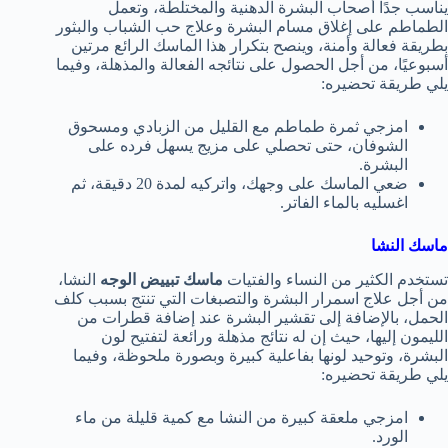
يناسب جدًا أصحاب البشرة الدهنية والمختلطة، وتعمل
الطماطم على إغلاق مسام البشرة وعلاج حب الشباب والبثور
بطريقة فعالة وأمنة، وينصح بتكرار هذا الماسك الرائع مرتين
أسبوعيًا، من أجل الحصول على نتائجه الفعالة والمذهلة، وفيما
يلي طريقة تحضيره:
امزجي ثمرة طماطم مع القليل من الزبادي ومسحوق
الشوفان، حتى تحصلي على مزيج يسهل فرده على
البشرة.
ضعي الماسك على وجهك، واتركيه لمدة 20 دقيقة، ثم
اغسليه بالماء الفاتر.
ماسك النشا
تستخدم الكثير من النساء والفتيات
ماسك تبييض الوجه
النشا،
من أجل علاج اسمرار البشرة والتصبغات التي تنتج بسبب كلف
الحمل، بالإضافة إلى تقشير البشرة عند إضافة قطرات من
الليمون إليها، حيث إن له نتائج مذهلة ورائعة لتفتيح لون
البشرة، وتوحيد لونها بفاعلية كبيرة وبصورة ملحوظة، وفيما
يلي طريقة تحضيره:
امزجي ملعقة كبيرة من النشا مع كمية قليلة من ماء
الورد.