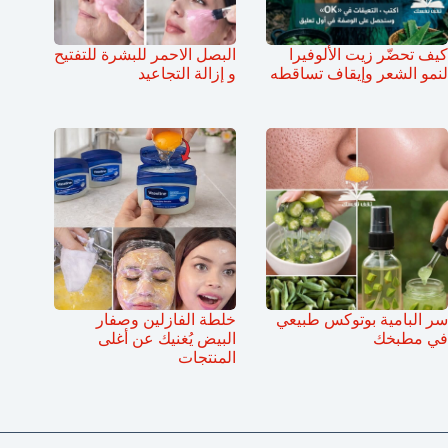
كيف تحضّر زيت الألوفيرا
البصل الاحمر للبشرة للتفتيح
لنمو الشعر وإيقاف تساقطه
و إزالة التجاعيد
سر البامية بوتوكس طبيعي
خلطة الفازلين وصفار
في مطبخك
البيض يُغنيك عن أغلى
المنتجات