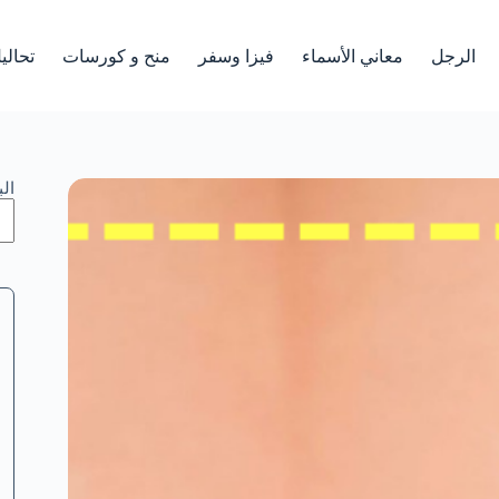
الرجل
معاني الأسماء
فيزا وسفر
منح و كورسات
تحالي
ال