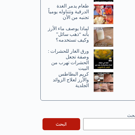
طعام يدمر الغدة
الدرقية وتتناوله يومياً
تجنبه من الأن
لماذا يوصف ماء الأرز
بأنه “ذهب سائل”
وكيف تستخدمه؟
ورق الغار للحشرات :
وصفة تجعل
الحشرات تهرب من
البيت
كريم البطاطس
والأرز لعلاج الزوائد
الجلدية
بحث
البحث