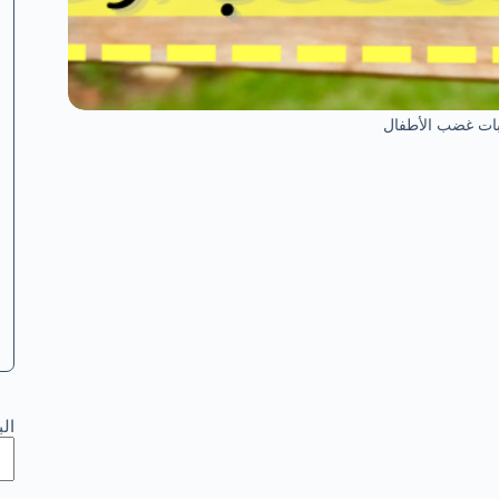
بات غضب الأطفال
ال