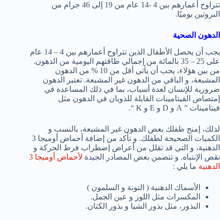
تتراوح أعمارهم بين 4 -14 عام من 19 إلى 46 جرام من
البروتين يوميًا.
الدهون الصحية
يجب أن يحصل الأطفال الذين تتراوح أعمارهم بين 4 – 14 عام
على 25 – 35 بالمائة من إجمالي طاقتهم اليومية من الدهون.
من بين هؤلاء، يجب أن يأتي أقل من 10 % من الدهون
المشبعة، و الباقي من الدهون غير المشبعة. تعتبر الدهون
ضرورية للإنسان لعدة أسباب، بما في ذلك المساعدة في
إمتصاص الفيتامينات القابلة للذوبان في الدهون مثل
فيتامينات ” A و D و E و K “.
لذلك، إمنح طفلك بعض الدهون غير المشبعة، بالنسب و
الكميات الصحيحة لطفلك. و تأكد من إضافة أحماض أوميجا 3
الدهنية، و التي قد تقلل من أعراض إضطراب فرط الحركة و
نقص الإنتباه. و تتضمن بعض المصادر الجيدة
لأحماض أوميجا 3
الدهنية
ما يلي :
الأسماك الدهنية ( التونة و السلمون )
المكسرات مثل اللوز و عين الجمل.
البذور، مثل بذور الشيا و بذور الكتان.