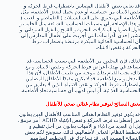
قد يعاني بعض الأطفال المصابين باضطراب فرط الحركة و
نقص الانتباه من حساسية أو عدم تحمل لبعض الأطعمة، مثل
الأطعمة التي تحتوي على الساليسيلات ( الطماطم و العنب ).
و هذا بالإضافة إلى مسببات الحساسية الشائعة مثل الحليب و
فول الصويا و المأكولات البحرية و القمح و الفول السوداني. و
تشير إحدى الدراسات التي أجريت على أطفال المدارس إلى
أن الحساسية الغذائية المبكرة مرتبطة باضطراب فرط
الحركة و نقص الانتباه.
لذلك، فإن التخلص من الأطعمة التي تسبب الحساسية قد
يساعد في تهدئة أعراض فرط الحركة و نقص الانتباه. و مع
ذلك، يجب القيام بذلك بتوجيه من طبيب الأطفال، لأن هذا
التدخل و منع الأطعمة قد لا يكون مفيدًا للأطفال المصابين
باضطراب فرط الحركة و نقص الانتباه، الذين لا يعانون من
الحساسية الغذائية، أو ليس لديهم أي حساسية تجاه الأطعمة.
بعض النصائح لتوفير نظام غذائي صحي للأطفال
قد يكون توفير النظام الغذائي المناسب للأطفال الذين يعانون
من إضطراب فرط الحركة و نقص الإنتباه ADHD أمر مرهق.
بل أن العديد من الآباء و الأمهات يعانون من أجل تنظيم و
تخطيط النظام الغذائي لأطفالهم. لذلك، سنوضح لكم بعض
النصائح المفيدة التي قد تساعدك في التخطيط لنظامهم