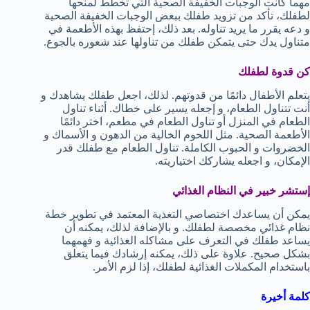
مهما كانت الوجبات الخفيفة الصحية التي تخطط لمنحها
لطفلك، تأكد من تزويد طفلك ببعض الوجبات الخفيفة الصحية
و دعه يقرر ما يريد تناوله. بعد ذلك، إحتفظ بهذه الأطعمة في
متناول يدك حتى يتمكن طفلك من تناولها عند شعوره بالجوع.
كن قدوة لطفلك
يتعلم الأطفال دائمًا من قدوتهم. لذلك، اجعل طفلك يشاهدك و
أنت تتناول الطعام، و إجعله يسير على خطاك. أثناء تناول
الطعام في المنزل أو تناول الطعام في مطعم، اختر دائمًا
الأطعمة الصحية. مثل اللحوم الخالية من الدهون و الأسماك و
الخضروات و الحبوب الكاملة. تناول الطعام مع طفلك قدر
الإمكان، و اجعله يشاركك اختياريته.
إستشر خبير في النظام الغذائي
يمكن أن يساعدك اختصاصي التغذية المعتمد في تطوير خطة
نظام غذائي مخصصة لطفلك. و بالإضافة لذلك، يمكنه أن
يساعد طفلك في التعرف على مشاكله الغذائية و فهمهما
بشكل صحيح. علاوة على ذلك، يمكنه إرشادك فيما يتعلق
باستخدام المكملات الغذائية لطفلك، إذا لزم الأمر.
كلمة أخيرة