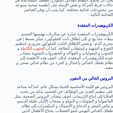
يجب أن يحتوي النظام الغذائي المتوازن لطفلك للمساعدة في
حالات فرط الحركة و نقص الإنتباه على أطعمة صحية متنوعة
من مجموعات غذائية مختلفة. كما يجب أن يوفر العناصر
الغذائية التالية :
الكربوهيدرات المعقدة
الكربوهيدرات المعقدة عبارة عن سكريات يهضمها الجسم
ببطء، مما يؤدي إلى إطلاق ثابت للجلوكوز ( سكر بسيط ) في
مجرى الدم. و يعتبر الإطلاق الثابت للجلوكوز ضروري لتنظيم
الجوع و الشهية و إستقلاب الطاقة. كما أن
الحبوب الكاملة
و
الحبوب و البقوليات و الفواكه و الخضروات النشوية مصادر
جيدة للكربوهيدرات المعقدة. لذلك، أضف هذه الأطعمة إلى
نظام طفلك الغذائي بإعتدال و كجزء من نظام غذائي صحي و
مفيد.
البروتين الخالي من الدهون
البروتين هو اللبنة الأساسية للحياة بشكل عام، كما أنه يساعد
على تنظيم العديد من الوظائف في الجسم. بداية من تجديد
الخلايا إلى إنتاج الإنزيمات. أضف مصادر البروتين الصحية، مثل
الفاصوليا و البقوليات و التوفو و منتجات الألبان قليلة الدسم.
و بياض البيض و الدجاج و الأسماك و المكسرات إلى نظام
طفلك الغذائي اليومي لنمو العضلات. يحتاج الأطفال الذين