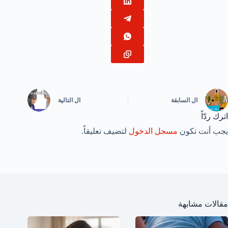
ال
السابقة
ال
التالية
اترك ردّاً
يجب أنت تكون
مسجل الدخول
لتضيف تعليقاً.
مقالات مشابهة