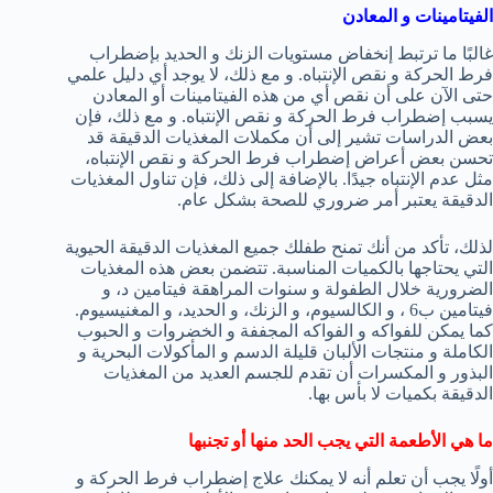
الفيتامينات و المعادن
غالبًا ما ترتبط إنخفاض مستويات الزنك و الحديد بإضطراب
فرط الحركة و نقص الإنتباه. و مع ذلك، لا يوجد أي دليل علمي
حتى الآن على أن نقص أي من هذه الفيتامينات أو المعادن
يسبب إضطراب فرط الحركة و نقص الإنتباه. و مع ذلك، فإن
بعض الدراسات تشير إلى أن مكملات المغذيات الدقيقة قد
تحسن بعض أعراض إضطراب فرط الحركة و نقص الإنتباه،
مثل عدم الإنتباه جيدًا. بالإضافة إلى ذلك، فإن تناول المغذيات
الدقيقة يعتبر أمر ضروري للصحة بشكل عام.
لذلك، تأكد من أنك تمنح طفلك جميع المغذيات الدقيقة الحيوية
التي يحتاجها بالكميات المناسبة. تتضمن بعض هذه المغذيات
الضرورية خلال الطفولة و سنوات المراهقة فيتامين د، و
فيتامين ب6 ، و الكالسيوم، و الزنك، و الحديد، و المغنيسيوم.
كما يمكن للفواكه و الفواكه المجففة و الخضروات و الحبوب
الكاملة و منتجات الألبان قليلة الدسم و المأكولات البحرية و
البذور و المكسرات أن تقدم للجسم العديد من المغذيات
الدقيقة بكميات لا بأس بها.
ما هي الأطعمة التي يجب الحد منها أو تجنبها
أولًا يجب أن تعلم أنه لا يمكنك علاج إضطراب فرط الحركة و