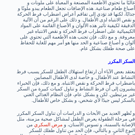
غالبًا ما تحتوي الأطعمة المصنعة و المعبأة على ملونات و
أصباغ طعام صناعية. هذه الإضافات تجعل الطعام يبدو ملونًا و
جذابًا، لكنها قد تؤدي إلى تفاقم أعراض اضطراب فرط الحركة
و نقص الانتباه لدى الأطفال. و ذلك على الرغم من أن الآلية
الدقيقة لكيفية تأثير هذه الألوان و الأصباغ القائمة على المواد
الكيميائية على اضطراب فرط الحركة و نقص الانتباه غير
معروفة. و مع ذلك، فإن تجنب هذه الأطعمة التي تحتوي على
ألوان و أصباغ صناعية و الحد منها هو أمر مهم للغاية للحفاظ
على صحة طفلك بشكل عام.
السكر المكرر
يعتقد بعض الآباء أن ارتفاع استهلاك الطفل للسكر يسبب فرط
النشاط عند الأطفال. و خاصة لدى الأطفال المصابين
باضطراب فرط الحركة و نقص الانتباه. و مع ذلك، فإن الخبراء
يشيرون إلى أن فرط النشاط و تناول كميات كبيرة من السكر
غير مرتبطين. لكن و بشكل عام، فإن النظام الغذائي الغني
بالسكر ليس جيدًا لأي شخص، و بشكل خاص للأطفال.
و تُظهر العديد من الأبحاث و الدراسات أن تناول السكر المكرر
في مرحلة الطفولة يعرض الطفل لمشاكل صحية مزمنة، مثل
الإصابة بالسمنة، و تسوس الأسنان، و
مرض السكري
من
النوع الثاني. و بالتالي، فإن الحد من تناول طفلك للسكر