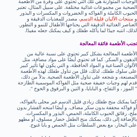
الوجبات المتوازنة هي تلك التي تحتوي على وفرة من الأطعمة
الصحية من مجموعات غذائية مختلفة. على سبيل المثال، تعتبر
الحبوب الكاملة و الفواكه و الخضروات و المكسرات و البذور
و
منتجات الألبان قليلة الدسم
، مصدر للمغذيات الدقيقة و
العناصر الغذائية الدقيقة التي يحتاجها الأطفال للنمو و التطور.
لذلك، انتبه جيدًا لما يأكله طفلك و كيف يمكنك جعله مفيدًا.
تجنب الأطعمة فائقة المعالجة
الأطعمة المعالجة بشكل كبير تحتوي على نسبة عالية من
الدهون و السكر. كما قد تحتوي أيضًا على مواد مضافة، مثل
الألوان الصناعية و المواد الحافظة، و التي يكون لها تأثير كبير
على سلوك طفلك. لذلك، قلل من تناول طفلك لهذه الأطعمة
المصنعة، و شجعه على تناول الأطعمة الصحية. بدلاً من ذلك،
قدم لهم وجبات خفيفة صحية مثل الفواكه الموسمية الطازجة
” الموز ، و التفاح، و البابايا، و التين و البرقوق و الخوخ “.
كما يمكنك منح طفلك زبادي قليل الدسم غير محلى بالفواكه،
أو فواكه مجففة بدون سكر مضاف. و أيضًا امنحه الفشار بدون
ملح، رقائق الحبوب الكاملة، الحمص، البذور و المكسرات.
بالإضافة إلى ذلك، يمكنك منح الطفل خضار مسلوق، أو مطهو
على البخار، مع بعض السلطات مثل الحمص و بابا غنوج.