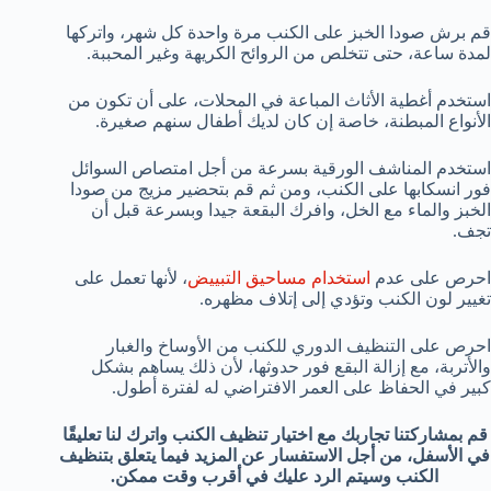
قم برش صودا الخبز على الكنب مرة واحدة كل شهر، واتركها
لمدة ساعة، حتى تتخلص من الروائح الكريهة وغير المحببة.
استخدم أغطية الأثاث المباعة في المحلات، على أن تكون من
الأنواع المبطنة، خاصة إن كان لديك أطفال سنهم صغيرة.
استخدم المناشف الورقية بسرعة من أجل امتصاص السوائل
فور انسكابها على الكنب، ومن ثم قم بتحضير مزيج من صودا
الخبز والماء مع الخل، وافرك البقعة جيدا وبسرعة قبل أن
تجف.
احرص على عدم
استخدام مساحيق التبييض
، لأنها تعمل على
تغيير لون الكنب وتؤدي إلى إتلاف مظهره.
احرص على التنظيف الدوري للكنب من الأوساخ والغبار
والأتربة، مع إزالة البقع فور حدوثها، لأن ذلك يساهم بشكل
كبير في الحفاظ على العمر الافتراضي له لفترة أطول.
قم بمشاركتنا تجاربك مع اختيار تنظيف الكنب واترك لنا تعليقًا
في الأسفل، من أجل الاستفسار عن المزيد فيما يتعلق بتنظيف
الكنب وسيتم الرد عليك في أقرب وقت ممكن.