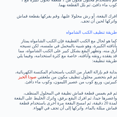
كوب ماء دافئ، ثم بلل القطعة بهما.
افرك البقعة، أو رش محلولا عليها، وقم بفركها بقطعة قماش
واتركها لحين أن تجف.
طريقة تنظيف الكنب الشامواه
كما هو لحال مع الكنب القطيفة فإن الكنب الشامواه يمتاز
بأناقته الكبيرة، وهو شبيه بالمخمل في ملمسه، لكن نسيجه
أرق منه، وتظهر البقع بشكل كبير على الكنب الشامواه، مما
قد يفقده رونقه وأناقته، خاصة مع كثرة استخدامه، وفيما يلي
طريقة تنظيفه:
بداية قم بإزالة الغبار من الكنب باستخدام المكنسة الكهربائية،
ثم قم بتحضير محلول تنظيف مكون من ملعقتي
صودا الخبز
كبيرتين، وربع كوب من عصير الليمون، وكوب ماء دافئ.
ثم قم بغمس قطعة قماش نظيفة في المحلول المنظف،
واعصرها جيدا، ثم افرك البقع برفق، واترك الخليط على البقعة
لمدة 20 دقيقة، ثم امسح البقعة مرة أخرى باستخدام قطعة
قماش مبللة بالماء، واتركها إلى أن تجف في الهواء.