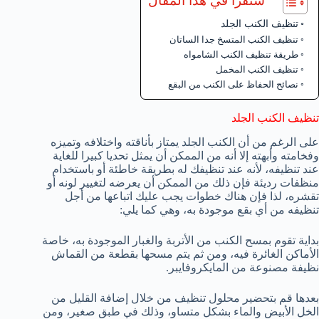
ستقرأ في هذا المقال
تنظيف الكنب الجلد
تنظيف الكنب المتسخ جدا الساتان
طريقة تنظيف الكنب الشامواه
تنظيف الكنب المخمل
نصائح الحفاظ على الكنب من البقع
تنظيف الكنب الجلد
على الرغم من أن الكنب الجلد يمتاز بأناقته واختلافه وتميزه
وفخامته وأبهته إلا أنه من الممكن أن يمثل تحديا كبيرا للغاية
عند تنظيفه، لأنه عند تنظيفك له بطريقة خاطئة أو باستخدام
منظفات رديئة فإن ذلك من الممكن أن يعرضه لتغيير لونه أو
تقشره، لذا فإن هناك خطوات يجب عليك اتباعها من أجل
تنظيفه من أي بقع موجودة به، وهي كما يلي:
بداية تقوم بمسح الكنب من الأتربة والغبار الموجودة به، خاصة
الأماكن الغائرة فيه، ومن ثم يتم مسحها بقطعة من القماش
نظيفة مصنوعة من المايكروفايبر.
بعدها قم بتحضير محلول تنظيف من خلال إضافة القليل من
الخل الأبيض والماء بشكل متساو، وذلك في طبق صغير، ومن