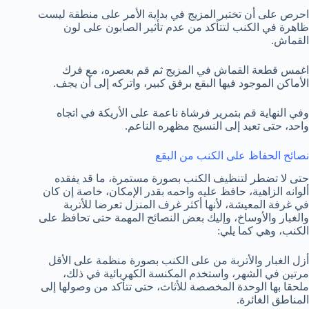
احرص على أن تختبر المزيج في بداية الأمر على منطقة ليست
ظاهرة في الكنب لتتأكد من عدم تأثير الصابون على لون
القماش.
اغمس قطعة القماش في المزيج ثم قم بعصره، مع فرك
الأماكن الموجود فيها البقع برفق كبير، واتركه إلى أن يجف.
وفي النهاية قم بتمرير فرشاة ناعمة على الأريكة في اتجاه
واحد، حتى تعيد إلى النسيج مظهره الناعم.
نصائح الحفاظ على الكنب من البقع
حتى لا تضطر لتنظيف الكنب بصورة مستمرة، ما قد يفقده
ألوانه الزاهية، حافظ عليه واحمه بقدر الإمكان، خاصة إن كان
في غرفة المعيشة، لأنها أكثر غرف المنزل تعرضا للأتربة
والغبار والأوساخ، وإليك بعض النصائح المهمة حتى تحافظ على
الكنب، وهي كما يلي:
أزل الغبار والأتربة من على الكنب بصورة منظمة على الأقل
مرتين في الشهر، واستخدم المكنسة الكهربائية في ذلك،
ملحقا بها الوحدة المخصصة للأثاث، حتى تتأكد من وصولها إلى
المناطق الغائرة.