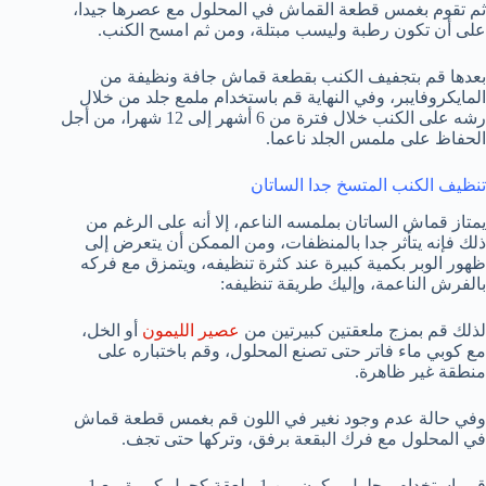
ثم تقوم بغمس قطعة القماش في المحلول مع عصرها جيدا،
على أن تكون رطبة وليسب مبتلة، ومن ثم امسح الكنب.
بعدها قم بتجفيف الكنب بقطعة قماش جافة ونظيفة من
المايكروفايبر، وفي النهاية قم باستخدام ملمع جلد من خلال
رشه على الكنب خلال فترة من 6 أشهر إلى 12 شهرا، من أجل
الحفاظ على ملمس الجلد ناعما.
تنظيف الكنب المتسخ جدا الساتان
يمتاز قماش الساتان بملمسه الناعم، إلا أنه على الرغم من
ذلك فإنه يتأثر جدا بالمنظفات، ومن الممكن أن يتعرض إلى
ظهور الوبر بكمية كبيرة عند كثرة تنظيفه، ويتمزق مع فركه
بالفرش الناعمة، وإليك طريقة تنظيفه:
لذلك قم بمزج ملعقتين كبيرتين من
عصير الليمون
أو الخل،
مع كوبي ماء فاتر حتى تصنع المحلول، وقم باختباره على
منطقة غير ظاهرة.
وفي حالة عدم وجود نغير في اللون قم بغمس قطعة قماش
في المحلول مع فرك البقعة برفق، وتركها حتى تجف.
قم باستخدام محلول مكون من 1 ملعقة كحول كبيرة مع 1