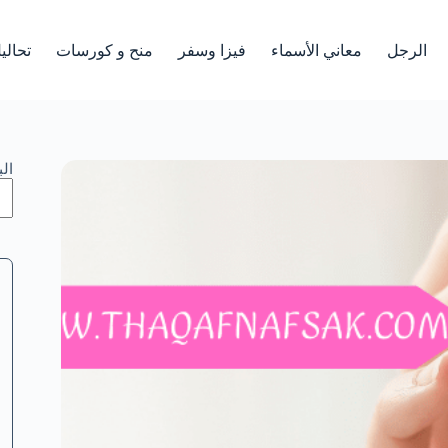
الرجل
معاني الأسماء
فيزا وسفر
منح و كورسات
تحالي
ال