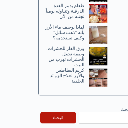
طعام يدمر الغدة
الدرقية وتتناوله يومياً
تجنبه من الأن
لماذا يوصف ماء الأرز
بأنه “ذهب سائل”
وكيف تستخدمه؟
ورق الغار للحشرات :
وصفة تجعل
الحشرات تهرب من
البيت
كريم البطاطس
والأرز لعلاج الزوائد
الجلدية
بحث
البحث