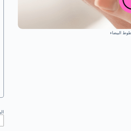
وط البيضاء
ال