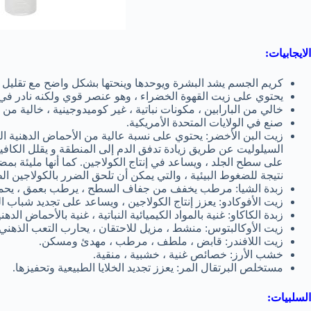
الايجابيات:
كريم الجسم يشد البشرة ويوحدها وينحتها بشكل واضح مع تقليل 
يحتوي على زيت القهوة الخضراء ، وهو عنصر قوي ولكنه نادر في ع
خالي من البارابين ، مكونات نباتية ، غير كوميدوجينية ، خالية من ا
صنع في الولايات المتحدة الأمريكية.
زيت البن الأخضر: يحتوي على نسبة عالية من الأحماض الدهنية الب
السيلوليت عن طريق زيادة تدفق الدم إلى المنطقة و يقلل الكاف
على سطح الجلد ، ويساعد في إنتاج الكولاجين. كما أنها مليئة بمض
نتيجة للضغوط البيئية ، والتي يمكن أن تلحق الضرر بالكولاجين 
زبدة الشيا: مرطب يخفف من جفاف السطح ، يرطب بعمق ، يحمي
زيت الأفوكادو: يعزز إنتاج الكولاجين ، ويساعد على تجديد شباب ا
زبدة الكاكاو: غنية بالمواد الكيميائية النباتية ، غنية بالأحماض ال
زيت الأوكالبتوس: منشط ، مزيل للاحتقان ، يحارب التعب الذهني.
زيت اللافندر: قابض ، ملطف ، مرطب ، مهدئ ومسكن.
خشب الأرز: خصائص غنية ، خشبية ، منقية.
مستخلص البرتقال المر: يعزز تجديد الخلايا الطبيعية وتحفيزها.
السلبيات: