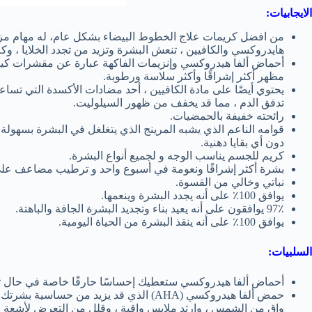
الايجابيات:
من افضل كريمات علاج الخطوط البيضاء بشكل عام، له مهام مزدو
هايدروكسي والكافيين ، تنعش البشرة وتزيد من تجدد الخلايا ، و
أحماض ألفا هيدروكسي وإنزيمات الفاكهة عبارة عن مقشرات كيميا
مظهر أكثر إشراقًا وأكثر سلاسة ورطوبة.
يحتوي أيضًا على مادة الكافيين ، أحد مضادات الأكسدة التي تساع
تدفق الدم ، مما قد يخفف من ظهور السيلوليت.
رائحته خفيفة بالحمضيات.
قوامه الناعم الذي يشبه المرينج الذي يتغلغل في البشرة بسهولة؛ 
دون أي بقايا دهنية.
كريم للجسم يناسب الوجه و لجميع أنواع البشرة.
بشرة أكثر إشراقًا ونعومة في أسبوع واحد و ترطيب مضاعف علي 
نباتي وخالي من القسوة.
يوافق 100٪ على أنه يجدد البشرة وينعمها.
97٪ يوافقون على أنه يعيد بناء وتجديد البشرة الجافة والباهتة.
يوافق 100٪ على أنه ينقذ البشرة من الحياة اليومية.
السلبيات:
أحماض ألفا هيدروكسي ستعطيك إحساسًا حارقًا خاصة في حال تم 
حمض ألفا هيدروكسي (AHA) الذي قد يزيد م
واقٍ من الشمس ، وارتد ملابس واقية ، وقلل من التعرض لأشعة ال