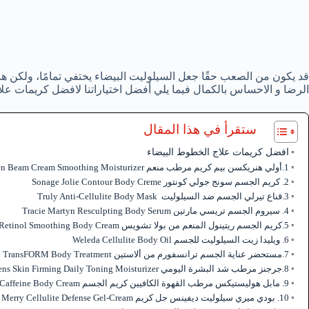
قد يكون من الصعب حقًا جعل السيلوليت البيضاء يختفي تمامًا، ولكن ه
الرضا و الاحساس بالكمال فيما يلي أفضل اختياراتنا لافضل كريمات علا
ستقرأ في هذا المقال
افضل كريمات علاج الخطوط البيضاء
1.أولي هنريكسن بيم كريم مرطب منعم Ole Henriksen Beam Cream Smoothing Moisturizerالايجابيات:
2. كريم الجسم سونج جولي كونتور Sonage Jolie Contour Body Creme
3.قناع تيرلي الجسم ضد السيلوليت Truly Anti-Cellulite Body Mask
4. سيروم الجسم تريسي مارتين Tracie Martyn Resculpting Body Serum
5.كريم الجسم ريتينول المنعم من بولا تشويس Paula’s Choice Retinol Smoothing Body Cream
6. ويليدا زيت السيلوليت للجسم Weleda Cellulite Body Oil
7.مستحضر عناية الجسم ترانسفورم من ألاستين Alastin TransFORM Body Treatment
8.جرجنز مرطب شد البشرة اليومي Jergens Skin Firming Daily Toning Moisturizer
9. مابل هوليستيكس مرطب القهوة الكافيين كريم الجسم Maple Holistics Moisturizing Coffee Caffeine Body Cream
10. بودي ميري سيلوليت ديفينس جل كريم Body Merry Cellulite Defense Gel-Cream