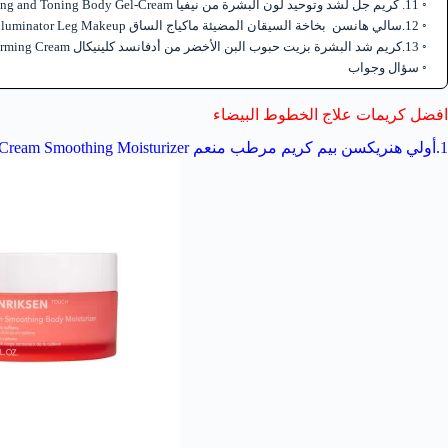
11. كريم جل لشد وتوحيد لون البشرة من نيفيا NIVEA Skin Firming and Toning Body Gel-Cream
12.سالي هانسن بخاخة السيقان المضيئة ماكياج الساق Sally Hansen Airbrush Legs Illuminator Leg Makeup
13.كريم شد البشرة بزيت حبوب البن الأخضر من أدفانسد كلينيكال Advanced Clinicals Green Coffee Bean Oil Thermo-Firming Cream
سؤال وجواب
افضل كريمات علاج الخطوط البيضاء
1.أولي هنريكسن بيم كريم مرطب منعم Ole Henriksen Beam Cream Smoothing Moisturizer