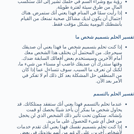
رؤية بيع وشراء السم في حلمك تشير إلى أنك ستكسب
المال من طرق سيئة لفترة طويلة.
إذا رأيت سمًا في المنام فهذا يعني أنك ستمرض. هناك
احتمال أن يكون لديك مشاكل صحية تمنعك من القيام
بأنشطتك اليومية بشكل مؤقت فقط.
تفسير الحلم بتسميم شخص ما
إذا كنت تحلم بتسميم شخص ما فهذا يعني أن صديقك
سيحرجك. من المحتمل أن يختلف هذا الشخص معك
أمام الآخرين وسيستخدم بعض أفعالك السابقة ضدك.
وقتها ستدرك أن صديقك غاضب أو مستاء من شيء ما،
لكنك لن تعرف ما السبب. سوف تتساءل عما إذا كان
من المنطقي حل المشكلة بعد كل ذلك أم لا تفكر في
الأمر بعد الآن.
تفسير الحلم بالتسمم
عندما تحلم بالتسمم فهذا يعني أنك ستفقد ممتلكاتك. قد
يحاول شخص ما بمكر أن يأخذ شيئًا يخصك أو قمت
بإنشائه. ستكون تحت تأثير ذلك الشخص الذي لن يخجل
من فعل أي شيء للحصول على ما يريد.
إذا كنت تحلم بتسميم نفسك فهذا يعني أنك تقدم خدمات
لأشخاص آخرين، على الرغم من أنهم يؤذونك في بعض