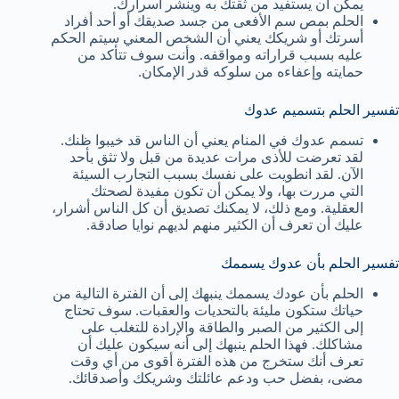
يمكن أن يستفيد من ثقتك به وينشر أسرارك.
الحلم بمص سم الأفعى من جسد صديقك أو أحد أفراد
أسرتك أو شريكك يعني أن الشخص المعني سيتم الحكم
عليه بسبب قراراته ومواقفه. وأنت سوف تتأكد من
حمايته وإعفاءه من سلوكه قدر الإمكان.
تفسير الحلم بتسميم عدوك
تسمم عدوك في المنام يعني أن الناس قد خيبوا ظنك.
لقد تعرضت للأذى مرات عديدة من قبل ولا تثق بأحد
الآن. لقد انطويت على نفسك بسبب التجارب السيئة
التي مررت بها، ولا يمكن أن تكون مفيدة لصحتك
العقلية. ومع ذلك، لا يمكنك تصديق أن كل الناس أشرار،
عليك أن تعرف أن الكثير منهم لديهم نوايا صادقة.
تفسير الحلم بأن عدوك يسممك
الحلم بأن عودك يسممك ينبهك إلى أن الفترة التالية من
حياتك ستكون مليئة بالتحديات والعقبات. سوف تحتاج
إلى الكثير من الصبر والطاقة والإرادة للتغلب على
مشاكلك. فهذا الحلم ينبهك إلى أنه سيكون عليك أن
تعرف أنك ستخرج من هذه الفترة أقوى من أي وقت
مضى، بفضل حب ودعم عائلتك وشريكك وأصدقائك.