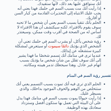
أنك ستوافق عليها بعد ذلك، لأنها ستفيدك.
إذا رأيت أنك مت بسبب السم في حلمك فهذا يعني أنه
يجب عليك الانتباه إلى التحذيرات القادمة من كبار السن
أو أقاربك.
الحلم بأنك تتقيأ بسبب السم يعني أن شخص ما لا تحبه
سوف يقوم بالافتراء. لكنه سيكتشف أن هذا الافتراء لا
أساس له من الصحة في أقرب وقت ممكن، وسيعتذر
لك.
رؤية شخص يأكل، أو يشرب السم في حلمك تعني أن
الشخص الذي يؤذيك
دائمًا سيموت
أو سيتعرض لمشكلة
كبيرة ستشغله عن إيذائك.
عندما ترى في منامك أنك تسمم شخصًا ما فهذا يشير
إلى أنك سوف تقلل من شأن شخص ما يؤذيك بسبب
اتهام غير عادل. وهذا سيجعلك تدمر هيبته ومكانته.
تفسير رؤية السم في المنام
الحلم الذي ترى فيه أنك تموت بسبب التسمم يعني أنك
ستتخلص من الوهم والخوف الموجود بداخلك، والذي
يسيطر عليك.
إذا رأيت حيوانًا يموت بسبب السم في منامك فهذا يدل
على أن البيئة التي تعمل بها ستكون أفضل وستزداد
سعادتك بهذه الوظيفة.