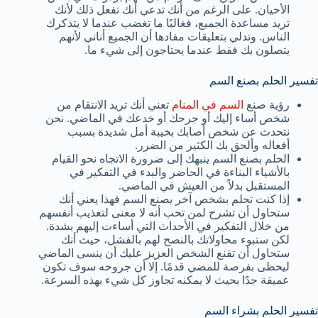
الأحيان. على الرغم من أنك تدعي أنك تفعل ذلك لأنك
تريد مساعدة الجميع، فغالبًا ما تغضب عندما لا يتذكرك
الناس. وتدلي بتعليقات مفادها أن الجميع أناني لأنهم
يتصلون بك فقط عندما يحتاجون إلى شيء ما.
تفسير الحلم بصنع السم
رؤية صنع
السم في المنام
تعني أنك تريد الانتقام من
شخص أساء إليك أو جرحك أو خدعك في الماضي. نحن
نتحدث عن شخص أصابك بخيبة أمل شديدة بسبب
أفعاله وألحق بك الكثير من الضرر.
الحلم بصنع السم ينبهك إلى ضرورة الاتجاه نحو القيام
بالأشياء البناءة في الحاضر والبدء في التفكير في
المستقبل بدلاً من العيش في الماضي.
إذا كنت تحلم بشخص آخر يصنع السم فهذا يعني أنك
ستحاول أن تشرح لمن تحب أنه لا معنى لتعذيب أنفسهم
من خلال التفكير في الأحداث التي أساءت إليهم بشدة.
لكن ستبوء محاولاتك بالنصح لهم بالفشل، حيث أنك
ستحاول أن تقنع الشخص العزيز عليك أن ينسى الماضي
ليحظى بفرصة للمضي قدمًا. إلا أن جروحه سوف تكون
عميقة جدًا بحيث لا يمكنه تجاوز كل شيء بهذه السرعة.
تفسير الحلم بشراء السم