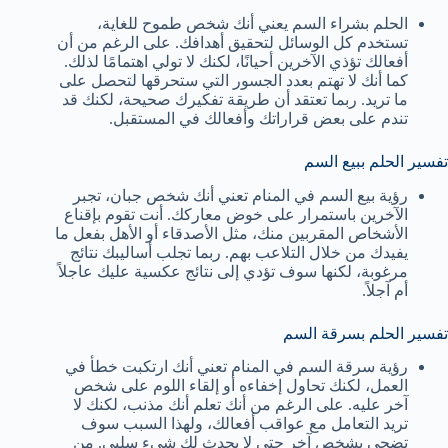
الحلم بشراء السم يعني أنك شخص طموح للغاية،
تستخدم كل الوسائل لتحقيق أهدافك. على الرغم من أن
أفعالك تؤذي الآخرين أحيانًا، لكنك لا تولي اهتمامًا لذلك.
كما أنك لا تهتم بعدد الجسور التي ستحرقها لتحصل على
ما تريد. ربما تعتقد أن طريقة تفكيرك صحيحة، لكنك قد
تندم على بعض قراراتك وأفعالك في المستقبل.
تفسير الحلم ببيع السم
رؤية بيع السم في المنام تعني أنك شخص جبان، تجبر
الآخرين باستمرار على خوض معاركك. أنت تقوم بإقناع
الأشخاص المقربين منك، مثل الأصدقاء أو الأهل بفعل ما
يفيدك من خلال التلاعب بهم. ربما تجلب أساليبك نتائج
مرغوبة، لكنها سوف تؤدي إلى نتائج عكسية عليك عاجلاً
أم آجلاً.
تفسير الحلم بسرقة السم
رؤية سرقة السم في المنام تعني أنك ارتكبت خطأ في
العمل، لكنك تحاول إخفاءه أو إلقاء اللوم على شخص
آخر عليه. على الرغم من أنك تعلم أنك مذنب، لكنك لا
تريد التعامل مع عواقب أفعالك، ولهذا السبب سوف
تضحي بشخص آخر حتى لا يحدث لك شيء سلبي. من