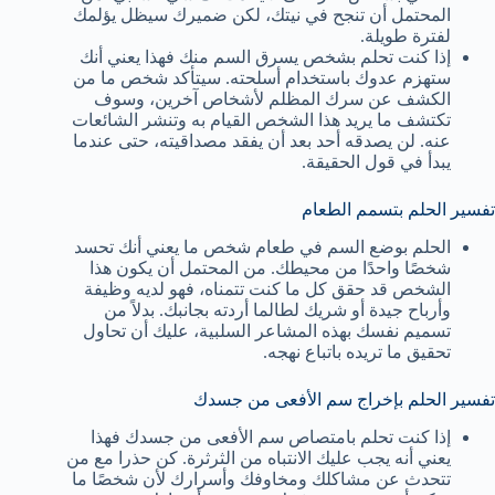
المحتمل أن تنجح في نيتك، لكن ضميرك سيظل يؤلمك
لفترة طويلة.
إذا كنت تحلم بشخص يسرق السم منك فهذا يعني أنك
ستهزم عدوك باستخدام أسلحته. سيتأكد شخص ما من
الكشف عن سرك المظلم لأشخاص آخرين، وسوف
تكتشف ما يريد هذا الشخص القيام به وتنشر الشائعات
عنه. لن يصدقه أحد بعد أن يفقد مصداقيته، حتى عندما
يبدأ في قول الحقيقة.
تفسير الحلم بتسمم الطعام
الحلم بوضع السم في طعام شخص ما يعني أنك تحسد
شخصًا واحدًا من محيطك. من المحتمل أن يكون هذا
الشخص قد حقق كل ما كنت تتمناه، فهو لديه وظيفة
وأرباح جيدة أو شريك لطالما أردته بجانبك. بدلاً من
تسميم نفسك بهذه المشاعر السلبية، عليك أن تحاول
تحقيق ما تريده باتباع نهجه.
تفسير الحلم بإخراج سم الأفعى من جسدك
إذا كنت تحلم بامتصاص سم الأفعى من جسدك فهذا
يعني أنه يجب عليك الانتباه من الثرثرة. كن حذرا مع من
تتحدث عن مشاكلك ومخاوفك وأسرارك لأن شخصًا ما