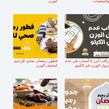
والسلبيات
الوزن
راقب أبرز ٨ أسباب في عدم
فطور رمضان صحي للرجيم
نزول الوزن في الكيتو
لتنحيف الوزن