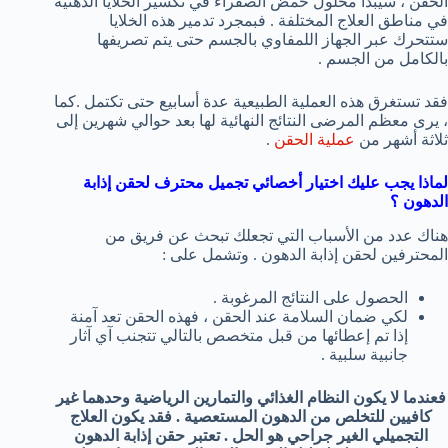
الحقن ، سيبدأ محلول حمض الصفراء في تكسير الخلايا الدهنية
في مناطق العلاج المختلفة . فبمجرد تدمير هذه الخلايا
ستتحرك عبر الجهاز اللمفاوي بالجسم حتى يتم تصريفها
بالكامل من الجسم .
فقد تستغرق هذه العملية الطبيعية عدة أسابيع حتى تكتمل .كما
، يرى معظم المرضى النتائج النهائية لها بعد حوالي شهرين إلى
ثلاثة أشهر من
عملية الحقن
.
لماذا يجب عليك اختيار أخصائي تجميل محترف لحقن إذابة
الدهون ؟
هناك عدد من الأسباب التي تجعلك تبحث عن فريق من
المحترفين لحقن إذابة الدهون . وتشمل على :
الحصول على النتائج المرغوبة .
لكي ضمان السلامة عند الحقن ، فهذه الحقن تعد آمنة
إذا تم إعطائها من قبل متخصص بالتالي تتجنب آي آثار
جانبية سلبية .
فعندما لا يكون النظام الغذائي والتمارين الرياضية وحدهما غير
كافيين للتخلص من الدهون المستعصية . فقد يكون العلاج
التجميلي الغير جراحي هو الحل . تعتبر حقن إذابة الدهون