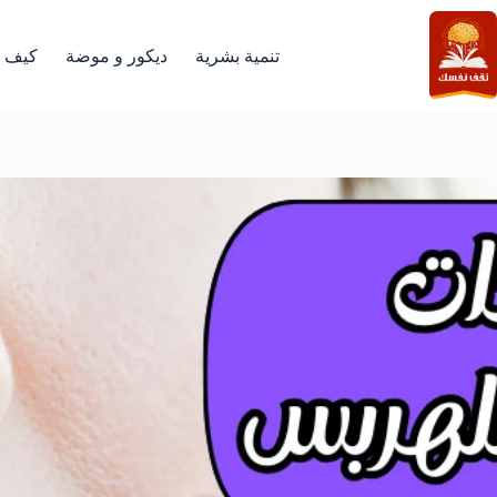
لتجاوز
لى
لمحتوى
تنمية بشرية
ديكور و موضة
كيف