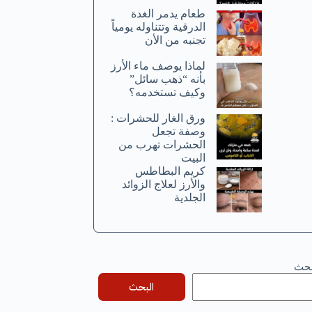
طعام يدمر الغدة
الدرقية وتتناوله يومياً
تجنبه من الأن
لماذا يوصف ماء الأرز
بأنه “ذهب سائل”
وكيف تستخدمه؟
ورق الغار للحشرات :
وصفة تجعل
الحشرات تهرب من
البيت
كريم البطاطس
والأرز لعلاج الزوائد
الجلدية
بحث
البحث