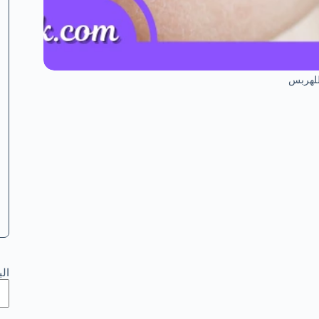
 للهربس
ال