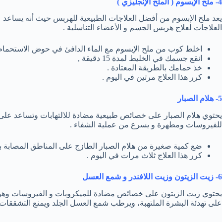
4- ملح الإبسوم ( الملح الإنجليزي )
يعد ملح الإبسوم من أفضل العلاجات الطبيعية للهربس حيث أنه يساعد 
العلاجات لعلاج هربس الجسم و الأعضاء التناسلية .
اخلط كوب من ملح الإبسوم مع الماء الدافئ في حوض الاستحمام 
انقع جسمك في الخليط لمدة 15 دقيقة ,
خذ حمامك بالطريقة المعتادة .
كرر هذا العلاج مرتين في اليوم .
5- هلام الصبار
يحتوي هلام الصبار على خصائص طبيعية مضادة للالتهابات وتساعد على
للفيروسات ومطهرة و يسرع من عملية الشفاء .
ضع كمية صغيرة من هلام الصبار الطازج على المناطق المصابة ب
كرر هذا العلاج ثلاث مرات في اليوم .
6- زيت الزيتون وزيت اللافندر و شمع العسل
يحتوي زيت الزيتون على خصائص مضادة للميكروبات و الفيروسات وهو م
على تهدئة البشرة الملتهبة، ويرطب شمع العسل الجلد ويمنع التشققات 