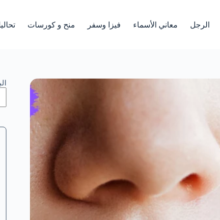
الرجل
معاني الأسماء
فيزا وسفر
منح و كورسات
تحالي
ال