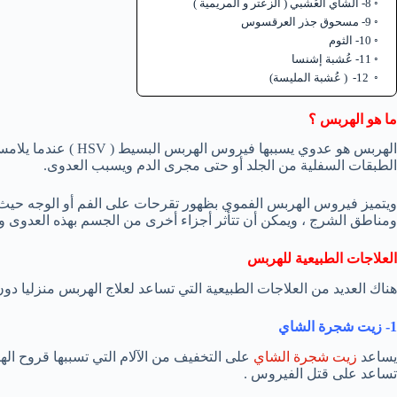
8- الشاي العُشبي ( الزعتر و المريمية )
9- مسحوق جذر العرقسوس
10- الثوم
11- عُشبة إشنسا
12- ( عُشبة المليسة)
ما هو الهربس ؟
الهربس هو عدوي يسببها
الطبقات السفلية من الجلد أو حتى مجرى الدم ويسبب العدوى.
ويتميز فيروس الهربس الفموي بظهور تقرحات على الفم أو الوجه حيث 
ومناطق الشرج ، ويمكن أن تتأثر أجزاء أخرى من الجسم بهذه العدوى وت
العلاجات الطبيعية للهربس
هناك العديد من العلاجات الطبيعية التي تساعد لعلاج الهربس منزليا دو
1- زيت شجرة الشاي
يساعد
زيت شجرة الشاي
على التخفيف من الآلام التي تسببها قروح اله
تساعد على قتل الفيروس .