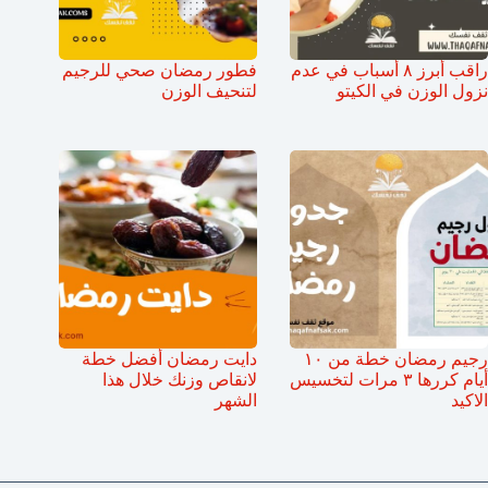
راقب أبرز ٨ أسباب في عدم
فطور رمضان صحي للرجيم
نزول الوزن في الكيتو
لتنحيف الوزن
رجيم رمضان خطة من ١٠
دايت رمضان أفضل خطة
أيام كررها ٣ مرات لتخسيس
لانقاص وزنك خلال هذا
الاكيد
الشهر