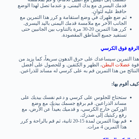
قدمك اليسرى مع يدك اليمنى. و عندما تصل لهذا الوضع
حافظ عليه لثوانٍ.
ثم ضع ظهرك في وضع استقامة و كرر هذا التمرين مع
الجانب الآخر مع ملامسة قدمك اليمنى باليد اليسرى.
كرر هذا التمرين 20-30 مرة بالتناوب بين الجانبين حتى
تستفيد جميع المناطق المقصودة.
الرفع فوق الكرسي
هذا التمرين سيساعدك على حرق الدهون سريعاً، كما يزيد من
قوة
عضلات البطن
، الظهر و الكتفين. و للحصول على أفضل
النتائج من هذا التمرين قم به على كرسي له مساند للذراعين.
كيف أقوم بها:
ستحتاج للجلوس على كرسي و دعم نفسك بيديك على
مساند الذراعين. قم برفع جسمك بيديك مع وضع
الوركين خارج الكرسي، و قدميك بعيداً عن الأرض، مع
رفع ركبتيك إلى صدرك.
قم بهذا التمرين لمدة 15-20 ثانية، ثم قم بالراحة و كرر
هذا التمرين 4 مرات.