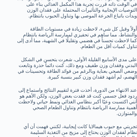
في الوقت ذاته قررت تجربة هذا المكمل الغذائي بناء على
التوصيات الإيجابية والتأثيرات المحتملة على فقدان الوزن
وبدأت باتباع الجرعة الموصى بها وتناول الحبوب بانتظام.
أولاً وقبل كل شيء، لاحظت زيادة في مستويات الطاقة
والنشاط، مما ساهم في تحفيزي لممارسة الرياضة بانتظام
كما لاحظت تحسناً في هضمي وتقليلًا في الشهية، مما أدى إلى
تناول كميات أقل من الطعام.
على مدى الأسابيع القليلة الأولى، شعرت بتحسن في الشكل
البدني وفقدان وزن طفيف ومع ذلك، كنت دائماً حذرة وتابعت
وضعي الصحي بعناية وبالرغم من فوائد الطاقة وتحسينات في
الهضم، لم أشهد فقدان وزن كبير بنسبة كبيرة.
عند الانتهاء من الدورة، أخذت فترة لتقييم النتائج واستماع إلى
ردود فعل جسمي كنت قد فقدت بعض الوزن، ولكن الأهم هو
أنني اكتسبت وعيًا أكبر بنظامي الغذائي ونمط حياتي ولاحظت
أهمية ممارسة الرياضة بانتظام وتناول الطعام الصحي
والمتوازن.
تجربتي مع حبوب هيمالايا كانت إيجابية، لكنني فهمت أن أي
نظام لفقدان الوزن يحتاج إلى مزيج من التغذية السليمة