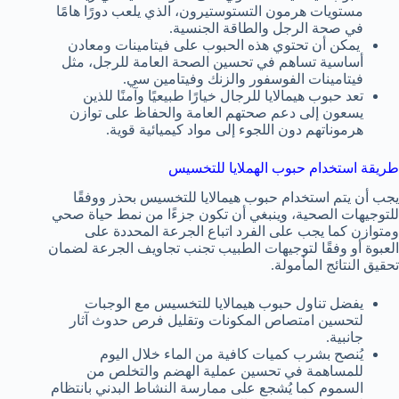
مستويات هرمون التستوستيرون، الذي يلعب دورًا هامًا
في صحة الرجل والطاقة الجنسية.
يمكن أن تحتوي هذه الحبوب على فيتامينات ومعادن
أساسية تساهم في تحسين الصحة العامة للرجل، مثل
فيتامينات الفوسفور والزنك وفيتامين سي.
تعد حبوب هيمالايا للرجال خيارًا طبيعيًا وآمنًا للذين
يسعون إلى دعم صحتهم العامة والحفاظ على توازن
هرموناتهم دون اللجوء إلى مواد كيميائية قوية.
طريقة استخدام حبوب الهملايا للتخسيس
يجب أن يتم استخدام حبوب هيمالايا للتخسيس بحذر ووفقًا
للتوجيهات الصحية، وينبغي أن تكون جزءًا من نمط حياة صحي
ومتوازن كما يجب على الفرد اتباع الجرعة المحددة على
العبوة أو وفقًا لتوجيهات الطبيب تجنب تجاويف الجرعة لضمان
تحقيق النتائج المأمولة.
يفضل تناول حبوب هيمالايا للتخسيس مع الوجبات
لتحسين امتصاص المكونات وتقليل فرص حدوث آثار
جانبية.
يُنصح بشرب كميات كافية من الماء خلال اليوم
للمساهمة في تحسين عملية الهضم والتخلص من
السموم كما يُشجع على ممارسة النشاط البدني بانتظام