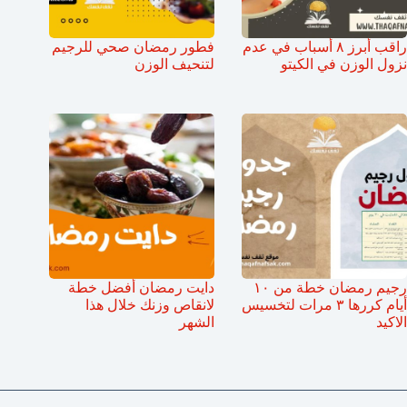
راقب أبرز ٨ أسباب في عدم
فطور رمضان صحي للرجيم
نزول الوزن في الكيتو
لتنحيف الوزن
رجيم رمضان خطة من ١٠
دايت رمضان أفضل خطة
أيام كررها ٣ مرات لتخسيس
لانقاص وزنك خلال هذا
الاكيد
الشهر