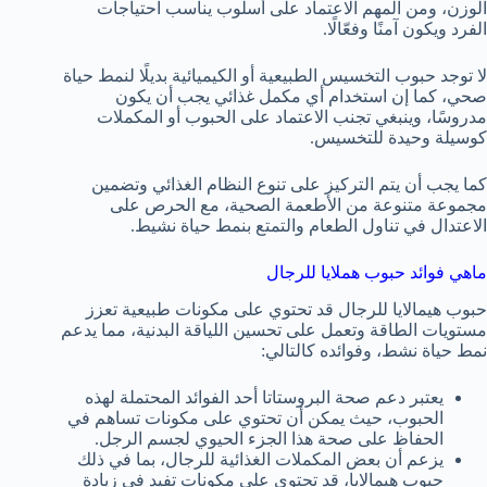
الوزن، ومن المهم الاعتماد على أسلوب يناسب احتياجات
الفرد ويكون آمنًا وفعّالًا.
لا توجد حبوب التخسيس الطبيعية أو الكيميائية بديلًا لنمط حياة
صحي، كما إن استخدام أي مكمل غذائي يجب أن يكون
مدروسًا، وينبغي تجنب الاعتماد على الحبوب أو المكملات
كوسيلة وحيدة للتخسيس.
كما يجب أن يتم التركيز على تنوع النظام الغذائي وتضمين
مجموعة متنوعة من الأطعمة الصحية، مع الحرص على
الاعتدال في تناول الطعام والتمتع بنمط حياة نشيط.
ماهي فوائد حبوب هملايا للرجال
حبوب هيمالايا للرجال قد تحتوي على مكونات طبيعية تعزز
مستويات الطاقة وتعمل على تحسين اللياقة البدنية، مما يدعم
نمط حياة نشط، وفوائده كالتالي:
يعتبر دعم صحة البروستاتا أحد الفوائد المحتملة لهذه
الحبوب، حيث يمكن أن تحتوي على مكونات تساهم في
الحفاظ على صحة هذا الجزء الحيوي لجسم الرجل.
يزعم أن بعض المكملات الغذائية للرجال، بما في ذلك
حبوب هيمالايا، قد تحتوي على مكونات تفيد في زيادة