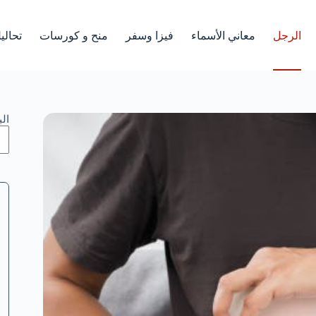
الرجل
معاني الأسماء
فيزا وسفر
منح و كورسات
تحالي
ال