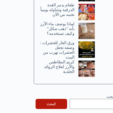
طعام يدمر الغدة
الدرقية وتتناوله يومياً
تجنبه من الأن
لماذا يوصف ماء الأرز
بأنه “ذهب سائل”
وكيف تستخدمه؟
ورق الغار للحشرات :
وصفة تجعل
الحشرات تهرب من
البيت
كريم البطاطس
والأرز لعلاج الزوائد
الجلدية
بحث
البحث