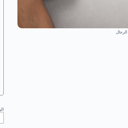
 الرجال
ال