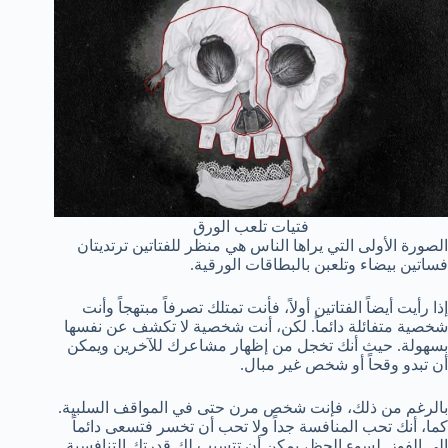
فتيات تلعب الورق
الصورة الأولى التي يراها الناس هي منظر للفتاتين ترتديتان
فساتين بيضاء وتلعبن بالبطاقات الورقية.
إذا رأيت أيضاً الفتاتين أولاً، فأنت تمتلك تصرفاً مبتهجاً وأنت
شخصية متفائلة دائماً. لكن، أنت شخصية لا تكشف عن نفسها
بسهولة. حيث أنك تخجل من إظهار مشاعرك للآخرين ويمكن
أن تبدو وقحاً أو شخص غير مبال.
بالرغم من ذلك، فإنت شخص مرن حتى في المواقف السلبية.
كما، أنك تحب المنافسة جداً ولا تحب أن تخسر فتسعى دائماً
إلى الفوز. لسوء الحظ، يمكن أن تتسبب لك قدرتك التنافسية