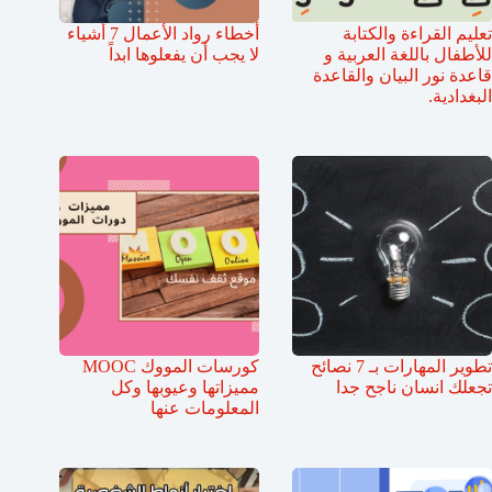
تعليم القراءة والكتابة
أخطاء رواد الأعمال 7 أشياء
للأطفال باللغة العربية و
لا يجب أن يفعلوها ابداً
قاعدة نور البيان والقاعدة
البغدادية.
تطوير المهارات بـ 7 نصائح
كورسات المووك MOOC
تجعلك انسان ناجح جدا
مميزاتها وعيوبها وكل
المعلومات عنها