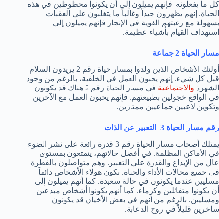
كل ما يفعلونه. فإنهم يميلون إلى أن يكونوا محظوظين في هذه
الحياة. إنهم يظهرون جيداً وغالباً ما يتغلبون على العقبات
بسهولة مع رغبتهم القوية في الإنجاز فإنهم يميلون إلى
استهداف القيام بأشياء عظيمة.
مسار الحياة 2 جماعة
أولئك الأشخاص الذين ولدوا بمسار حياة رقم 2 يريدون السلام
قبل كل شيء. إنهم يحبون العمل في الخلفية، بالرغم من وجود
الشهرة
والاجتماعية
في مسار الحياة رقم 2 هناك قد يكونون
في الواقع خجولين بطبيعتهم. فإنهم يحبون العمل مع الآخرين
وتكوين لاعبين جماعيين ممتازين.
رقم مسار الحياة 3 التعبير عن الذات
يمتلك أصحاب مسار الحياة رقم 3 قدرة رائعة على نشر الضوء
في الأماكن المظلمة. في أفضل حالاتهم، يتمتعون بمستوى
عال من الإبداع والقدرة على التعبير. وهم متواصلون بالفطرة
في جميع مجالات الأداء والحياة. يكون هولاء الأشخاص دائماَ
مسليين عندما يكونون في حالة سعيدة. كما أنهم يميلون إلى
أن يكونوا متفائلين وكرماء. كما أنهم يكونوا أشخاص مبدعين
ومسليين. بالرغم من أنهم في بعض الأخيان قد يكونون
ساخرين قليلاً في روح الدعابة.