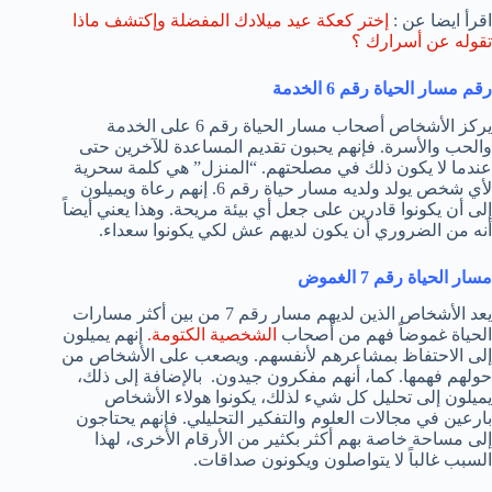
اقرأ ايضا عن :
إختر كعكة عيد ميلادك المفضلة وإكتشف ماذا
تقوله عن أسرارك ؟
رقم مسار الحياة رقم 6 الخدمة
يركز الأشخاص أصحاب مسار الحياة رقم 6 على الخدمة
والحب والأسرة. فإنهم يحبون تقديم المساعدة للآخرين حتى
عندما لا يكون ذلك في مصلحتهم. “المنزل” هي كلمة سحرية
لأي شخص يولد ولديه مسار حياة رقم 6. إنهم رعاة ويميلون
إلى أن يكونوا قادرين على جعل أي بيئة مريحة. وهذا يعني أيضاً
أنه من الضروري أن يكون لديهم عش لكي يكونوا سعداء.
مسار الحياة رقم 7 الغموض
يعد الأشخاص الذين لديهم مسار رقم 7 من بين أكثر مسارات
الحياة غموضاً فهم من أصحاب
الشخصية الكتومة.
إنهم يميلون
إلى الاحتفاظ بمشاعرهم لأنفسهم. ويصعب على الأشخاص من
حولهم فهمها. كما، أنهم مفكرون جيدون. بالإضافة إلى ذلك،
يميلون إلى تحليل كل شيء لذلك، يكونوا هولاء الأشخاص
بارعين في مجالات العلوم والتفكير التحليلي. فإنهم يحتاجون
إلى مساحة خاصة بهم أكثر بكثير من الأرقام الأخرى، لهذا
السبب غالباً لا يتواصلون ويكونون صداقات.