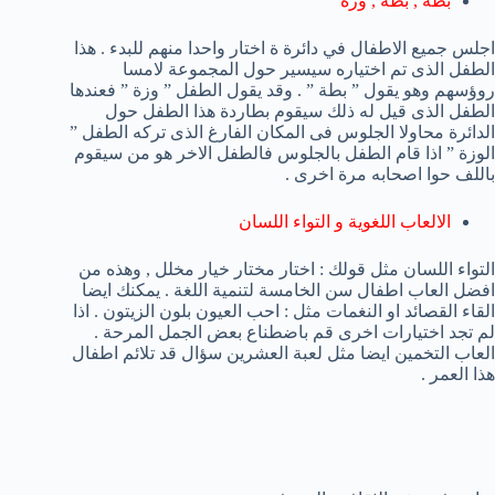
بطة , بطة , وزة
اجلس جميع الاطفال في دائرة ة اختار واحدا منهم للبدء . هذا
الطفل الذى تم اختياره سيسير حول المجموعة لامسا
روؤسهم وهو يقول ” بطة ” . وقد يقول الطفل ” وزة ” فعندها
الطفل الذى قيل له ذلك سيقوم بطاردة هذا الطفل حول
الدائرة محاولا الجلوس فى المكان الفارغ الذى تركه الطفل ”
الوزة ” اذا قام الطفل بالجلوس فالطفل الاخر هو من سيقوم
باللف حوا اصحابه مرة اخرى .
الالعاب اللغوية و التواء اللسان
التواء اللسان مثل قولك : اختار مختار خيار مخلل , وهذه من
افضل العاب اطفال سن الخامسة لتنمية اللغة . يمكنك ايضا
القاء القصائد او النغمات مثل : احب العيون بلون الزيتون . اذا
لم تجد اختيارات اخرى قم باضطناع بعض الجمل المرحة .
العاب التخمين ايضا مثل لعبة العشرين سؤال قد تلائم اطفال
هذا العمر .