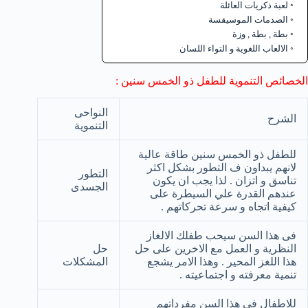
لعبة ذكريات العائلة
الصدمات الموسيقسة
بطة , بطة , وزة
الالعاب اللغوية و التواء اللسان
الخصائص التنموية للطفل ذو الخمس سنين :
النواحى
الشرح
التنموية
للطفل ذو الخمس سنين طاقة عالية
لانهم يبداون ف التطور بشكل اكثر
التطور
تناسق و اتزان . لذا يجب ان يكون
الجسدى
عندهم القدرة علي السيطرة على
كيفية اتجاه و سرعة تحركاتهم .
فى هذا السن سيحب طفلك الالغاز
النظرية و العمل مع الاخرين على حل
حل
هذا اللغز المحير . وهذا الامر يشجع
المشكلات
تنمية معرفته و اجتماعيته .
للاطفال فى هذا السن مفرداتهم