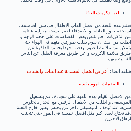
وضع وقتا لطفلك كى يلائم الاغطية بالاوانى فى وقت محدد .
لعبة ذكريات العائلة
تعتبر هذه اللعبة من افضل العاب الاطفال فى سن الخامسة .
استخدم صور العائلة او الاصدقاء لعمل نسخة منزلية عائلية
من الذكريات . قم بقص بعض القصاصات على حجم الوجه و
اطلب من ابنك ان يقوم بقلب صورتين منهم فى الهواء حتى
يتمكن من ملائمة الصور ببعض . فهذا يحسن الذاكرة عن
طريق ملائمة الكروت و عن طريق معرفة القليل عن الناس
القريبة منهم .
شاهد أيضا :
أعراض الخجل الجسدية عند البنات والشباب
الصدمات الموسيقسة
من الافضل القيام بهذه اللعبة على سجادة . قم بتشغيل
الموسيقى و اطلب من الاطفال الرقص مع الحذر بالجلوس
سريعا عند توقف الموسيقى . اخر من يجلس يعتبر خارج اللعبة
.قد تحتاج لعدد اكبر مثل افضل خمسة فى الفوز حتى تتجنب
ارهاق الاخرين .