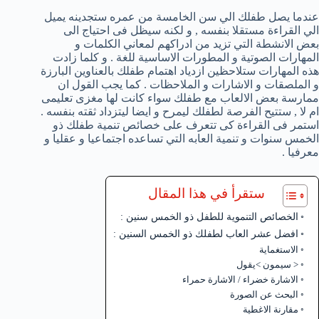
عندما يصل طفلك الي سن الخامسة من عمره ستجدينه يميل
الي القراءة مستقلا بنفسه , و لكنه سيظل فى احتياج الى
بعض الانشطة التي تزيد من ادراكهم لمعاني الكلمات و
المهارات الصوتية و المطورات الاساسية للغة . و كلما زادت
هذه المهارات ستلاحظين ازدياد اهتمام طفلك بالعناوين البارزة
و الملصقات و الاشارات و الملاحظات . كما يجب القول ان
ممارسة بعض الالعاب مع طفلك سواء كانت لها مغزى تعليمى
ام لا , ستتيح الفرصة لطفلك ليمرح و ايضا ليتزداد ثقته بنفسه .
استمر فى القراءة كى تتعرف على خصائص تنمية طفلك ذو
الخمس سنوات و تنمية العابه التي تساعده اجتماعيا و عقليا و
معرفيا .
ستقرأ في هذا المقال
الخصائص التنموية للطفل ذو الخمس سنين :
افضل عشر العاب لطفلك ذو الخمس السنين :
الاستغماية
< سيمون >يقول
الاشارة خضراء / الاشارة حمراء
البحث عن الصورة
مقارنة الاغطية