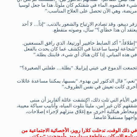
شيء فعلتموه. الماء في شقتكم كان ملوثاً. هذا ما جعل لوسيا
مريضة، وهي الآن تحصل على العلاج المناسب.”
زفر دييغو، وقد تصادم الارتياح والشعور بالذنب. “إذاً… لا أحد
يعتقد أن هذا خطأي؟” سأل، وصوته متقطع.
“إطلاقاً،” أكد الضابط خافيير أورتيغا، الذي رافق المسعفين.
“شجاعة لوسيا ساعدتنا في الكشف عما كان يحدث بالفعل
في هذه المباني. إذا كان هناك أي شيء، فابنتك بطلة.”
تجمعت الدموع في عيني إيزابيلا. “بطلة… طفلتي الصغيرة؟”
“نعم،” قال الدكتور لين بهدوء. “بسببها، يمكننا مساعدة عائلات
أخرى كانت تعيش في نفس الظروف.”
في الأيام التي تلت ذلك، اكتشفت عائلة ألفاريز أن مبنى
شققهم كان غير آمن، مليئاً بتلوث المياه، وأنابيب سباكة معيبة،
ومخاطر هيكلية أخرى. مع إغلاق منزلهم لإجراء إصلاحات،
واجهوا مستقبلاً غامضاً.
في ذلك الوقت، تدخلت كلارا رويز، الأخصائية الاجتماعية من
برنامج الإسكان بمقاطعة سيداروود. وأوضحت: “يمكنني