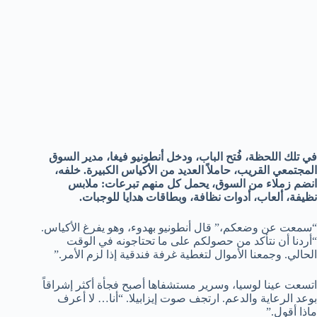
في تلك اللحظة، فُتح الباب، ودخل أنطونيو فيغا، مدير السوق
المجتمعي القريب، حاملاً العديد من الأكياس الكبيرة. خلفه،
انضم زملاء من السوق، يحمل كل منهم تبرعات: ملابس
نظيفة، ألعاب، أدوات نظافة، وبطاقات هدايا للوجبات.
“سمعت عن وضعكم،” قال أنطونيو بهدوء، وهو يفرغ الأكياس.
“أردنا أن نتأكد من حصولكم على ما تحتاجونه في الوقت
الحالي. وجمعنا الأموال لتغطية غرفة فندقية إذا لزم الأمر.”
اتسعت عينا لوسيا، وسرير مستشفاها أصبح فجأة أكثر إشراقاً
بوعد الرعاية والدعم. ارتجف صوت إيزابيلا. “أنا… لا أعرف
ماذا أقول.”