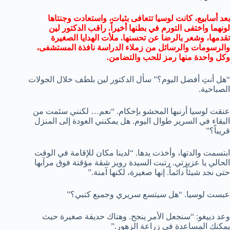
بعد أسابيع، كانت لوسيا تتعافى بثبات، واستعادت وجنتاها
لونهما واختفى التورم في بطنها أخيراً. راقب الدكتور لين
تقدمها، وشعر بالرضا عن تحسنها. ملأت الهدايا الصغيرة
والرسومات والرسائل من زملاء الدراسة نافذة المستشفى،
وكل واحدة منها رمز للحب والتضامن.
“هل أنتِ أفضل اليوم؟” سأل الدكتور لين بلطف خلال الجولات
الصباحية.
عنقت لوسيا أرنبها المحشو بإحكام. “نعم… لكنني سئمت من
البقاء في السرير طوال اليوم. هل يمكنني العودة إلى المنزل
قريباً؟”
ابتسمت والدتها، وأخذت يدها. “لدينا مكان للإقامة في الوقت
الحالي يا عزيزتي. رتبت السيدة رويز شقة مؤقتة فوق مرآبها
حتى نجد شيئاً دائماً. إنها صغيرة، لكنها آمنة.”
عبست لوسيا. “هل سيتسع سريري وجميع كتبي؟”
وعد دييغو: “سنجعل الأمر ينجح. وهناك حديقة صغيرة حيث
يمكنك المساعدة في زراعة الزهور.”