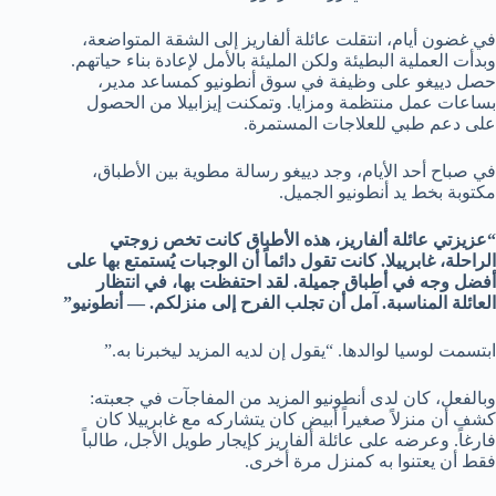
في غضون أيام، انتقلت عائلة ألفاريز إلى الشقة المتواضعة،
وبدأت العملية البطيئة ولكن المليئة بالأمل لإعادة بناء حياتهم.
حصل دييغو على وظيفة في سوق أنطونيو كمساعد مدير،
بساعات عمل منتظمة ومزايا. وتمكنت إيزابيلا من الحصول
على دعم طبي للعلاجات المستمرة.
في صباح أحد الأيام، وجد دييغو رسالة مطوية بين الأطباق،
مكتوبة بخط يد أنطونيو الجميل.
“عزيزتي عائلة ألفاريز، هذه الأطباق كانت تخص زوجتي
الراحلة، غابرييلا. كانت تقول دائماً أن الوجبات يُستمتع بها على
أفضل وجه في أطباق جميلة. لقد احتفظت بها، في انتظار
العائلة المناسبة. آمل أن تجلب الفرح إلى منزلكم. — أنطونيو”
ابتسمت لوسيا لوالدها. “يقول إن لديه المزيد ليخبرنا به.”
وبالفعل، كان لدى أنطونيو المزيد من المفاجآت في جعبته:
كشف أن منزلاً صغيراً أبيض كان يتشاركه مع غابرييلا كان
فارغاً. وعرضه على عائلة ألفاريز كإيجار طويل الأجل، طالباً
فقط أن يعتنوا به كمنزل مرة أخرى.