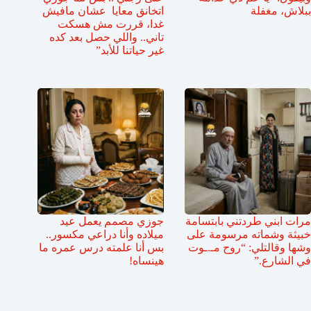
ببلاش، مغفلة
اتخانق معايا عشان مافيش
غدا، قررت مش هسكت
تاني.. واللي حصل بعد كده
غير حياتنا للأبد”
مرات ابني طردتني بابتسامة
جوزي مصمم يعمل عيد
خبيثة وشماته مرسومة على
ميلاده وأنا دراعي مكسور..
وشها وقالتلي: “روح مـ.ـوت
بس أنا علمته درس عمره ما
في الشارع.”
هينساه!