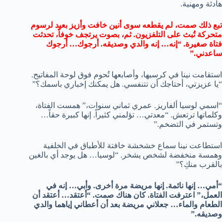
هادئة ومهنية.
تبع ذلك صمت، لم يقطعه سوى أنين خافت وأزيز بعيد لرسوم
متحركة تُبث على التلفزيون. ثم، بصوت يرتجف خوفاً، تحدثت
فتاة صغيرة. “إنه… إنه والدي وصديقه. أرجوك… أرجوك
ساعدني.”
استقامت نينا في كرسيها، وأصابعها تُحوم فوق لوحة المفاتيح.
“يا عزيزتي، أحتاجك أن تتنفسي. هل يمكنك إخباري باسمك؟”
“اسمي لوسيا ألفاريز. عمري ثماني سنوات،” همست الفتاة،
وكلماتها ترتعش. “معدتي… تؤلمني كثيراً. إنها كبيرة حقاً…
وتستمر في التضخم.”
استطاعت نينا سماع خشخشة خافتة للأطباق في الخلفية
وهمسة منخفضة لشخص يشخر. “لوسيا… هل يوجد أي بالغين
بالقرب منكِ؟”
“أمي… إنها نائمة. إنها مريضة مرة أخرى. وأبي… إنه في
العمل،” اعترفت الفتاة. كان هناك صمت. “أعتقد… أعتقد أن
الطعام والماء… جعلاني مريضة بعد أن أعطاني إياهما والدي
وصديقه.”