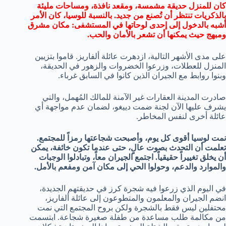
كان للمنزل حديقة مشمسة، ومقعد نافذة، ومساحات مليئة
بالذكريات تنتظر أن تُصنع من جديد. بالنسبة للوسيا، كان الأمر
أشبه بالدخول إلى إحدى لوحاتها في المستشفى: مكان مشرق
ومبهج حيث يمكنها أن تشعر بالأمان والحب.
على مدى الأشهر التالية، ازدهرت عائلة ألفاريز. قاموا بتزيين
المنزل للعطلات، وزرعوا الخضروات والزهور في الحديقة،
وبنوا روابط مع الجيران الذين كانوا في السابق غرباء.
صادرت المدينة العقارات غير الآمنة للمالك المُهمل، والتي
يشرف عليها الآن لجنة ضمت دييغو، لضمان عدم مواجهة أي
عائلة أخرى لنفس المخاطر.
نمت لوسيا أقوى كل يوم، وأصبحت شجاعتها رمزاً للمجتمع.
تعلمت أن التحدث بصوت عالٍ، حتى عندما تكون خائفة، يمكن
أن يخلق تغييراً حقيقياً. اجتمع الجيران معاً، وتبادلوا الوجبات
والموارد والدعم، وحولوا الحي إلى مكان آمن ومفعم بالأمل.
في اليوم الذي زرعوا فيه شجرة كرز في حديقتهم الجديدة،
انضم الجيران والمعلمون والمتطوعون إلى عائلة ألفاريز،
محتفلين ليس فقط بالشجرة ولكن بروح المجتمع التي نمت
من مكالمة طلب مساعدة من طفلة صغيرة شجاعة. ابتسمت