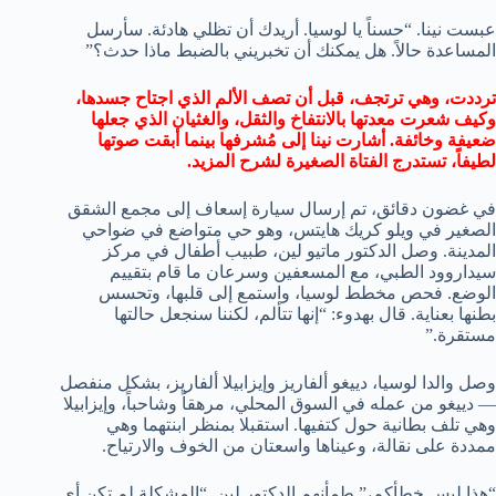
عبست نينا. “حسناً يا لوسيا. أريدك أن تظلي هادئة. سأرسل
المساعدة حالاً. هل يمكنك أن تخبريني بالضبط ماذا حدث؟”
ترددت، وهي ترتجف، قبل أن تصف الألم الذي اجتاح جسدها،
وكيف شعرت معدتها بالانتفاخ والثقل، والغثيان الذي جعلها
ضعيفة وخائفة. أشارت نينا إلى مُشرفها بينما أبقت صوتها
لطيفاً، تستدرج الفتاة الصغيرة لشرح المزيد.
في غضون دقائق، تم إرسال سيارة إسعاف إلى مجمع الشقق
الصغير في ويلو كريك هايتس، وهو حي متواضع في ضواحي
المدينة. وصل الدكتور ماتيو لين، طبيب أطفال في مركز
سيداروود الطبي، مع المسعفين وسرعان ما قام بتقييم
الوضع. فحص مخطط لوسيا، واستمع إلى قلبها، وتحسس
بطنها بعناية. قال بهدوء: “إنها تتألم، لكننا سنجعل حالتها
مستقرة.”
وصل والدا لوسيا، دييغو ألفاريز وإيزابيلا ألفاريز، بشكل منفصل
— دييغو من عمله في السوق المحلي، مرهقاً وشاحباً، وإيزابيلا
وهي تلف بطانية حول كتفيها. استقبلا بمنظر ابنتهما وهي
ممددة على نقالة، وعيناها واسعتان من الخوف والارتياح.
“هذا ليس خطأكم،” طمأنهم الدكتور لين. “المشكلة لم تكن أي