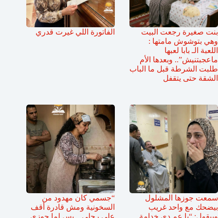
بنت صغيرة رجعت البيت
الفاتورة اللي غيرت قدري
وهي بتوشوش مامتها :
اللعبة الـ بابا لعبها
ماعجبتنيش”.. وبعدها الأم
طلبت الشرطة قبل ما الباب
الشقة حتى يتقفل
سمعت جوزها المشلول
“جسمي كان مهدود من
بيضحك مع واحد غريب
السخونية ومش قادرة أقف
وبيقول: “يا عم دي خدامة
على رجلي .. بس لما جوزي