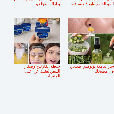
لنمو الشعر وإيقاف تساقطه
و إزالة التجاعيد
سر البامية بوتوكس طبيعي
خلطة الفازلين وصفار
في مطبخك
البيض يُغنيك عن أغلى
المنتجات