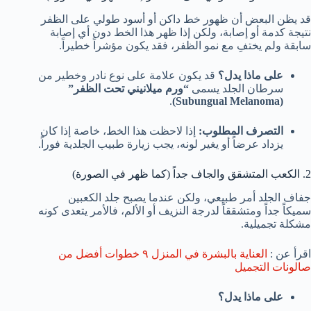
قد يظن البعض أن ظهور خط داكن أو أسود طولي على الظفر
نتيجة كدمة أو إصابة، ولكن إذا ظهر هذا الخط دون أي إصابة
سابقة ولم يختفِ مع نمو الظفر، فقد يكون مؤشراً خطيراً.
على ماذا يدل؟
قد يكون علامة على نوع نادر وخطير من
سرطان الجلد يسمى
“ورم ميلانيني تحت الظفر”
.
(Subungual Melanoma)
التصرف المطلوب:
إذا لاحظت هذا الخط، خاصة إذا كان
يزداد عرضاً أو يغير لونه، يجب زيارة طبيب الجلدية فوراً.
2. الكعب المتشقق والجاف جداً (كما ظهر في الصورة)
جفاف الجلد أمر طبيعي، ولكن عندما يصبح جلد الكعبين
سميكاً جداً ومتشققاً لدرجة النزيف أو الألم، فالأمر يتعدى كونه
مشكلة تجميلية.
اقرأ عن :
العناية بالبشرة في المنزل ٩ خطوات أفضل من
صالونات التجميل
على ماذا يدل؟