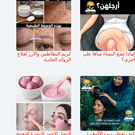
لماذا تضع النساء ساقاً على
كريم البطاطس والأرز لعلاج
أخرى؟
الزوائد الجلدية
كيف تحضّر زيت الألوفيرا
البصل الاحمر للبشرة للتفتيح