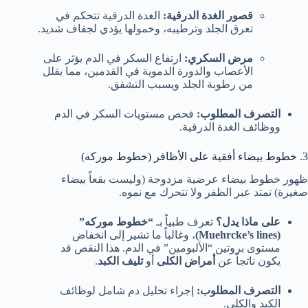
قصور الغدة الدرقية:
الغدة الدرقية تتحكم في
تعرق الجلد وترطيبه، وخمولها يؤدي لجفاف شديد.
مرض السكري:
ارتفاع السكر في الدم يؤثر على
الأعصاب والدورة الدموية في القدمين، مما يقلل
من رطوبة الجلد ويسبب التشقق.
التصرف المطلوب:
فحص مستويات السكر في الدم
ووظائف الغدة الدرقية.
3. خطوط بيضاء أفقية على الأظافر (خطوط موركه)
ظهور خطوط بيضاء عرضية مزدوجة (وليست بقعاً بيضاء
صغيرة) تمتد عبر الظفر ولا تتحرك مع نموه.
على ماذا يدل؟
تعرف طبياً بـ
“خطوط موركه”
(Muehrcke’s lines)
، وغالباً ما تشير إلى انخفاض
مستوى بروتين “الألبومين” في الدم. هذا النقص قد
يكون ناتجاً عن
أمراض الكلى
أو
تليف الكبد
.
التصرف المطلوب:
إجراء تحليل دم شامل لوظائف
الكبد والكلى.