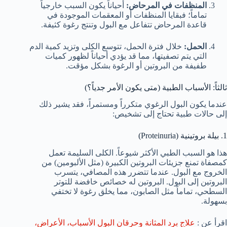
المنظفات في المرحاض:
أحياناً يكون السبب خارجياً
تماماً؛ فبقايا المنظفات أو المعقمات الموجودة في
قاعدة المرحاض تتفاعل مع البول وتنتج رغوة كثيفة.
الحمل:
خلال فترة الحمل، تتوسع الكلى وتزيد كمية الدم
التي يتم تصفيتها، مما قد يؤدي أحياناً لظهور كميات
طفيفة من البروتين أو الرغوة بشكل مؤقت.
ثالثاً: الأسباب الطبية (متى يكون الأمر جدياً؟)
عندما يكون البول الرغوي متكرراً ومستمراً، فقد يشير ذلك
إلى حالات طبية تحتاج إلى تشخيص:
1. بيلة بروتينية (Proteinuria)
هذا هو السبب الطبي الأكثر شيوعاً. الكلى السليمة تعمل
كمصفاة تمنع جزيئات البروتين الكبيرة (مثل الألبومين) من
الخروج مع البول. عندما تتضرر هذه المصافي، يتسرب
البروتين إلى البول. البروتين له خصائص خافضة للتوتر
السطحي، تماماً مثل الصابون، مما يخلق رغوة لا تختفي
بسهولة.
اقرأ عن :
علاج برد المثانة وحرقان البول الأسباب، الأعراض،