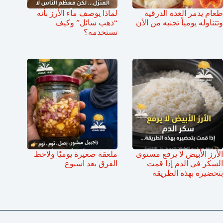
طعام يدمر الغدة الدرقية
لماذا يوصف ماء الأرز بأنه
وتتناوله يومياً تجنبه من الأن
“ذهب سائل” وكيف
تستخدمه؟
الأرز الأبيض لا يرفع مستوى
ملعقة صغيرة يوميًا ولاحظ
السكر في الدم إذا قمت
الفرق بعد اسبوع
بتحضيره بهذه الطريقة