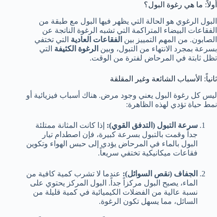
أولاً: ما هي رغوة البول؟
البول الرغوي هو الحالة التي يظهر فيها البول مع طبقة من
الفقاعات البيضاء المتراكمة التي تشبه الرغوة الناتجة عن
الصابون. من المهم التمييز بين
الفقاعات العادية
التي تختفي
بسرعة بمجرد الانتهاء من التبول، وبين
الرغوة الكثيفة
التي
تظل ثابتة في المرحاض لفترة من الوقت.
ثانياً: الأسباب الشائعة وغير المقلقة
ليس كل رغوة البول يعني وجود مرض. هناك أسباب فيزيائية أو
نمط حياة تؤدي لهذه الظاهرة:
سرعة التبول (التدفق القوي):
إذا كانت المثانة ممتلئة
جداً وقمت بالتبول بسرعة كبيرة، فإن اصطدام تيار
البول بالماء في المرحاض يؤدي إلى حبس الهواء وتكوين
فقاعات ميكانيكية تختفي سريعاً.
الجفاف (نقص السوائل):
عندما لا تشرب كمية كافية من
الماء، يصبح البول مركزاً جداً. البول المركز يحتوي على
نسبة عالية من الفضلات الكيميائية في كمية قليلة من
السائل، مما يسهل تكون الرغوة.