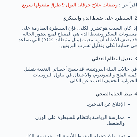
اقرأ عن :
وصفات علاج حرقان البول 9 طرق مفعولها سريع
2. السيطرة على ضغط الدم والسكري
إذا كان السبب هو تضرر الكلى، فإن السيطرة الصارمة على
مستويات السكر وضغط الدم هي المفتاح لمنع تدهور الحالة.
قد يصف الأطباء أدوية معينة (مثل مثبطات ACE) التي تساعد
في حماية الكلى وتقليل تسرب البروتين.
3. تعديل النظام الغذائي
في حالات البيلة البروتينية، قد ينصح أخصائي التغذية بتقليل
كمية الملح والصوديوم، والاعتدال في تناول البروتينات
الحيوانية لتخفيف العبء عن الكلى.
4. نمط الحياة الصحي
الإقلاع عن التدخين.
ممارسة الرياضة بانتظام للسيطرة على الوزن
والضغط.
تجنب الاستخدام المفرط للأدوية التي قد ترهق الكلى