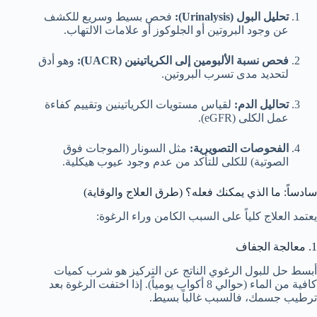
تحليل البول (Urinalysis):
فحص بسيط وسريع للكشف
عن وجود البروتين أو الجلوكوز أو علامات الالتهاب.
فحص نسبة الألبومين إلى الكرياتينين (UACR):
وهو أدق
لتحديد مدى تسرب البروتين.
تحاليل الدم:
لقياس مستويات الكرياتينين وتقييم كفاءة
عمل الكلى (eGFR).
الفحوصات التصويرية:
مثل السونار (الموجات فوق
الصوتية) للكلى للتأكد من عدم وجود عيوب هيكلية.
سادساً: ما الذي يمكنك فعله؟ (طرق العلاج والوقاية)
يعتمد العلاج كلياً على السبب الكامن وراء الرغوة:
1. معالجة الجفاف
أبسط حل للبول الرغوي الناتج عن التركيز هو شرب كميات
كافية من الماء (حوالي 8 أكواب يومياً). إذا اختفت الرغوة بعد
ترطيب جسمك، فالسبب غالباً بسيط.