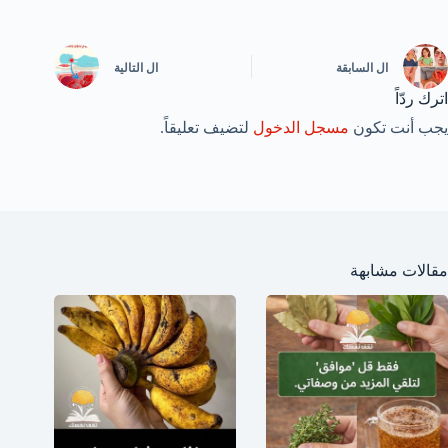
ال
السابقة
ال
التالية
اترك ردّاً
يجب أنت تكون
مسجل الدخول
لتضيف تعليقاً.
مقالات مشابهة