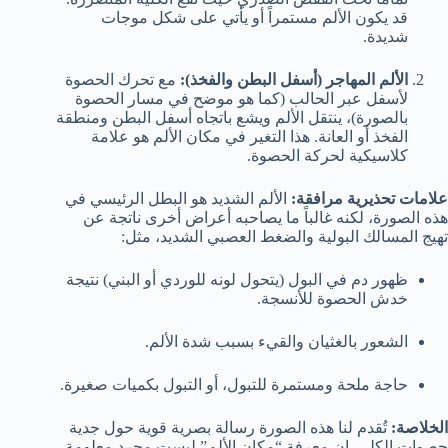
قد يكون الألم مستمراً أو يأتي على شكل موجات
شديدة.
الألم المهاجر (أسفل البطن والفخذ):
مع تحرك الحصوة
لأسفل عبر الحالب (كما هو موضح في مسار الحصوة
بالصورة)، ينتقل الألم ويشع باتجاه أسفل البطن ومنطقة
الفخذ أو العانة. هذا التغير في مكان الألم هو علامة
كلاسيكية لحركة الحصوة.
علامات تحذيرية مرافقة:
الألم الشديد هو البطل الرئيسي في
هذه الصورة، لكنه غالباً ما يصاحبه أعراض أخرى ناتجة عن
تهيج المسالك البولية والضغط العصبي الشديد، مثل:
ظهور دم في البول (يتحول لونه للوردي أو البني) نتيجة
خدش الحصوة للأنسجة.
الشعور بالغثيان والقيء بسبب شدة الألم.
حاجة ملحة ومستمرة للتبول، أو التبول بكميات صغيرة.
الخلاصة:
تُقدم لنا هذه الصورة رسالة بصرية قوية حول جدية
حصوات الكلى. إن معرفة “مكان الألم” ليست مجرد معلومة