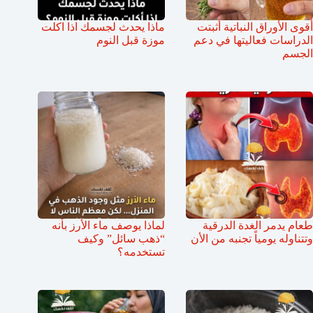
أقوى الأوراق النباتية أثبتت
ماذا يحدث لجسمك اذا اكلت
الدراسات فعاليتها في دعم
موزة قبل النوم
الجسم
طعام يدمر الغدة الدرقية
لماذا يوصف ماء الأرز بأنه
وتتناوله يومياً تجنبه من الأن
“ذهب سائل” وكيف
تستخدمه؟