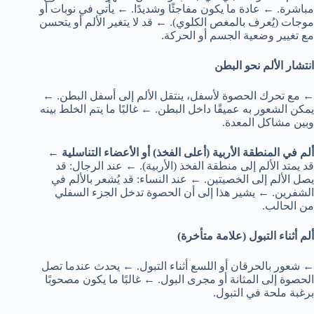
مباشرة. ← عادة ما يكون مفاجئًا وشديدًا. ← يأتي في نوبات أو
موجات (يُعرف بالمغص الكلوي). ← قد لا يتغير الألم أو يتحسن
مع تغيير وضعية الجسم أو الحركة.
انتشار الألم نحو البطن
← مع تحرك الحصوة لأسفل، ينتقل الألم إلى أسفل البطن. ←
يمكن الشعور به عميقًا داخل البطن. ← غالبًا ما يتم الخلط بينه
وبين مشاكل المعدة.
ألم في المنطقة الأربية (أعلى الفخذ) أو الأعضاء التناسلية
←
قد يمتد الألم إلى منطقة الفخذ (الأربية). ← عند الرجال: قد
يصل الألم إلى الخصيتين. ← عند النساء: قد يُشعر بالألم في
الشفرين. ← يشير هذا إلى أن الحصوة تدخل الجزء السفلي
من الحالب.
ألم أثناء التبول (علامة متأخرة)
← شعور بالحرقان أو اللسع أثناء التبول. ← يحدث عندما تصل
الحصوة إلى المثانة أو مجرى البول. ← غالبًا ما يكون مصحوبًا
برغبة ملحة في التبول.