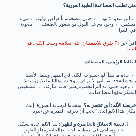
متى تطلب المساعدة الطبية الفورية؟
← ألم شديد لا يهدأ. ← حمى مصحوبة بأعراض بولية. ← قيء
مستمر. ← وجود دم في البول مع شعور بالضعف. ← صعوبة
في التبول.
اقرأ عن :
7 طرق للأطمئنان على سلامة وصحة الكلى في
البيت
النقاط الرئيسية المستفادة
← عادة ما يبدأ ألم حصوات الكلى في الظهر وينتقل لأسفل
باتجاه الفخذ. ← يأتي الألم في موجات وغالبًا ما يكون شديدًا.
← وجود حمى مع ألم الحصوة يعتبر حالة طارئة. ← التشخيص
المبكر يمنع المضاعفات.
خريطة الألم: أين تشعر به؟
استجابةً لرسالة الصورة، إليك
مكان هذا الألم الذي “يجب أن تعرفه” لتميزه عن غيره:
نقطة الانطلاق (الخاصرة والظهر):
يبدأ الألم عادة بشكل
حاد ومفاجئ في منطقة الجانب (الخاصرة) أو الظهر،
تماماً تحت القفص الصدري حيث تقع الكلية المتضررة.