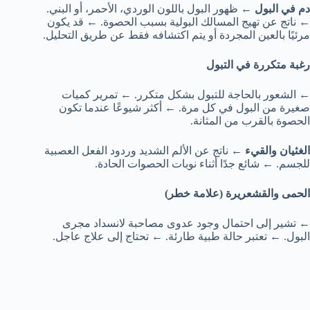
دم في البول
← ظهور البول باللون الوردي، الأحمر، أو البني.
← ناتج عن تهيج المسالك البولية بسبب الحصوة. ← قد يكون
مرئيًا بالعين المجردة أو يتم اكتشافه فقط عن طريق التحليل.
رغبة متكررة في التبول
← الشعور بالحاجة للتبول بشكل متكرر. ← تمرير كميات
صغيرة من البول في كل مرة. ← أكثر شيوعًا عندما تكون
الحصوة بالقرب من المثانة.
الغثيان والقيء
← ناتج عن الألم الشديد وردود الفعل العصبية
للجسم. ← شائع جدًا أثناء نوبات الحصوات الحادة.
الحمى والقشعريرة (علامة خطر)
← تشير إلى احتمال وجود عدوى مصاحبة لانسداد مجرى
البول. ← تعتبر حالة طبية طارئة. ← تحتاج إلى علاج عاجل.