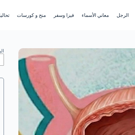
الرجل
معاني الأسماء
فيزا وسفر
منح و كورسات
تحالي
ال