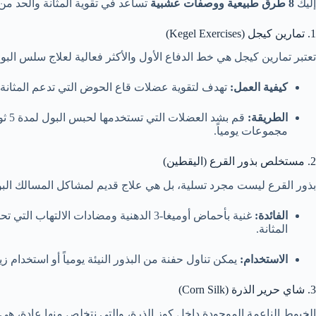
إليك
8 طرق طبيعية ووصفات عشبية
تساعد في تقوية المثانة والحد من
1. تمارين كيجل (Kegel Exercises)
تعتبر تمارين كيجل هي خط الدفاع الأول والأكثر فعالية لعلاج سلس البول
كيفية العمل:
تهدف لتقوية عضلات قاع الحوض التي تدعم المثانة.
الطريقة:
مجموعات يومياً.
2. مستخلص بذور القرع (اليقطين)
بذور القرع ليست مجرد تسلية، بل هي علاج قديم لمشاكل المسالك البول
الفائدة:
غنية بأحماض أوميغا-3 الدهنية ومضادات ا
المثانة.
الاستخدام:
يمكن تناول حفنة من البذور النيئة يومياً أو استخدام
3. شاي حرير الذرة (Corn Silk)
الخيوط الناعمة الموجودة داخل كوز الذرة، والتي نتخلص منها عادة، هي