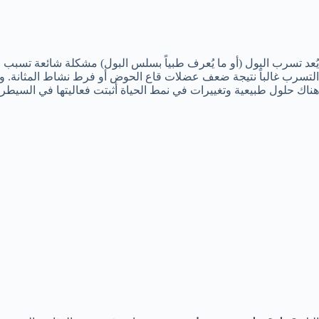
يُعد تسرب البول (أو ما يُعرف طبياً بسلس البول) مشكلة شائعة تسبب حرج
التسرب غالباً نتيجة ضعف عضلات قاع الحوض أو فرط نشاط المثانة. ولحس
هناك حلول طبيعية وتغييرات في نمط الحياة أثبتت فعاليتها في السيطر