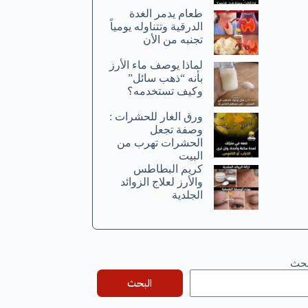
طعام يدمر الغدة
الدرقية وتتناوله يومياً
تجنبه من الأن
لماذا يوصف ماء الأرز
بأنه “ذهب سائل”
وكيف تستخدمه؟
ورق الغار للحشرات :
وصفة تجعل
الحشرات تهرب من
البيت
كريم البطاطس
والأرز لعلاج الزوائد
الجلدية
بحث
البحث