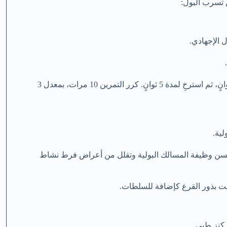
 تسرب البول:
 الإجهادي.
قم بشد العضلات التي تستخدمها لحبس البول لمدة 5 ثوانٍ، ثم استرخِ لمدة 5 ثوانٍ. كرر التمرين 10 مرات، بمعدل 3
ية.
لالتهاب التي تحسن وظيفة المسالك البولية وتقلل من أعراض فرط نشاط
 زيت بذور القرع كإضافة للسلطات.
 كنز طبي.