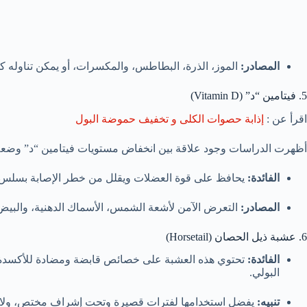
المصادر:
الموز، الذرة، البطاطس، والمكسرات، أو يمكن تناوله ك
5. فيتامين “د” (Vitamin D)
اقرأ عن :
إذابة حصوات الكلى و تخفيف حموضة البول
أظهرت الدراسات وجود علاقة بين انخفاض مستويات فيتامين “د” وض
الفائدة:
يحافظ على قوة العضلات ويقلل من خطر الإصابة بسلس ا
المصادر:
التعرض الآمن لأشعة الشمس، الأسماك الدهنية، والبيض
6. عشبة ذيل الحصان (Horsetail)
الفائدة:
تحتوي هذه العشبة على خصائص قابضة ومضادة للأكسدة ت
البولي.
تنبيه:
يفضل استخدامها لفترات قصيرة وتحت إشراف مختص، ولا ين