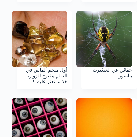
حقائق عن العنكبوت
أول منجم ألماس في
بالصور
العالم مفتوح للزوار،
خذ ما تعثر عليه !!