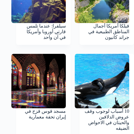
فيلكا أمريكا أجمال
سيلفرا: عندما تلمس
المناطق الطبيعية في
قارتي أوروبا وأمريكا
جراند كانيون
في آن واحد
10 أسباب لوجوب وقف
مسجد قوس قزح في
عروض الدلافين
إيران تحفة معمارية
والحيتان في الاحواض
الضيقه