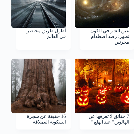
عين الشر في الكون
أطول طريق مختصر
تظهر: رصد اصطدام
في العالم
مجرتين
7 حقائق لا تعرفها عن
16 حقيقة عن شجرة
الهالوين” عيد الهلع “
السكوية العملاقة