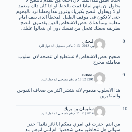
احيانا اطبق هذا المبدأ لان احيانا من يتقدم بالنصح لا
يحاول ان يفهم لماذا قمت بالخطأ او اذا كان ذلك متعمد
او لا ويحاول النصح بكبرياء وغرور هذا يجعلنا نرد بالهجوم
حتى لا نكون فى موقف الطفل المخطأ الذى يقف امام
معلمه بينما هناك بعض الاشخاص الذين يقدمون النصح
بطريقه يجعلك تخجل من نفسك دون ان يتعالوا عليك .
عامر النحتي
26 ديسمبر، 2013 | 9:13 م
قم بتسجيل الدخول للرد
صحيح بعض الاشخاص لا تستطيع ان تنصحه لان اسلوب
معاملته محرج
asmaa ameen
5 يناير، 2014 | 10:52 ص
قم بتسجيل الدخول للرد
هذا الاسلوب مذموم لانه ينتشر اكثر بين ضعاف النفوس
والمتكبرين
محمد سليمان بن بريك
12 يناير، 2014 | 11:58 م
قم بتسجيل الدخول للرد
من انتم احترت في امري معكم انا ثائر دائما” حذر
سوالي هل تتخاطبو معي شخصيا” ام انني اتوهم مع