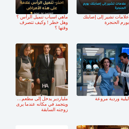
علامات تشير إلى إصابتك
ماهي اسباب تنميل الرأس ؟
بورم الحنجرة
وهل خطر ! وكيف تتصرف
وقتها ؟
ليلية وردية مروعة
ملياردير يدخل إلى مطعم…
ويتجمد في مكانه عندما يرى
زوجته السابقة